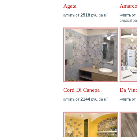
Agata
Amarco
2
2518
купить от
руб. за м
купить от
скидки! р
Corti Di Canepa
Da Vinc
2
2144
купить от
руб. за м
купить от