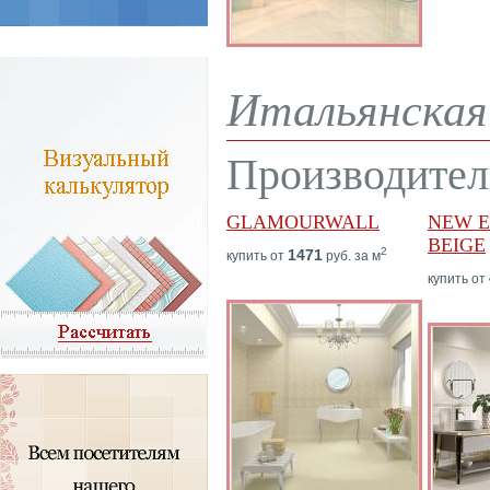
Итальянская 
Производител
GLAMOURWALL
NEW 
BEIGE
2
1471
купить от
руб. за м
купить от