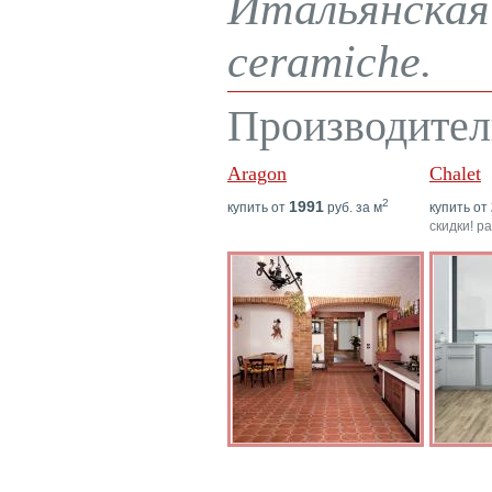
Итальянская 
ceramiche.
Производител
Aragon
Chalet
2
1991
купить от
руб. за м
купить от
скидки! р