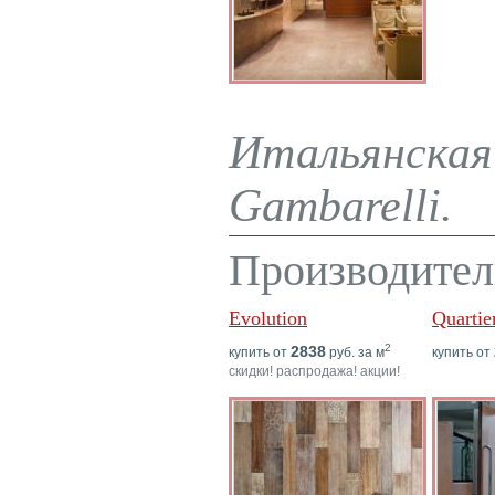
Итальянская 
Gambarelli.
Производител
Evolution
Quartie
2
2838
купить от
руб. за м
купить от
скидки! распродажа! акции!