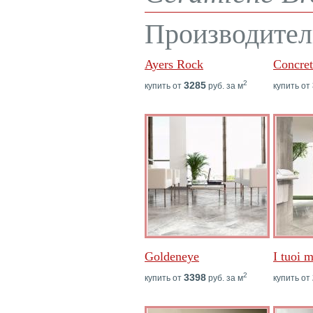
Производител
Ayers Rock
Concret
2
3285
купить от
руб. за м
купить от
Goldeneye
I tuoi 
2
3398
купить от
руб. за м
купить от