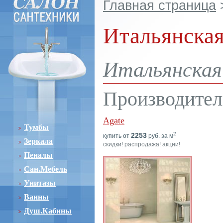
Главная страница
Итальянская
Итальянская 
Производител
Agate
Тумбы
2
2253
купить от
руб. за м
Зеркала
скидки! распродажа! акции!
Пеналы
Сан.Мебель
Унитазы
Ванны
Душ.Кабины