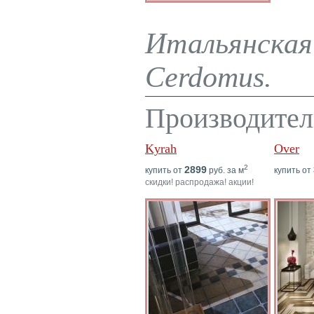
Итальянская 
Cerdomus.
Производител
Kyrah
Over
2
2899
купить от
руб. за м
купить от
скидки! распродажа! акции!