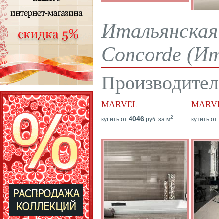
Итальянская 
Concorde (Ит
Производител
MARVEL
MARVE
2
4046
купить от
руб. за м
купить от