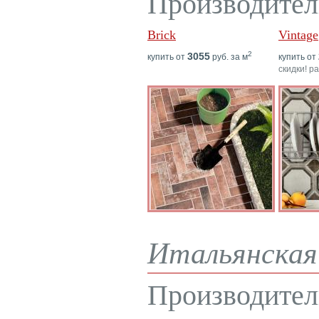
Производител
Brick
Vintage
2
3055
купить от
руб. за м
купить от
скидки! р
Итальянская 
Производител