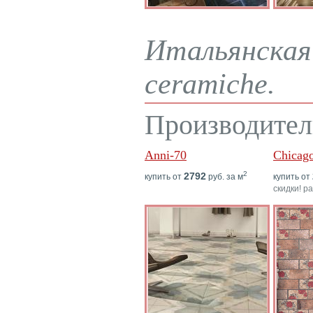
Итальянская 
ceramiche.
Производител
Anni-70
Chicag
2
2792
купить от
руб. за м
купить от
скидки! р