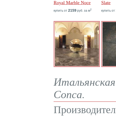
Royal Marble Noce
Slate
2
2159
купить от
руб. за м
купить от
Итальянская 
Conca.
Производител