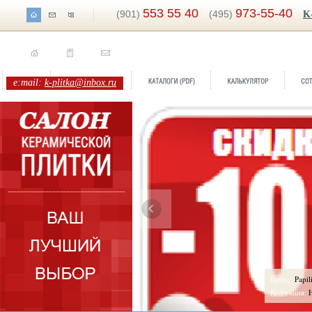
553 55 40
973-55-40
(901)
(495)
K
e:mail:
k-plitka@inbox.ru
ренд:
Ардезия
Бренд:
Papil
оллекция:
Belani
Коллекция: