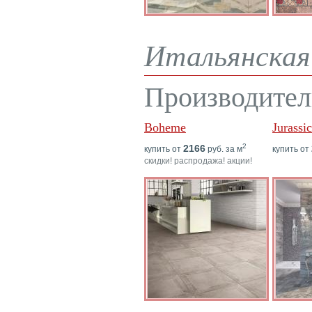
Итальянская 
Производител
Boheme
Jurassi
2
2166
купить от
руб. за м
купить от
скидки! распродажа! акции!