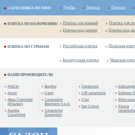
Тумбы
Зеркала
Пеналы
САНТЕХНИКА ПО ТИПУ
Плитка для ванной
Плитка для п
ПЛИТКА ПО НАЗНАЧЕНИЮ
Плитка под дерево
Плитка под к
Российская плитка
Польская плит
ПЛИТКА ПО СТРАНАМ
Белорусская плитка
Чешская пли
НАШИ ПРОИЗВОДИТЕЛИ
ArtiCer
BayKer
Cerdomus
Edilcuogh
Ascot
Capri
CIR ceramiche
Edilgres S
Atlas Concorde
Ceramiche
Cisa
Elios cer
(Италия)
Brennero S.p.A.
Del Conca
Epoca
Aurelia
Ceramiche
ceramich
Ceramiche
Supergres