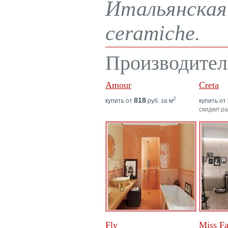
Итальянская
ceramiche.
Производител
Amour
Creta
2
818
купить от
руб. за м
купить от
скидки! р
Fly
Miss F