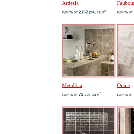
Ardesia
Faubou
2
2162
купить от
руб. за м
купить от
Metallica
Onice
2
72
купить от
руб. за м
купить от