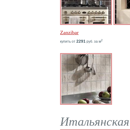
Zanzibar
2
2291
купить от
руб. за м
Итальянская 