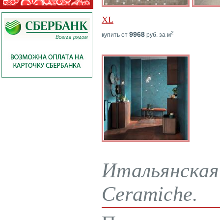
XL
2
9968
купить от
руб. за м
Итальянская 
Ceramiche.