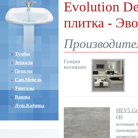
Evolution D
плитка - Эв
Производите
Тумбы
Галерея
Зеркала
коллекции
Пеналы
Сан.Мебель
Унитазы
Ванны
Душ.Кабины
HEV5 Gr
(4)
коллекция: E
производит
размер(см):