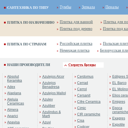
Тумбы
Зеркала
Пеналы
САНТЕХНИКА ПО ТИПУ
Плитка для ванной
Плитка для п
ПЛИТКА ПО НАЗНАЧЕНИЮ
Плитка под дерево
Плитка под к
Российская плитка
Польская плит
ПЛИТКА ПО СТРАНАМ
Немецкая плитка
Белорусская пл
НАШИ ПРОИЗВОДИТЕЛИ
Absolut
Azulejos Alcor
Cerdomus
Edilgres S
Keramika
Azulejos
Cerrad
EL Barco
Adex
Benadresa
Cerrol
EL Molino
Alaplana
Azulejos Mallol
Cersanit
Elios cer
Aleluia
Azulev
Cifre Ceramica
Emigres
Ceramicas
Azuliber
Cimic
Epoca
Almera
Azulindus &
ceramich
CIR ceramiche
Aparici
Marti
Exagres
Cisa
Apavisa
Azuvi
Expotile
Codicer