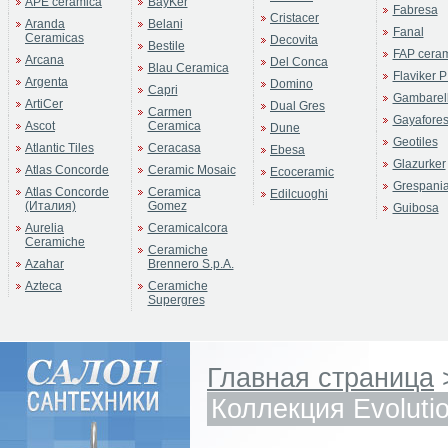
APE ceramica
BayKer
Fabresa
Cristacer
Aranda
Belani
Fanal
Ceramicas
Decovita
Bestile
FAP cera
Arcana
Del Conca
Blau Ceramica
Flaviker P
Argenta
Domino
Capri
Gambarell
ArtiCer
Dual Gres
Carmen
Gayafore
Ascot
Ceramica
Dune
Geotiles
Atlantic Tiles
Ceracasa
Ebesa
Glazurker
Atlas Concorde
Ceramic Mosaic
Ecoceramic
Grespani
Atlas Concorde
Ceramica
Edilcuoghi
(Италия)
Gomez
Guibosa
Aurelia
Ceramicalcora
Ceramiche
Ceramiche
Azahar
Brennero S.p.A.
Azteca
Ceramiche
Supergres
Главная страница
Коллекция Evoluti