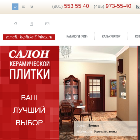
553 55 40
973-55-40
(901)
(495)
K
e:mail:
k-plitka@inbox.ru
Бренд:
Помпея
Коллекция:
Березакерамика