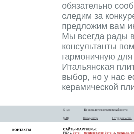
обязательно соо
следим за конкур
предложим вам ин
Мы всегда рады 
консультанты по
гармоничную для 
Итальянская плит
выбор, но у нас е
керамической пли
О нас
Производители керамической плитки
(pdf)
Калькулятор
Сотрудничество
САЙТЫ-ПАРТНЕРЫ:
КОНТАКТЫ
РБУ-1
бетон
-
производство бетона
,
продажа б