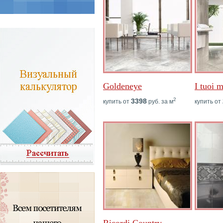
Goldeneye
I tuoi 
2
3398
купить от
руб. за м
купить от