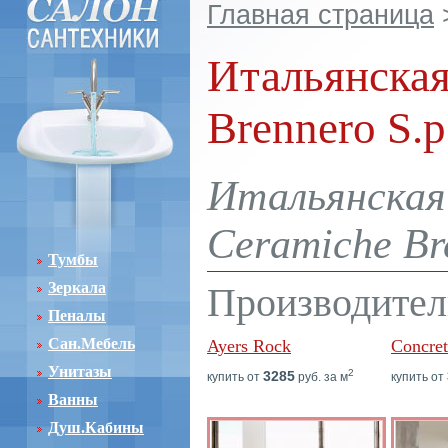
Главная страница
Итальянская
Brennero S.p
Итальянская 
Ceramiche Bre
Тумбы
Зеркала
Производител
Пеналы
Сан.Мебель
Ayers Rock
Concret
Унитазы
2
3285
купить от
руб. за м
купить от
Ванны
Душ.Кабины