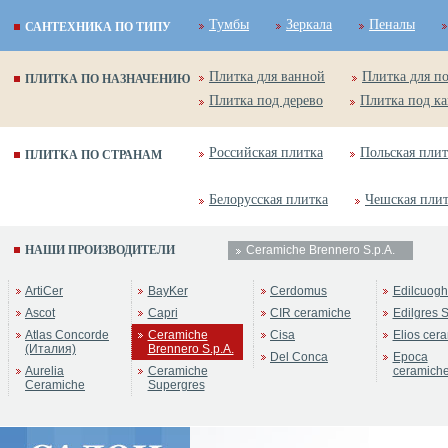
Тумбы
Зеркала
Пеналы
САНТЕХНИКА ПО ТИПУ
Плитка для ванной
Плитка для п
ПЛИТКА ПО НАЗНАЧЕНИЮ
Плитка под дерево
Плитка под к
Российская плитка
Польская плит
ПЛИТКА ПО СТРАНАМ
Белорусская плитка
Чешская пли
НАШИ ПРОИЗВОДИТЕЛИ
Ceramiche Brennero S.p.A.
ArtiCer
BayKer
Cerdomus
Edilcuogh
Ascot
Capri
CIR ceramiche
Edilgres S
Atlas Concorde
Ceramiche
Cisa
Elios cer
(Италия)
Brennero S.p.A.
Del Conca
Epoca
Aurelia
Ceramiche
ceramich
Ceramiche
Supergres