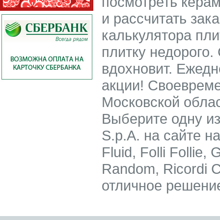
посмотреть керам
и рассчитать зак
калькулятора пли
плитку недорого.
вдохновит. Ежедн
акции! Своевреме
Московской облас
Выберите одну из
S.p.A. на сайте н
Fluid, Folli Follie,
Random, Ricordi C
отличное решени