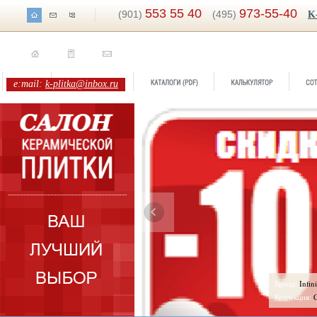
553 55 40
973-55-40
(901)
(495)
K
e:mail:
k-plitka@inbox.ru
ренд:
Concrete
Бренд:
Infin
оллекция:
Ceramiche Brennero S.p.A.
Коллекция: