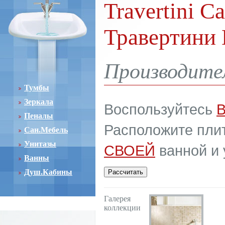
Travertini C
Травертини
Производите
Тумбы
Зеркала
Воспользуйтесь
Пеналы
Расположите плит
Сан.Мебель
Унитазы
СВОЕЙ
ванной и 
Ванны
Душ.Кабины
Галерея
коллекции