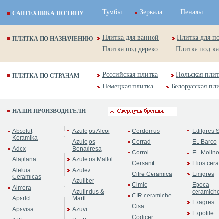
Тумбы
Зеркала
Пеналы
САНТЕХНИКА ПО ТИПУ
Плитка для ванной
Плитка для п
ПЛИТКА ПО НАЗНАЧЕНИЮ
Плитка под дерево
Плитка под к
Российская плитка
Польская плит
ПЛИТКА ПО СТРАНАМ
Немецкая плитка
Белорусская пл
НАШИ ПРОИЗВОДИТЕЛИ
Absolut
Azulejos Alcor
Cerdomus
Edilgres S
Keramika
Azulejos
Cerrad
EL Barco
Adex
Benadresa
Cerrol
EL Molino
Alaplana
Azulejos Mallol
Cersanit
Elios cer
Aleluia
Azulev
Cifre Ceramica
Emigres
Ceramicas
Azuliber
Cimic
Epoca
Almera
Azulindus &
ceramich
CIR ceramiche
Aparici
Marti
Exagres
Cisa
Apavisa
Azuvi
Expotile
Codicer