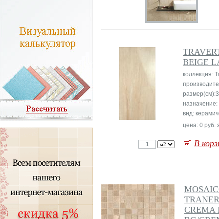
TRAVER
BEIGE L
коллекция: Tr
производите
размер(см):
назначение:
вид: керамич
цена: 0 руб. 
В корз
MOSAI
TRANER
CREMA 