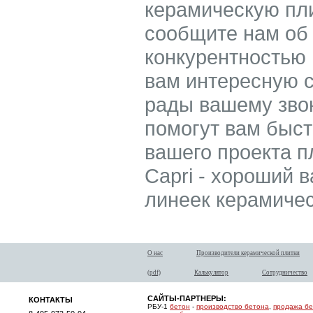
керамическую пли
сообщите нам об
конкурентностью
вам интересную с
рады вашему зво
помогут вам быс
вашего проекта пл
Capri - хороший в
линеек керамичес
О нас
Производители керамической плитки
(pdf)
Калькулятор
Сотрудничество
САЙТЫ-ПАРТНЕРЫ:
КОНТАКТЫ
РБУ-1
бетон
-
производство бетона
,
продажа б