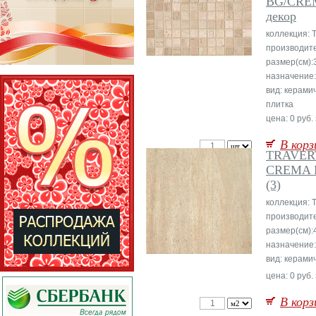
BG/CRE
декор
коллекция: T
производит
размер(см):
назначение:
вид: керами
плитка
цена: 0 руб.
В корз
TRAVER
CREMA 
(3)
коллекция: T
производит
размер(см):
назначение
вид: керами
цена: 0 руб.
В корз