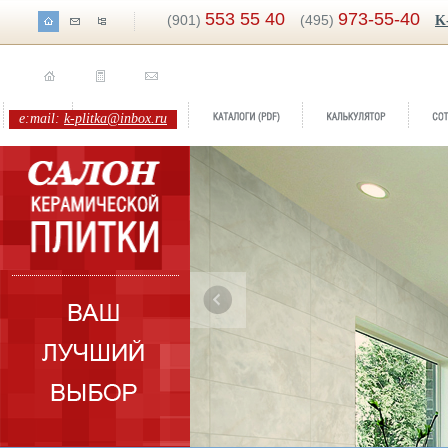
553 55 40
973-55-40
(901)
(495)
K
e:mail:
k-plitka@inbox.ru
Бренд:
Silk Blanc
Коллекция:
Plaza