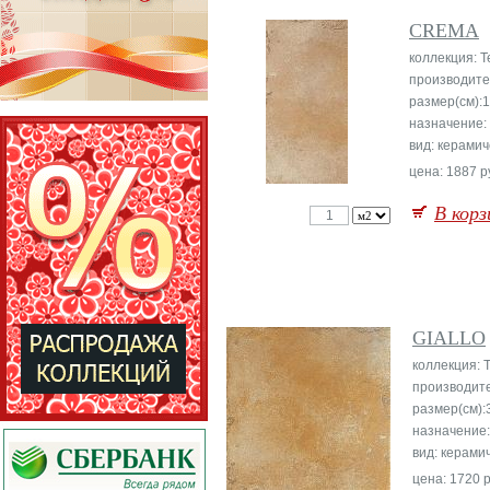
CREMA
коллекция: Te
производите
размер(см):
назначение:
вид: керамич
цена: 1887 р
В корз
GIALLO
коллекция: T
производит
размер(см):
назначение
вид: керами
цена: 1720 р