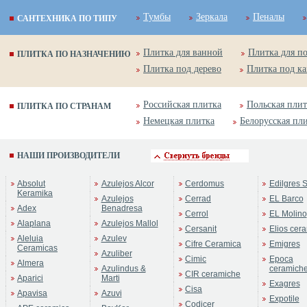
Тумбы
Зеркала
Пеналы
САНТЕХНИКА ПО ТИПУ
Плитка для ванной
Плитка для п
ПЛИТКА ПО НАЗНАЧЕНИЮ
Плитка под дерево
Плитка под к
Российская плитка
Польская плит
ПЛИТКА ПО СТРАНАМ
Немецкая плитка
Белорусская пл
НАШИ ПРОИЗВОДИТЕЛИ
Absolut
Azulejos Alcor
Cerdomus
Edilgres S
Keramika
Azulejos
Cerrad
EL Barco
Adex
Benadresa
Cerrol
EL Molino
Alaplana
Azulejos Mallol
Cersanit
Elios cer
Aleluia
Azulev
Cifre Ceramica
Emigres
Ceramicas
Azuliber
Cimic
Epoca
Almera
Azulindus &
ceramich
CIR ceramiche
Aparici
Marti
Exagres
Cisa
Apavisa
Azuvi
Expotile
Codicer