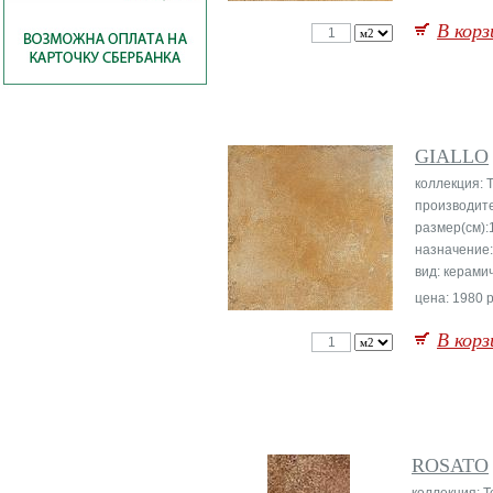
В корз
GIALLO
коллекция: T
производит
размер(см):
назначение
вид: керами
цена: 1980 р
В корз
ROSATO