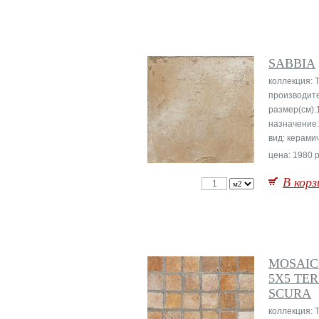
SABBIA
коллекция: T
производит
размер(см):
назначение
вид: керами
цена: 1980 р
В корз
MOSAI
5X5 TE
SCURA
коллекция: T