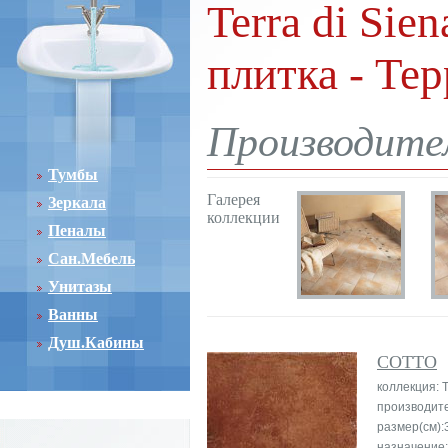
Terra di Sie
плитка - Те
Производител
Тумбы
Галерея
Зеркала
коллекции
Пеналы
Сан.Мебель
Унитазы
Ванны
Душ.Кабины
COTTO
коллекция: T
производит
размер(см):
назначение