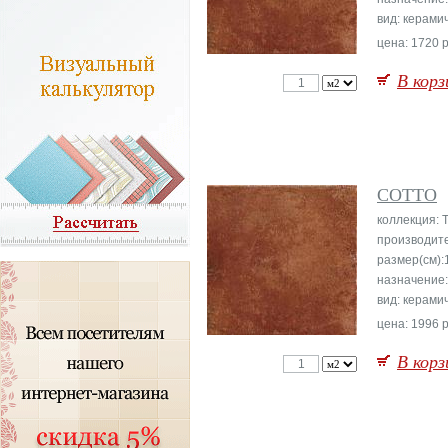
вид: керами
цена: 1720 р
В корз
COTTO
коллекция: T
производит
размер(см):
назначение
вид: керами
цена: 1996 р
В корз