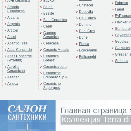
APE ceramica
BayKer
Fabresa
Cristacer
Aranda
Belani
Fanal
Ceramicas
Decovita
Bestile
FAP cera
Arcana
Del Conca
Blau Ceramica
Flaviker P
Argenta
Domino
Capri
Gambarell
ArtiCer
Dual Gres
Carmen
Gayafore
Ascot
Ceramica
Dune
Geotiles
Atlantic Tiles
Ceracasa
Ebesa
Glazurker
Atlas Concorde
Ceramic Mosaic
Ecoceramic
Grespani
Atlas Concorde
Ceramica
Edilcuoghi
(Италия)
Gomez
Guibosa
Aurelia
Ceramicalcora
Ceramiche
Ceramiche
Azahar
Brennero S.p.A.
Azteca
Ceramiche
Supergres
Главная страница
Коллекция Terra di