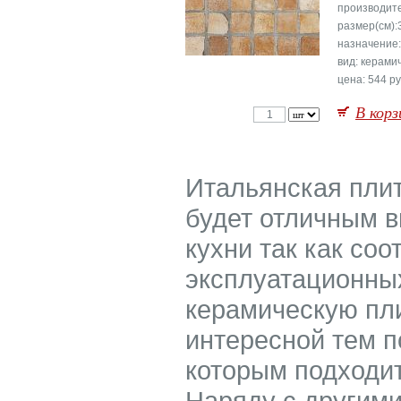
производит
размер(см):
назначение
вид: керами
цена: 544 ру
В корз
Итальянская плитк
будет отличным 
кухни так как соо
эксплуатационны
керамическую пли
интересной тем п
которым подходит
Наряду с другими