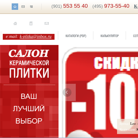
553 55 40
973-55-40
(901)
(495)
K
e:mail:
k-plitka@inbox.ru
ренд:
Leo -10%
Бренд:
Rimi
оллекция:
Kerlife-Navarti
Коллекция:
I