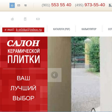
553 55 40
973-55-40
(901)
(495)
K
e:mail:
k-plitka@inbox.ru
ренд:
Timber
оллекция:
Serenissima