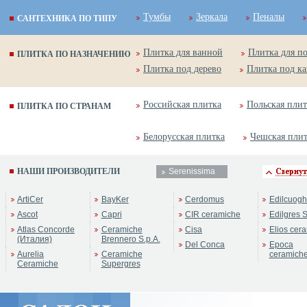
Тумбы
Зеркала
Пеналы
САНТЕХНИКА ПО ТИПУ
Плитка для ванной
Плитка для п
ПЛИТКА ПО НАЗНАЧЕНИЮ
Плитка под дерево
Плитка под к
Российская плитка
Польская плит
ПЛИТКА ПО СТРАНАМ
Белорусская плитка
Чешская пли
НАШИ ПРОИЗВОДИТЕЛИ
Serenissima
ренд:
Seasons
оллекция:
Serenissima
ArtiCer
BayKer
Cerdomus
Edilcuogh
Ascot
Capri
CIR ceramiche
Edilgres S
Atlas Concorde
Ceramiche
Cisa
Elios cer
(Италия)
Brennero S.p.A.
Del Conca
Epoca
Aurelia
Ceramiche
ceramich
Ceramiche
Supergres