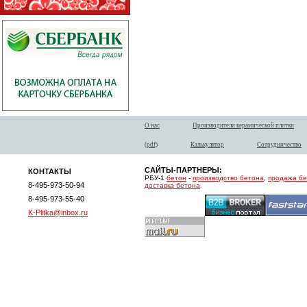
О нас
Производители керамической плитки
(pdf)
Калькулятор
Сотрудничество
САЙТЫ-ПАРТНЕРЫ:
КОНТАКТЫ
РБУ-1
бетон
-
производство бетона
,
продажа б
8-495-973-50-94
доставка бетона
8-495-973-55-40
K-Plitka@inbox.ru