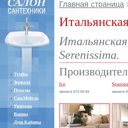
Главная страница
Итальянская
Итальянская 
Serenissima.
Производител
Тумбы
Зеркала
Ice
Season
Пеналы
звоните 973-50-94
звоните 9
Сан.Мебель
Унитазы
Ванны
Душ.Кабины