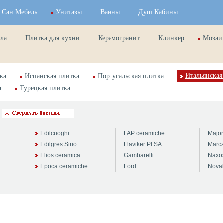
Сан.Мебель
Унитазы
Ванны
Душ.Кабины
ола
Плитка для кухни
Керамогранит
Клинкер
Мозаи
Итальянская
ка
Испанская плитка
Португальская плитка
а
Турецкая плитка
Edilcuoghi
FAP ceramiche
Majo
Edilgres Sirio
Flaviker PI.SA
Marc
Elios ceramica
Gambarelli
Naxo
Epoca ceramiche
Lord
Novab