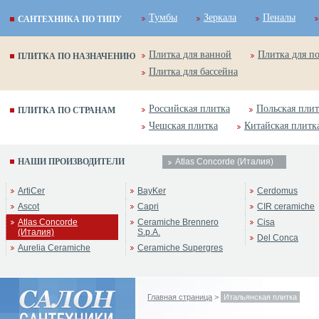
Тумбы
Зеркала
Пеналы
САНТЕХНИКА ПО ТИПУ
Плитка для ванной
Плитка для п
ПЛИТКА ПО НАЗНАЧЕНИЮ
Плитка для бассейна
Российская плитка
Польская плит
ПЛИТКА ПО СТРАНАМ
Чешская плитка
Китайская плитк
НАШИ ПРОИЗВОДИТЕЛИ
Atlas Concorde (Италия)
ArtiCer
BayKer
Cerdomus
Ascot
Capri
CIR ceramiche
Atlas Concorde
Ceramiche Brennero
Cisa
(Италия)
S.p.A.
Del Conca
Aurelia Ceramiche
Ceramiche Supergres
Главная страница
>
Итальянская плитка