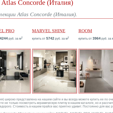
Atlas Concorde (Италия)
лекции Atlas Concorde (Италия).
L PRO
MARVEL SHINE
ROOM
2
2
4244
5742
3964
руб. за м
купить от
руб. за м
купить от
руб. за 
ия) широко представлена на нашем сайте и вы всегда можете купить ее по оч
жете не только посмотреть керамическую плитку в нашем каталоге, но и рассч
едорого. Стоимость в нашем прайсе вас приятно удивит. Постоянно для вас р