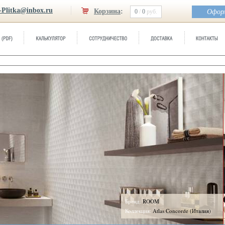
-Plitka@inbox.ru
Корзина
:
0
/
0
руб.
Оформ
Бренд:
ROOM
Коллекция:
Atlas Concorde (Италия)