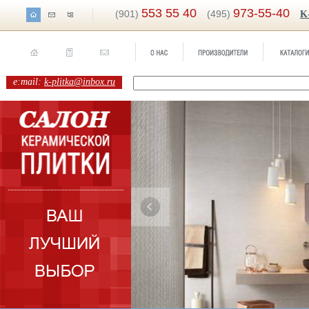
553 55 40
973-55-40
(901)
(495)
K
e:mail:
k-plitka@inbox.ru
ренд:
XL
оллекция:
Atlas Concorde (Италия)