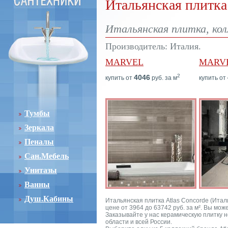
Итальянская плитка 
Итальянская плитка, кол
Производитель: Италия.
MARVEL
MARVE
2
4046
купить от
руб. за м
купить от
Тумбы
Зеркала
Пеналы
Сан.Мебель
Унитазы
Ванны
Душ.Кабины
Итальянская плитка Atlas Concorde (Итал
цене от 3964 до 63742 руб. за м². Вы мо
Заказывайте у нас керамическую плитку н
области и всей России.