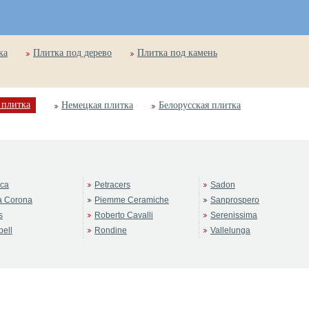
ка
Плитка под дерево
Плитка под камень
 плитка
Немецкая плитка
Белорусская плитка
rca
Petracers
Sadon
a Corona
Piemme Ceramiche
Sanprospero
s
Roberto Cavalli
Serenissima
ell
Rondine
Vallelunga