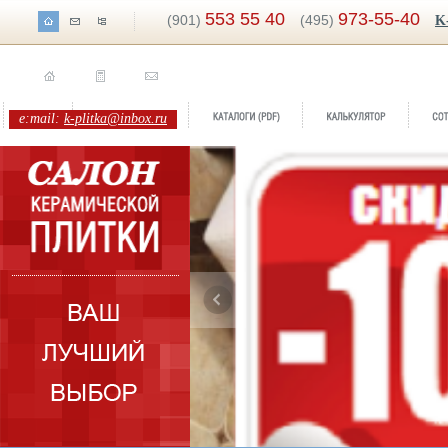
553 55 40
973-55-40
(901)
(495)
K
e:mail:
k-plitka@inbox.ru
ренд:
Scabos
Бренд:
Louv
оллекция:
Ebesa
Коллекция: