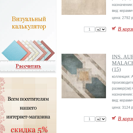
назначение
вид: керами
цена: 2792 р
В корз
INS. A
MALACH
(15)
коллекция: 
производит
размер(см):
назначение
вид: керами
цена: 3124 р
В корз