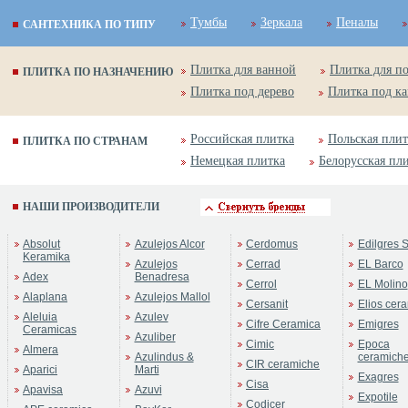
Тумбы
Зеркала
Пеналы
САНТЕХНИКА ПО ТИПУ
Плитка для ванной
Плитка для п
ПЛИТКА ПО НАЗНАЧЕНИЮ
Плитка под дерево
Плитка под к
Российская плитка
Польская плит
ПЛИТКА ПО СТРАНАМ
Немецкая плитка
Белорусская пл
НАШИ ПРОИЗВОДИТЕЛИ
Absolut
Azulejos Alcor
Cerdomus
Edilgres S
Keramika
Azulejos
Cerrad
EL Barco
Adex
Benadresa
Cerrol
EL Molino
Alaplana
Azulejos Mallol
Cersanit
Elios cer
Aleluia
Azulev
Cifre Ceramica
Emigres
Ceramicas
Azuliber
Cimic
Epoca
Almera
Azulindus &
ceramich
CIR ceramiche
Aparici
Marti
Exagres
Cisa
Apavisa
Azuvi
Expotile
Codicer