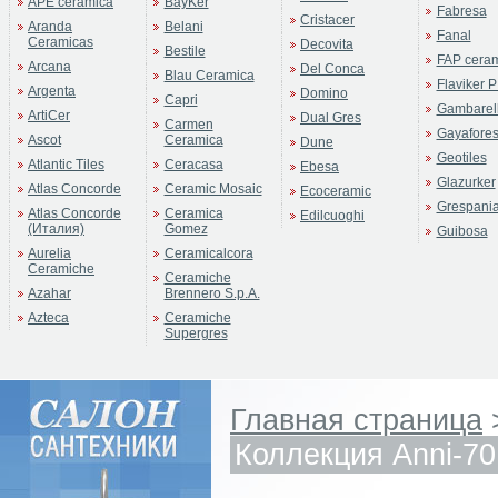
APE ceramica
BayKer
Fabresa
Cristacer
Aranda
Belani
Fanal
Ceramicas
Decovita
Bestile
FAP cera
Arcana
Del Conca
Blau Ceramica
Flaviker P
Argenta
Domino
Capri
Gambarell
ArtiCer
Dual Gres
Carmen
Gayafore
Ascot
Ceramica
Dune
Geotiles
Atlantic Tiles
Ceracasa
Ebesa
Glazurker
Atlas Concorde
Ceramic Mosaic
Ecoceramic
Grespani
Atlas Concorde
Ceramica
Edilcuoghi
(Италия)
Gomez
Guibosa
Aurelia
Ceramicalcora
Ceramiche
Ceramiche
Azahar
Brennero S.p.A.
Azteca
Ceramiche
Supergres
Главная страница
Коллекция Anni-70