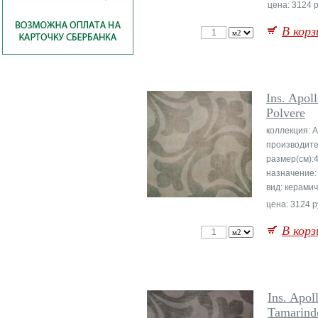
цена: 3124 р
В корз
Ins. Apol
Polvere
коллекция: A
производите
размер(см):
назначение:
вид: керами
цена: 3124 р
В корз
Ins. Apol
Tamarind