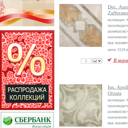
Dec. Aur
Zafferano
коллекция: 
производит
размер(см):
назначение
вид: керами
цена: 3124 р
В корз
Ins. Apol
Orzata
коллекция: 
производит
размер(см):
назначение
вид: керами