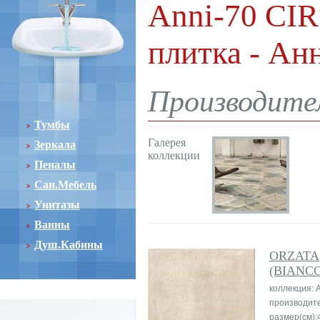
Anni-70 CIR
плитка - Ан
Производител
Тумбы
Галерея
Зеркала
коллекции
Пеналы
Сан.Мебель
Унитазы
Ванны
Душ.Кабины
ORZATA
(BIANCO
коллекция: 
производит
размер(см):