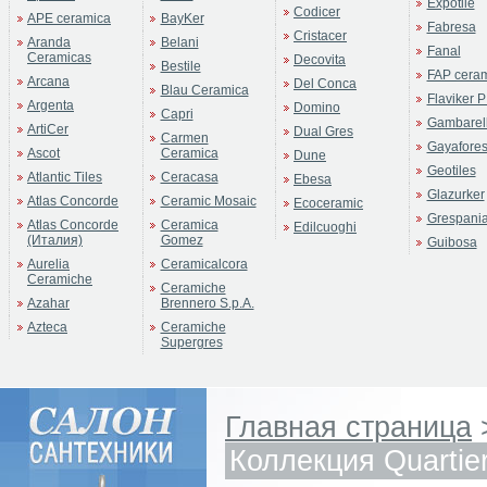
Expotile
Codicer
APE ceramica
BayKer
Fabresa
Cristacer
Aranda
Belani
Fanal
Ceramicas
Decovita
Bestile
FAP cera
Arcana
Del Conca
Blau Ceramica
Flaviker P
Argenta
Domino
Capri
Gambarell
ArtiCer
Dual Gres
Carmen
Gayafore
Ascot
Ceramica
Dune
Geotiles
Atlantic Tiles
Ceracasa
Ebesa
Glazurker
Atlas Concorde
Ceramic Mosaic
Ecoceramic
Grespani
Atlas Concorde
Ceramica
Edilcuoghi
(Италия)
Gomez
Guibosa
Aurelia
Ceramicalcora
Ceramiche
Ceramiche
Azahar
Brennero S.p.A.
Azteca
Ceramiche
Supergres
Главная страница
Коллекция Quartier