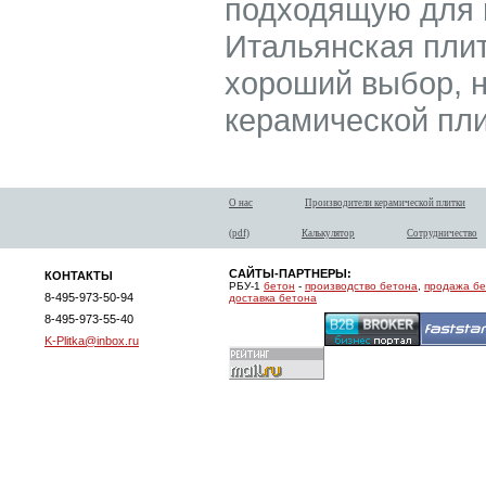
подходящую для в
Итальянская плитк
хороший выбор, н
керамической пли
О нас
Производители керамической плитки
(pdf)
Калькулятор
Сотрудничество
САЙТЫ-ПАРТНЕРЫ:
КОНТАКТЫ
РБУ-1
бетон
-
производство бетона
,
продажа б
8-495-973-50-94
доставка бетона
8-495-973-55-40
K-Plitka@inbox.ru