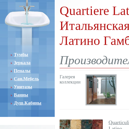
Quartiere La
Итальянская
Латино Гам
Тумбы
Производител
Зеркала
Пеналы
Галерея
Сан.Мебель
коллекции
Унитазы
Ванны
Душ.Кабины
Quarticul
Latino