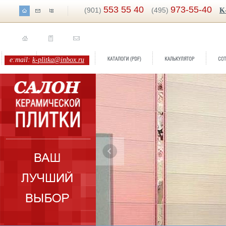
553 55 40
973-55-40
(901)
(495)
K
e:mail:
k-plitka@inbox.ru
Бренд:
Berlin
Коллекция:
Azulejos Mallol