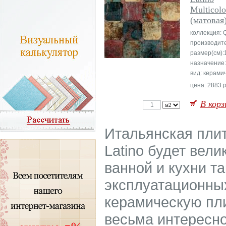
Multicolo
(матовая
коллекция: Q
производит
размер(см):
назначение
вид: керами
цена: 2883 р
В корз
Итальянская плит
Latino будет вел
ванной и кухни т
эксплуатационных
керамическую пли
весьма интересно