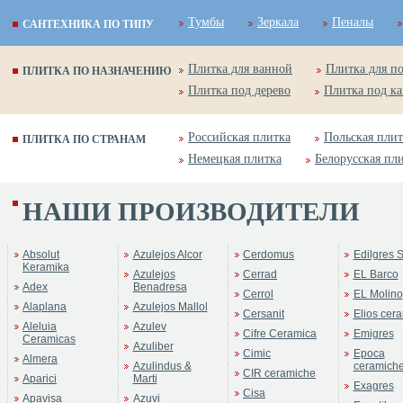
Тумбы
Зеркала
Пеналы
САНТЕХНИКА ПО ТИПУ
Плитка для ванной
Плитка для п
ПЛИТКА ПО НАЗНАЧЕНИЮ
Плитка под дерево
Плитка под к
Российская плитка
Польская плит
ПЛИТКА ПО СТРАНАМ
Немецкая плитка
Белорусская пл
НАШИ ПРОИЗВОДИТЕЛИ
Absolut
Azulejos Alcor
Cerdomus
Edilgres S
Keramika
Azulejos
Cerrad
EL Barco
Adex
Benadresa
Cerrol
EL Molino
Alaplana
Azulejos Mallol
Cersanit
Elios cer
Aleluia
Azulev
Cifre Ceramica
Emigres
Ceramicas
Azuliber
Cimic
Epoca
Almera
Azulindus &
ceramich
CIR ceramiche
Aparici
Marti
Exagres
Cisa
Apavisa
Azuvi