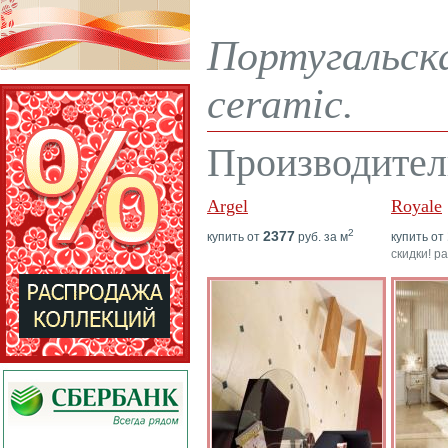
Португальска
ceramic.
Производител
Argel
Royale
2
2377
купить от
руб. за м
купить от
скидки! р