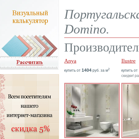
Португальска
Domino.
Производител
Anya
Ilustre
2
1404
купить от
руб. за м
купить от
скидки! р