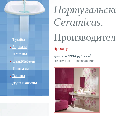
Португальска
Ceramicas.
Производител
Тумбы
Зеркала
Spoony
Пеналы
2
1914
купить от
руб. за м
Сан.Мебель
скидки! распродажа! акции!
Унитазы
Ванны
Душ.Кабины