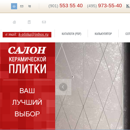
553 55 40
973-55-40
(901)
(495)
K
e:mail:
k-plitka@inbox.ru
Бренд:
Ad Maiora
Коллекция:
Petracers