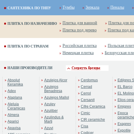
Тумбы
Зеркала
Пеналы
САНТЕХНИКА ПО ТИПУ
Плитка для ванной
Плитка для п
ПЛИТКА ПО НАЗНАЧЕНИЮ
Плитка под дерево
Плитка под к
Российская плитка
Польская плит
ПЛИТКА ПО СТРАНАМ
Немецкая плитка
Белорусская пл
НАШИ ПРОИЗВОДИТЕЛИ
Absolut
Azulejos Alcor
Cerdomus
Edilgres S
Keramika
Azulejos
Cerrad
EL Barco
Adex
Benadresa
Cerrol
EL Molino
Alaplana
Azulejos Mallol
Cersanit
Elios cer
Aleluia
Azulev
Cifre Ceramica
Emigres
Ceramicas
Azuliber
Cimic
Epoca
Almera
Azulindus &
ceramich
CIR ceramiche
Aparici
Marti
Exagres
Cisa
Apavisa
Azuvi
Expotile
Codicer