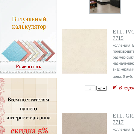
ETL. IV
7715
коллекция: E
производит
размер(см):
назначение
вид: керами
цена: 0 руб.
В корз
ETL. G
7717
коллекция: E