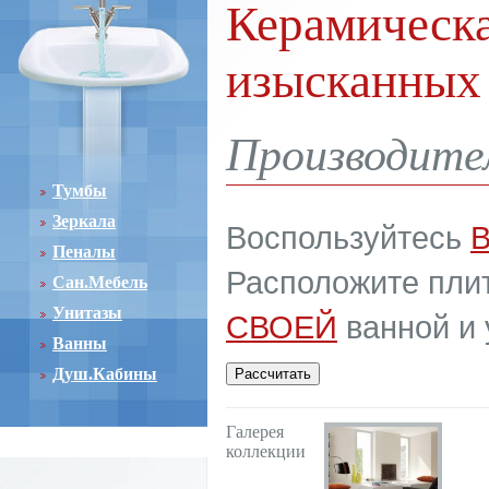
Керамическа
изысканных
Производите
Тумбы
Зеркала
Воспользуйтесь
Пеналы
Расположите плит
Сан.Мебель
Унитазы
СВОЕЙ
ванной и 
Ванны
Душ.Кабины
Галерея
коллекции