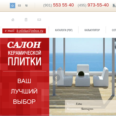
553 55 40
973-55-40
(901)
(495)
K
e:mail:
k-plitka@inbox.ru
ренд:
Urbe
Бренд:
Pasio
оллекция:
Sierragres
Коллекция: