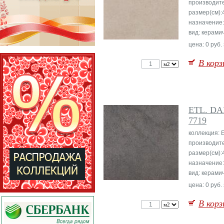
производит
размер(см):
назначение
вид: керами
цена: 0 руб.
В корз
ETL. D
7719
коллекция: E
производит
размер(см):
назначение
вид: керами
цена: 0 руб.
В корз