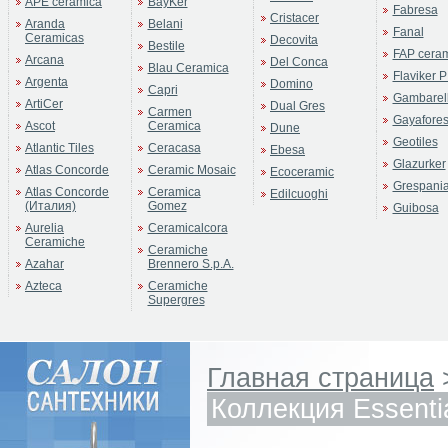
APE ceramica
BayKer
Fabresa
Cristacer
Aranda
Belani
Fanal
Ceramicas
Decovita
Bestile
FAP cera
Arcana
Del Conca
Blau Ceramica
Flaviker P
Argenta
Domino
Capri
Gambarell
ArtiCer
Dual Gres
Carmen
Gayafore
Ascot
Ceramica
Dune
Geotiles
Atlantic Tiles
Ceracasa
Ebesa
Glazurker
Atlas Concorde
Ceramic Mosaic
Ecoceramic
Grespani
Atlas Concorde
Ceramica
Edilcuoghi
(Италия)
Gomez
Guibosa
Aurelia
Ceramicalcora
Ceramiche
Ceramiche
Azahar
Brennero S.p.A.
Azteca
Ceramiche
Supergres
Главная страница
Коллекция Essenti