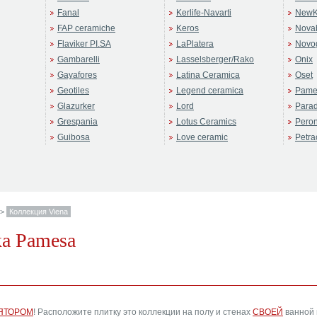
Fanal
Kerlife-Navarti
NewK
FAP ceramiche
Keros
Novab
Flaviker PI.SA
LaPlatera
Novo
Gambarelli
Lasselsberger/Rako
Onix
Gayafores
Latina Ceramica
Oset
Geotiles
Legend ceramica
Pame
Glazurker
Lord
Para
Grespania
Lotus Ceramics
Pero
Guibosa
Love ceramic
Petra
>
Коллекция Viena
а Pamesa
ЯТОРОМ
! Расположите плитку это коллекции на полу и стенах
СВОЕЙ
ванной 