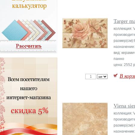
Targer ma
коллекция: 
производит
размер(см):
назначение:
вид: керами
панно
цена: 2552 р
В корз
Viena sie
коллекция: 
производит
размер(см):
назначение