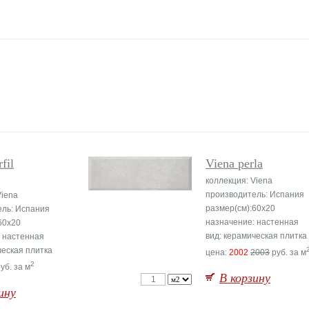
fil
Viena perla
коллекция: Viena
производитель: Испания
Viena
размер(см):60x20
ель: Испания
назначение: настенная
60x20
вид: керамическая плитка
 настенная
ческая плитка
цена:
2002
2003
руб. за м
2
уб. за м
В корзину
ину