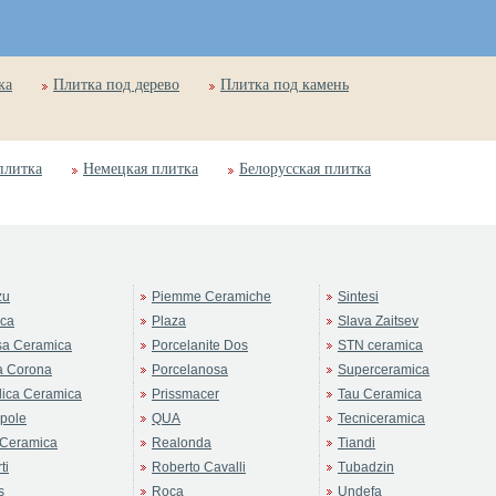
ка
Плитка под дерево
Плитка под камень
плитка
Немецкая плитка
Белорусская плитка
zu
Piemme Ceramiche
Sintesi
rca
Plaza
Slava Zaitsev
sa Ceramica
Porcelanite Dos
STN ceramica
a Corona
Porcelanosa
Superceramica
ica Ceramica
Prissmacer
Tau Ceramica
pole
QUA
Tecniceramica
Ceramica
Realonda
Tiandi
ti
Roberto Cavalli
Tubadzin
s
Roca
Undefa