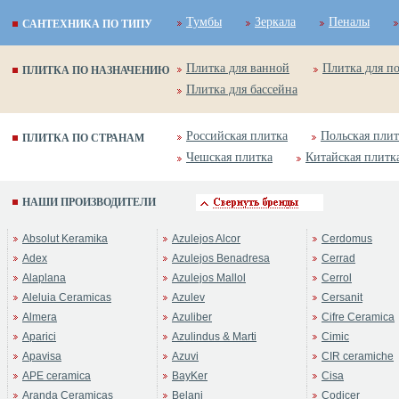
Тумбы
Зеркала
Пеналы
САНТЕХНИКА ПО ТИПУ
Плитка для ванной
Плитка для п
ПЛИТКА ПО НАЗНАЧЕНИЮ
Плитка для бассейна
Российская плитка
Польская плит
ПЛИТКА ПО СТРАНАМ
Чешская плитка
Китайская плитк
НАШИ ПРОИЗВОДИТЕЛИ
Absolut Keramika
Azulejos Alcor
Cerdomus
Adex
Azulejos Benadresa
Cerrad
Alaplana
Azulejos Mallol
Cerrol
Aleluia Ceramicas
Azulev
Cersanit
Almera
Azuliber
Cifre Ceramica
Aparici
Azulindus & Marti
Cimic
Apavisa
Azuvi
CIR ceramiche
APE ceramica
BayKer
Cisa
Aranda Ceramicas
Belani
Codicer