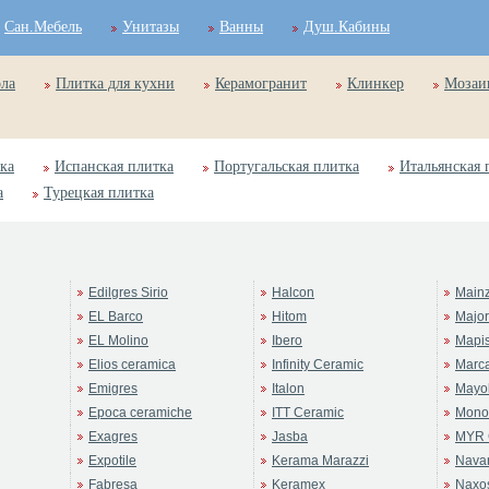
Сан.Мебель
Унитазы
Ванны
Душ.Кабины
ола
Плитка для кухни
Керамогранит
Клинкер
Мозаи
ка
Испанская плитка
Португальская плитка
Итальянская 
а
Турецкая плитка
Edilgres Sirio
Halcon
Main
EL Barco
Hitom
Majo
EL Molino
Ibero
Mapi
Elios ceramica
Infinity Ceramic
Marc
Emigres
Italon
Mayol
Epoca ceramiche
ITT Ceramic
Mono
Exagres
Jasba
MYR 
Expotile
Kerama Marazzi
Navar
Fabresa
Keramex
Naxo