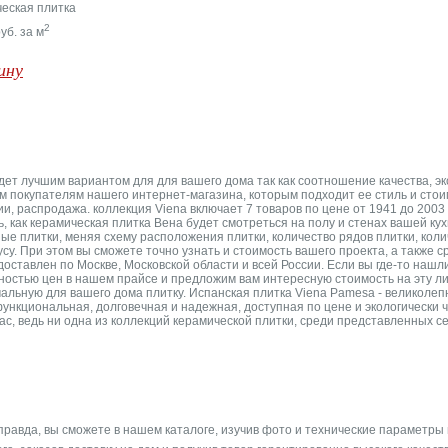
ческая плитка
2
уб. за м
ину
дет лучшим вариантом для для вашего дома так как соотношение качества, э
м покупателям нашего интернет-магазина, которым подходит ее стиль и стои
и, распродажа. коллекция Viena включает 7 товаров по цене от 1941 до 2003 
, как керамическая плитка Вена будет смотреться на полу и стенах вашей к
ые плитки, меняя схему расположения плитки, количество рядов плитки, коли
су. При этом вы сможете точно узнать и стоимость вашего проекта, а также с
оставлен по Москве, Московской области и всей России. Если вы где-то наш
ностью цен в нашем прайсе и предложим вам интересную стоимость на эту л
льную для вашего дома плитку. Испанская плитка Viena Pamesa - великолепны
функциональная, долговечная и надежная, доступная по цене и экологически
с, ведь ни одна из коллекций керамической плитки, среди представленных с
правда, вы сможете в нашем каталоге, изучив фото и технические параметры