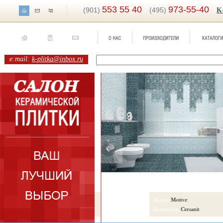
553 55 40
973-55-40
(901)
(495)
K
e:mail:
k-plitka@inbox.ru
ренд:
Sahara
Бренд:
Motive
оллекция:
Aranda Ceramicas
Коллекция:
Cersanit