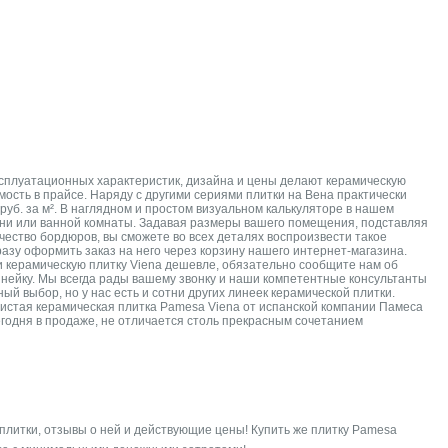
ксплуатационных характеристик, дизайна и цены делают керамическую
мость в прайсе. Наряду с другими сериями плитки на Вена практически
руб. за м². В наглядном и простом визуальном калькуляторе в нашем
ухни или ванной комнаты. Задавая размеры вашего помещения, подставляя
чество бордюров, вы сможете во всех деталях воспроизвести такое
разу оформить заказ на него через корзину нашего интернет-магазина.
ли керамическую плитку Viena дешевле, обязательно сообщите нам об
инейку. Мы всегда рады вашему звонку и наши компетентные консультанты
й выбор, но у нас есть и сотни других линеек керамической плитки.
 чистая керамическая плитка Pamesa Viena от испанской компании Памеса
егодня в продаже, не отличается столь прекрасным сочетанием
 плитки, отзывы о ней и действующие цены! Купить же плитку Pamesa