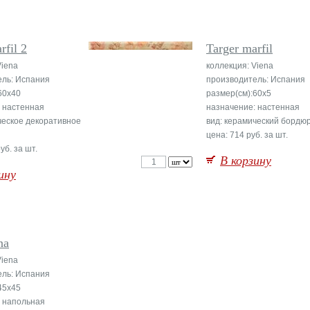
rfil 2
Targer marfil
Viena
коллекция: Viena
ель: Испания
производитель: Испания
60x40
размер(см):60x5
 настенная
назначение: настенная
ческое декоративное
вид: керамический бордю
цена: 714 руб. за шт.
уб. за шт.
В корзину
ину
na
Viena
ель: Испания
45x45
: напольная