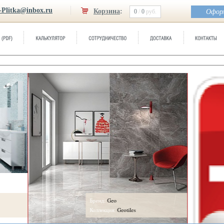
-Plitka@inbox.ru
Корзина
:
0
/
0
руб.
Оформ
Бренд:
Geo
Коллекция:
Geotiles