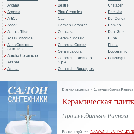
Arcana
Bestile
Cristacer
Argenta
Blau Ceramica
Decovita
ArtiCer
Capri
Del Conca
Ascot
Carmen Ceramica
Domino
Atlantic Tiles
Ceracasa
Dual Gres
Atlas Concorde
Ceramic Mosaic
Dune
Atlas Concorde
Ceramica Gomez
Ebesa
(Италия)
Ceramicalcora
Ecoceramic
Aurelia Ceramiche
Ceramiche Brennero
Edilcuoghi
Azahar
S.p.A.
Azteca
Ceramiche Supergres
Главная страница
>
Коллекции бренда Pamesa
Керамическая плитк
Производитель Pamesa
Воспользуйтесь
ВИЗУАЛЬНЫМ КАЛЬКУЛ