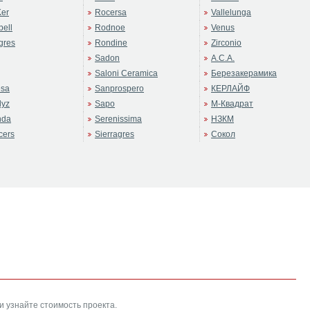
er
Rocersa
Vallelunga
ell
Rodnoe
Venus
gres
Rondine
Zirconio
Sadon
А.С.А.
Saloni Ceramica
Березакерамика
sa
Sanprospero
КЕРЛАЙФ
dyz
Sapo
М-Квадрат
nda
Serenissima
НЗКМ
cers
Sierragres
Сокол
и узнайте стоимость проекта.