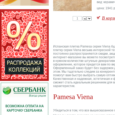
вид: керами
цена: 1941 р
В корз
Испанская плитка Pamesa серии Viena бу
плитку серии Viena весьма интересной те
постоянно распространяются скидки, акци
интернет-магазине вы можете посмотреть
в нужном количестве штучные декоративн
оформление, которое придется вам по вку
Оформленный заказ будет без задержек д
этом. Мы тщательно следим за конкурент
помогут вам быстро выбрать самую оптима
Качественная и надежная, эстетичная и 
сможет стать идеальным решением для ва
характеристик.
Pamesa Viena
Убедиться в том, что все вышесказанное 