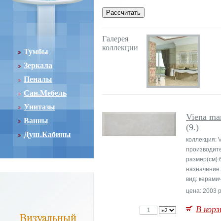
Галерея
коллекции
Тумбы
Зеркала
Пеналы
Сан.Мебель
Унитазы
Viena mar
Ванны
(9.)
Душ.Кабины
коллекция: 
производит
размер(см):
назначение:
вид: керами
цена: 2003 р
В корз