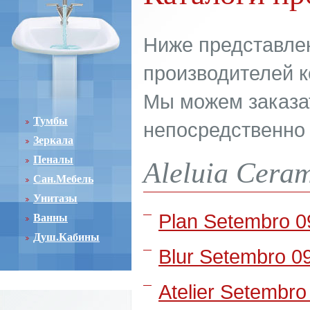
Ниже представле
производителей к
Мы можем заказа
Тумбы
непосредственно 
Зеркала
Пеналы
Aleluia Cera
Сан.Мебель
Унитазы
Plan Setembro 0
Ванны
Душ.Кабины
Blur Setembro 0
Atelier Setembro