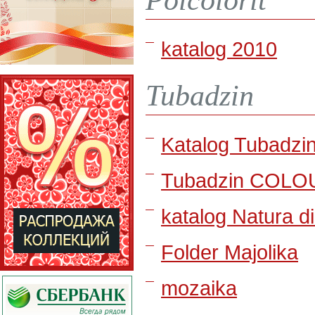
Polcolorit
katalog 2010
Tubadzin
Katalog Tubadzi
Tubadzin COLO
katalog Natura di
Folder Majolika
mozaika