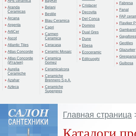
APE ceramica
BayKer
Fabresa
Cristacer
Aranda
Belani
Fanal
Ceramicas
Decovita
Bestile
FAP cera
Arcana
Del Conca
Blau Ceramica
Flaviker P
Argenta
Domino
Capri
Gambarell
ArtiCer
Dual Gres
Carmen
Gayafore
Ascot
Ceramica
Dune
Geotiles
Atlantic Tiles
Ceracasa
Ebesa
Glazurker
Atlas Concorde
Ceramic Mosaic
Ecoceramic
Grespani
Atlas Concorde
Ceramica
Edilcuoghi
(Италия)
Gomez
Guibosa
Aurelia
Ceramicalcora
Ceramiche
Ceramiche
Azahar
Brennero S.p.A.
Azteca
Ceramiche
Supergres
Главная страница
Каталоги пр