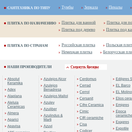
Тумбы
Зеркала
Пеналы
САНТЕХНИКА ПО ТИПУ
Плитка для ванной
Плитка для п
ПЛИТКА ПО НАЗНАЧЕНИЮ
Плитка под дерево
Плитка под к
Российская плитка
Польская плит
ПЛИТКА ПО СТРАНАМ
Немецкая плитка
Белорусская пл
НАШИ ПРОИЗВОДИТЕЛИ
Absolut
Azulejos Alcor
Cerdomus
Edilgres S
Keramika
Azulejos
Cerrad
EL Barco
Adex
Benadresa
Cerrol
EL Molino
Alaplana
Azulejos Mallol
Cersanit
Elios cer
Aleluia
Azulev
Cifre Ceramica
Emigres
Ceramicas
Azuliber
Cimic
Epoca
Almera
Azulindus &
ceramich
CIR ceramiche
Aparici
Marti
Exagres
Cisa
Apavisa
Azuvi
Expotile
Codicer