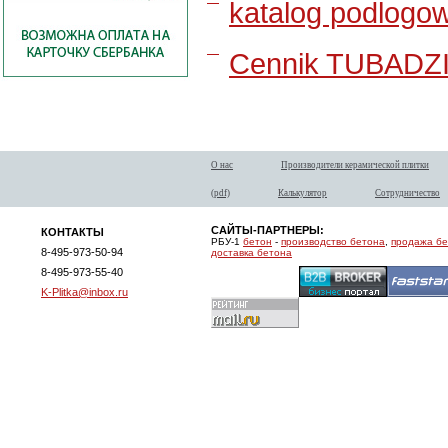
katalog podlogo
Cennik TUBADZ
О нас
Производители керамической плитки
(pdf)
Калькулятор
Сотрудничество
САЙТЫ-ПАРТНЕРЫ:
КОНТАКТЫ
РБУ-1
бетон
-
производство бетона
,
продажа б
8-495-973-50-94
доставка бетона
8-495-973-55-40
K-Plitka@inbox.ru