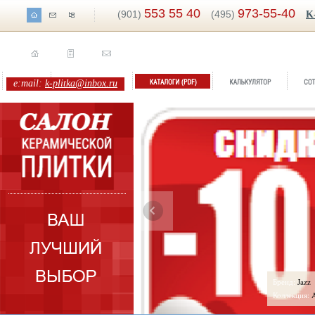
553 55 40
973-55-40
(901)
(495)
K
e:mail:
k-plitka@inbox.ru
ренд:
Альфа
Бренд:
Jazz
оллекция:
Belani
Коллекция: