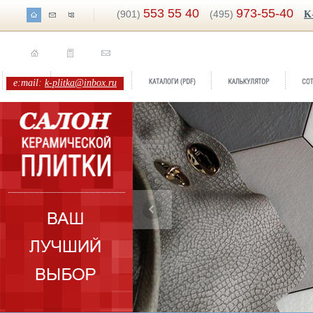
553 55 40
973-55-40
(901)
(495)
K
e:mail:
k-plitka@inbox.ru
Бренд:
Hopi
Коллекция:
BayKer