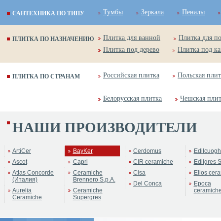
Тумбы
Зеркала
Пеналы
САНТЕХНИКА ПО ТИПУ
Плитка для ванной
Плитка для п
ПЛИТКА ПО НАЗНАЧЕНИЮ
Плитка под дерево
Плитка под к
Российская плитка
Польская плит
ПЛИТКА ПО СТРАНАМ
Белорусская плитка
Чешская пли
НАШИ ПРОИЗВОДИТЕЛИ
ArtiCer
BayKer
Cerdomus
Edilcuogh
Ascot
Capri
CIR ceramiche
Edilgres S
Atlas Concorde
Ceramiche
Cisa
Elios cer
(Италия)
Brennero S.p.A.
Del Conca
Epoca
Aurelia
Ceramiche
ceramich
Ceramiche
Supergres