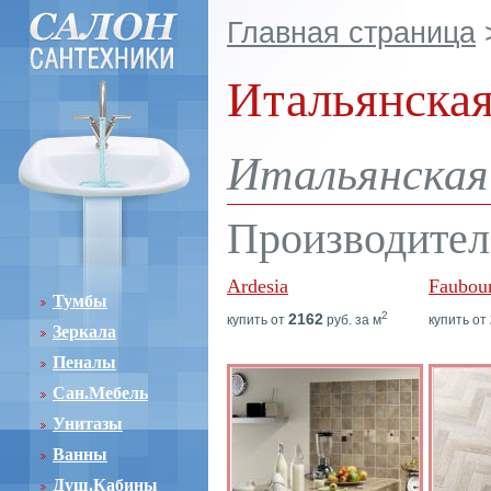
Главная страница
Итальянская
Итальянская 
Производител
Ardesia
Faubou
Тумбы
2
2162
купить от
руб. за м
купить от
Зеркала
Пеналы
Сан.Мебель
Унитазы
Ванны
Душ.Кабины