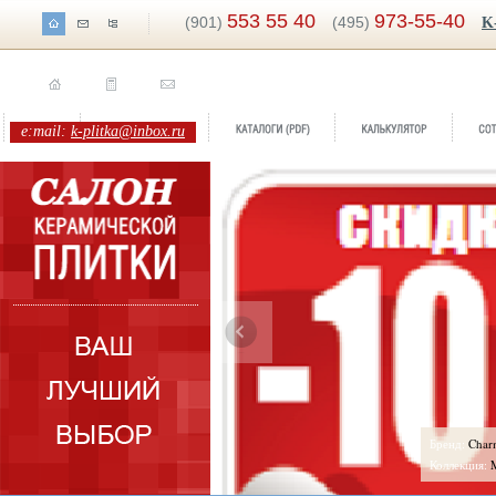
553 55 40
973-55-40
(901)
(495)
K
e:mail:
k-plitka@inbox.ru
Бренд:
Charme
Коллекция:
Marca Corona