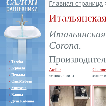
Главная страница
Итальянская
Итальянская 
Corona.
Производител
Тумбы
Зеркала
Atelier
Charme
Пеналы
звоните 973-50-94
звоните 9
Сан.Мебель
Унитазы
Ванны
Душ.Кабины