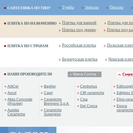
Тумбы
Зеркала
Пеналы
САНТЕХНИКА ПО ТИПУ
Плитка для ванной
Плитка для п
ПЛИТКА ПО НАЗНАЧЕНИЮ
Плитка под дерево
Плитка под к
Российская плитка
Польская плит
ПЛИТКА ПО СТРАНАМ
Белорусская плитка
Чешская пли
НАШИ ПРОИЗВОДИТЕЛИ
Marca Corona
ArtiCer
BayKer
Cerdomus
Edilcuogh
Ascot
Capri
CIR ceramiche
Edilgres S
Atlas Concorde
Ceramiche
Cisa
Elios cer
(Италия)
Brennero S.p.A.
Del Conca
Epoca
Aurelia
Ceramiche
ceramich
Ceramiche
Supergres