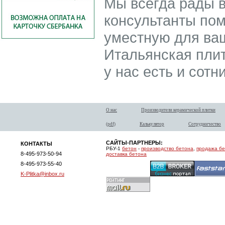
Мы всегда рады 
консультанты пом
уместную для ваш
Итальянская плитк
у нас есть и сотн
О нас
Производители керамической плитки
(pdf)
Калькулятор
Сотрудничество
САЙТЫ-ПАРТНЕРЫ:
КОНТАКТЫ
РБУ-1
бетон
-
производство бетона
,
продажа б
8-495-973-50-94
доставка бетона
8-495-973-55-40
K-Plitka@inbox.ru