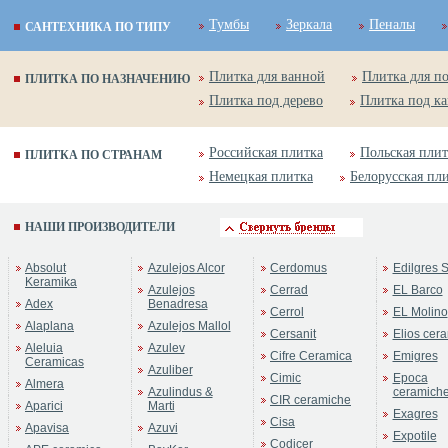
Тумбы
Зеркала
Пеналы
САНТЕХНИКА ПО ТИПУ
Плитка для ванной
Плитка для п
ПЛИТКА ПО НАЗНАЧЕНИЮ
Плитка под дерево
Плитка под к
Российская плитка
Польская плит
ПЛИТКА ПО СТРАНАМ
Немецкая плитка
Белорусская пл
НАШИ ПРОИЗВОДИТЕЛИ
Absolut
Azulejos Alcor
Cerdomus
Edilgres S
Keramika
Azulejos
Cerrad
EL Barco
Adex
Benadresa
Cerrol
EL Molino
Alaplana
Azulejos Mallol
Cersanit
Elios cer
Aleluia
Azulev
Cifre Ceramica
Emigres
Ceramicas
Azuliber
Cimic
Epoca
Almera
Azulindus &
ceramich
CIR ceramiche
Aparici
Marti
Exagres
Cisa
Apavisa
Azuvi
Expotile
Codicer