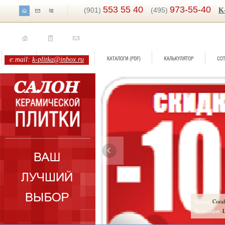
553 55 40
973-55-40
(901)
(495)
K
e:mail:
k-plitka@inbox.ru
ренд:
Onyx
Бренд:
Coral
оллекция:
Elios ceramica
Коллекция:
L