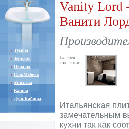
Vanity Lord 
Ванити Лор
Производите
Тумбы
Галерея
Зеркала
коллекции
Пеналы
Сан.Мебель
Унитазы
Ванны
Душ.Кабины
Итальянская плит
замечательным в
кухни так как со