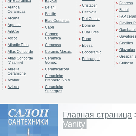
APE ceramica
BayKer
Fabresa
Cristacer
Aranda
Belani
Fanal
Ceramicas
Decovita
Bestile
FAP cera
Arcana
Del Conca
Blau Ceramica
Flaviker P
Argenta
Domino
Capri
Gambarell
ArtiCer
Dual Gres
Carmen
Gayafore
Ascot
Ceramica
Dune
Geotiles
Atlantic Tiles
Ceracasa
Ebesa
Glazurker
Atlas Concorde
Ceramic Mosaic
Ecoceramic
Grespani
Atlas Concorde
Ceramica
Edilcuoghi
(Италия)
Gomez
Guibosa
Aurelia
Ceramicalcora
Ceramiche
Ceramiche
Azahar
Brennero S.p.A.
Azteca
Ceramiche
Supergres
Главная страница
Vanity