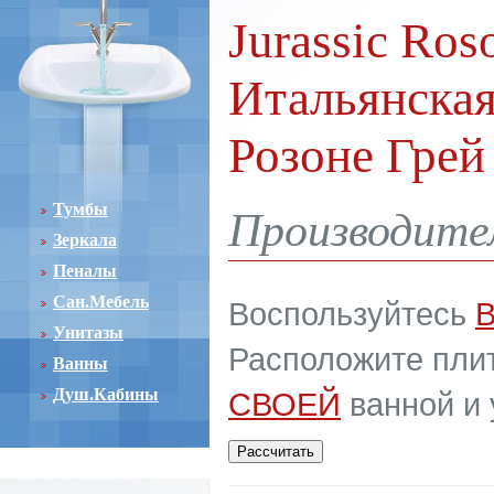
Jurassic Ros
Итальянская
Розоне Грей
Тумбы
Производител
Зеркала
Пеналы
Сан.Мебель
Воспользуйтесь
Унитазы
Расположите плит
Ванны
Душ.Кабины
СВОЕЙ
ванной и 