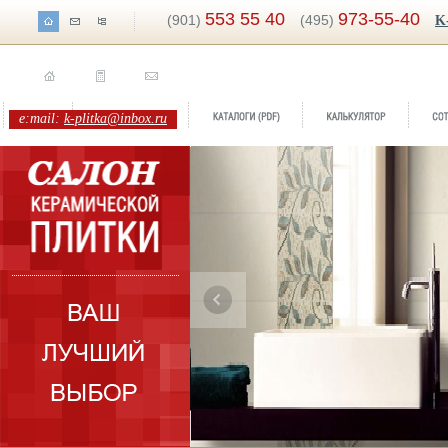
553 55 40
973-55-40
(901)
(495)
K
e:mail:
k-plitka@inbox.ru
Бренд:
Atrio
Брен
Коллекция:
Superceramica
Колл