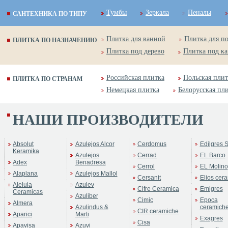
Тумбы
Зеркала
Пеналы
САНТЕХНИКА ПО ТИПУ
Плитка для ванной
Плитка для п
ПЛИТКА ПО НАЗНАЧЕНИЮ
Плитка под дерево
Плитка под к
Российская плитка
Польская плит
ПЛИТКА ПО СТРАНАМ
Немецкая плитка
Белорусская пл
НАШИ ПРОИЗВОДИТЕЛИ
Absolut
Azulejos Alcor
Cerdomus
Edilgres S
Keramika
Azulejos
Cerrad
EL Barco
Adex
Benadresa
Cerrol
EL Molino
Alaplana
Azulejos Mallol
Cersanit
Elios cer
Aleluia
Azulev
Cifre Ceramica
Emigres
Ceramicas
Azuliber
Cimic
Epoca
Almera
Azulindus &
ceramich
CIR ceramiche
Aparici
Marti
Exagres
Cisa
Apavisa
Azuvi