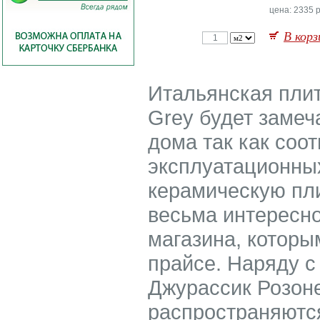
цена: 2335 р
В корз
Итальянская плит
Grey будет замеч
дома так как соо
эксплуатационных
керамическую пли
весьма интересно
магазина, которы
прайсе. Наряду с
Джурассик Розоне
распространяются