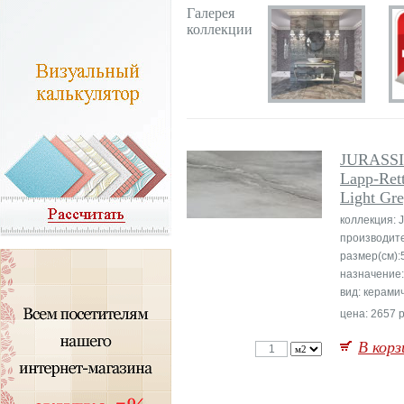
Галерея
коллекции
JURASS
Lapp-Rett
Light Gr
коллекция: 
производит
размер(см):
назначение:
вид: керами
цена: 2657 р
В корз