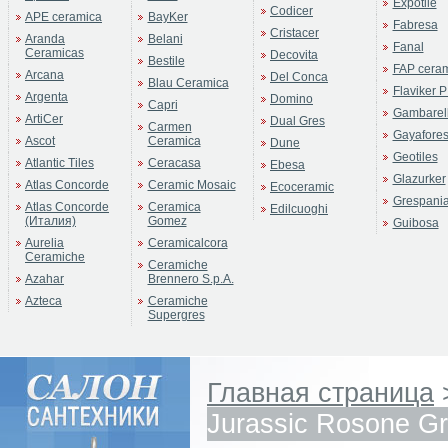
Expotile
Codicer
APE ceramica
BayKer
Fabresa
Cristacer
Aranda
Belani
Fanal
Ceramicas
Decovita
Bestile
FAP cera
Arcana
Del Conca
Blau Ceramica
Flaviker P
Argenta
Domino
Capri
Gambarell
ArtiCer
Dual Gres
Carmen
Gayafore
Ascot
Ceramica
Dune
Geotiles
Atlantic Tiles
Ceracasa
Ebesa
Glazurker
Atlas Concorde
Ceramic Mosaic
Ecoceramic
Grespani
Atlas Concorde
Ceramica
Edilcuoghi
(Италия)
Gomez
Guibosa
Aurelia
Ceramicalcora
Ceramiche
Ceramiche
Azahar
Brennero S.p.A.
Azteca
Ceramiche
Supergres
Главная страница
Jurassic Rosone G