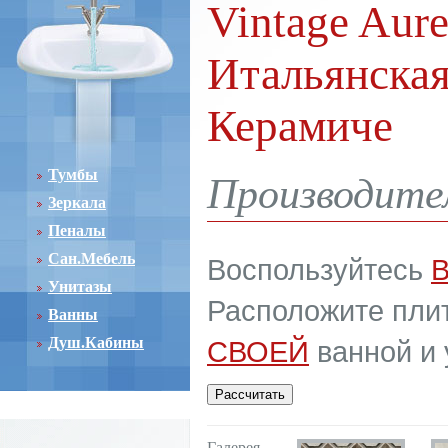
Vintage Aure
Итальянская
Керамиче
Тумбы
Производител
Зеркала
Пеналы
Сан.Мебель
Воспользуйтесь
Унитазы
Расположите плит
Ванны
Душ.Кабины
СВОЕЙ
ванной и 
Галерея