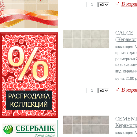
В корз
CALCE
(Керамог
коллекция: 
производит
размер(см):
назначение:
вид: керами
цена: 2180 р
В корз
CEMEN
Керамог
коллекция: 