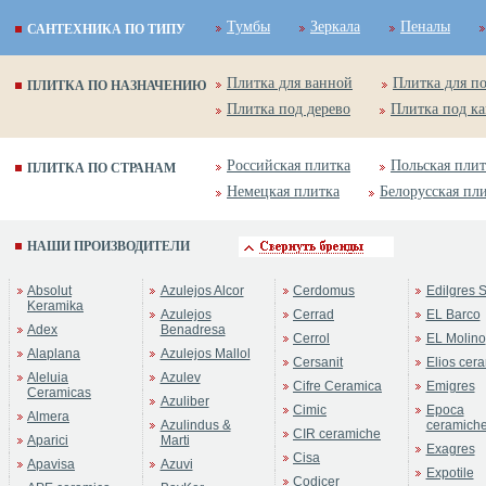
Тумбы
Зеркала
Пеналы
САНТЕХНИКА ПО ТИПУ
Плитка для ванной
Плитка для п
ПЛИТКА ПО НАЗНАЧЕНИЮ
Плитка под дерево
Плитка под к
Российская плитка
Польская плит
ПЛИТКА ПО СТРАНАМ
Немецкая плитка
Белорусская пл
НАШИ ПРОИЗВОДИТЕЛИ
Absolut
Azulejos Alcor
Cerdomus
Edilgres S
Keramika
Azulejos
Cerrad
EL Barco
Adex
Benadresa
Cerrol
EL Molino
Alaplana
Azulejos Mallol
Cersanit
Elios cer
Aleluia
Azulev
Cifre Ceramica
Emigres
Ceramicas
Azuliber
Cimic
Epoca
Almera
Azulindus &
ceramich
CIR ceramiche
Aparici
Marti
Exagres
Cisa
Apavisa
Azuvi
Expotile
Codicer