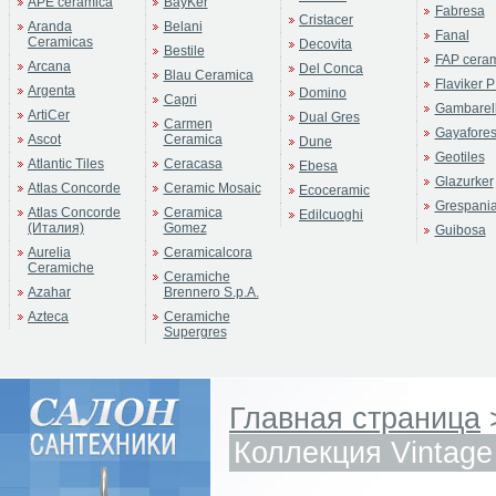
APE ceramica
BayKer
Fabresa
Cristacer
Aranda
Belani
Fanal
Ceramicas
Decovita
Bestile
FAP cera
Arcana
Del Conca
Blau Ceramica
Flaviker P
Argenta
Domino
Capri
Gambarell
ArtiCer
Dual Gres
Carmen
Gayafore
Ascot
Ceramica
Dune
Geotiles
Atlantic Tiles
Ceracasa
Ebesa
Glazurker
Atlas Concorde
Ceramic Mosaic
Ecoceramic
Grespani
Atlas Concorde
Ceramica
Edilcuoghi
(Италия)
Gomez
Guibosa
Aurelia
Ceramicalcora
Ceramiche
Ceramiche
Azahar
Brennero S.p.A.
Azteca
Ceramiche
Supergres
Главная страница
Коллекция Vintage