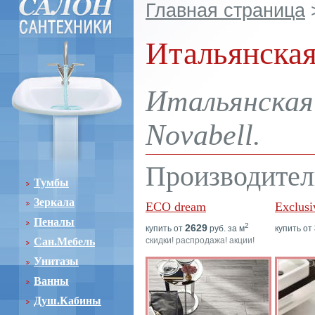
Главная страница
Итальянская
Итальянская 
Novabell.
Производител
Тумбы
Зеркала
ECO dream
Exclusi
Пеналы
2
2629
купить от
руб. за м
купить от
Сан.Мебель
скидки! распродажа! акции!
Унитазы
Ванны
Душ.Кабины