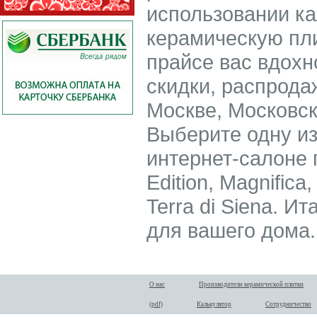
использовании ка
керамическую пли
прайсе вас вдохн
скидки, распрода
Москве, Московск
Выберите одну из
интернет-салоне п
Edition, Magnifica
Terra di Siena. И
для вашего дома.
О нас
Производители керамической плитки
(pdf)
Калькулятор
Сотрудничество