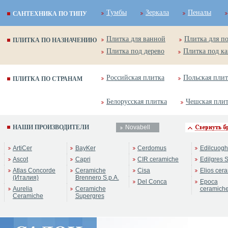
Тумбы
Зеркала
Пеналы
САНТЕХНИКА ПО ТИПУ
Плитка для ванной
Плитка для п
ПЛИТКА ПО НАЗНАЧЕНИЮ
Плитка под дерево
Плитка под к
Российская плитка
Польская плит
ПЛИТКА ПО СТРАНАМ
Белорусская плитка
Чешская пли
НАШИ ПРОИЗВОДИТЕЛИ
Novabell
ArtiCer
BayKer
Cerdomus
Edilcuogh
Ascot
Capri
CIR ceramiche
Edilgres S
Atlas Concorde
Ceramiche
Cisa
Elios cer
(Италия)
Brennero S.p.A.
Del Conca
Epoca
Aurelia
Ceramiche
ceramich
Ceramiche
Supergres