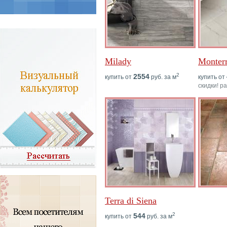
Milady
Monter
2
2554
купить от
руб. за м
купить от
скидки! р
Terra di Siena
2
544
купить от
руб. за м