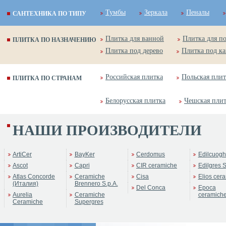
Тумбы
Зеркала
Пеналы
САНТЕХНИКА ПО ТИПУ
Плитка для ванной
Плитка для п
ПЛИТКА ПО НАЗНАЧЕНИЮ
Плитка под дерево
Плитка под к
Российская плитка
Польская плит
ПЛИТКА ПО СТРАНАМ
Белорусская плитка
Чешская пли
НАШИ ПРОИЗВОДИТЕЛИ
ArtiCer
BayKer
Cerdomus
Edilcuogh
Ascot
Capri
CIR ceramiche
Edilgres S
Atlas Concorde
Ceramiche
Cisa
Elios cer
(Италия)
Brennero S.p.A.
Del Conca
Epoca
Aurelia
Ceramiche
ceramich
Ceramiche
Supergres