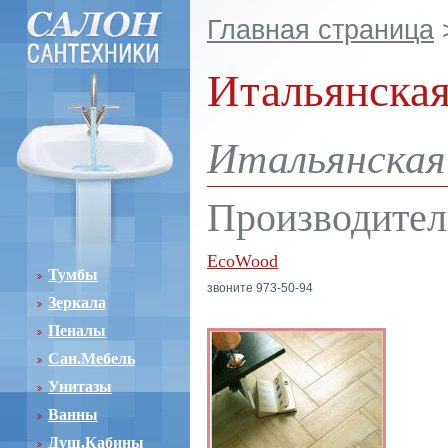
Главная страница
Итальянская
Итальянская 
Производител
EcoWood
Тумбы
звоните 973-50-94
Зеркала
Пеналы
Сан.Мебель
Унитазы
Ванны
Душ.Кабины