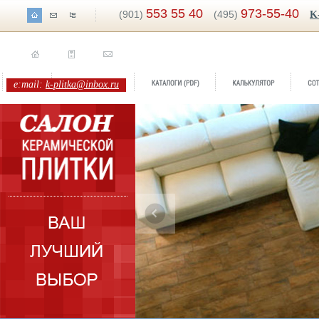
553 55 40
973-55-40
(901)
(495)
K
e:mail:
k-plitka@inbox.ru