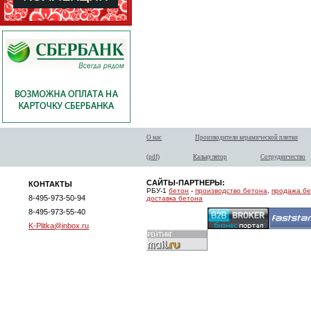
О нас
Производители керамической плитки
(pdf)
Калькулятор
Сотрудничество
САЙТЫ-ПАРТНЕРЫ:
КОНТАКТЫ
РБУ-1
бетон
-
производство бетона
,
продажа б
8-495-973-50-94
доставка бетона
8-495-973-55-40
K-Plitka@inbox.ru