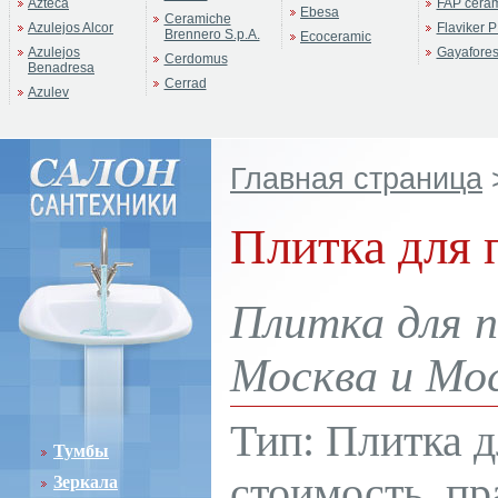
Azteca
FAP cera
Ebesa
Ceramiche
Azulejos Alcor
Flaviker P
Brennero S.p.A.
Ecoceramic
Azulejos
Gayafore
Cerdomus
Benadresa
Cerrad
Azulev
Главная страница
Плитка для 
Плитка для п
Москва и Мос
Тип: Плитка д
Тумбы
стоимость, пр
Зеркала