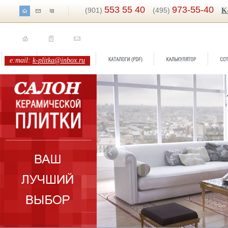
553 55 40
973-55-40
(901)
(495)
K
e:mail:
k-plitka@inbox.ru
Бренд:
Onix
Коллекция:
Halcon