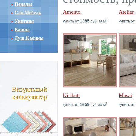
Пеналы
Amento
Atelier
Сан.Мебель
2
Унитазы
1385
купить от
руб. за м
купить от
Ванны
Душ.Кабины
Kiribati
Masai
2
1659
купить от
руб. за м
купить от