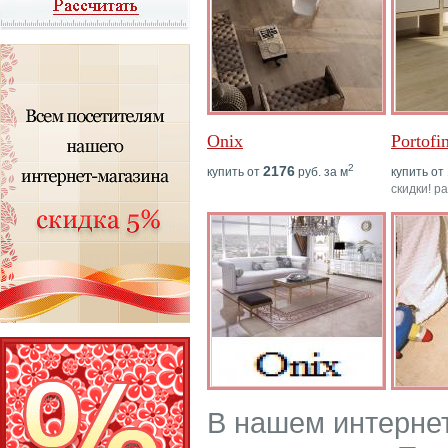
Onix
Portofi
2
2176
купить от
руб. за м
купить от
скидки! р
В нашем интерне