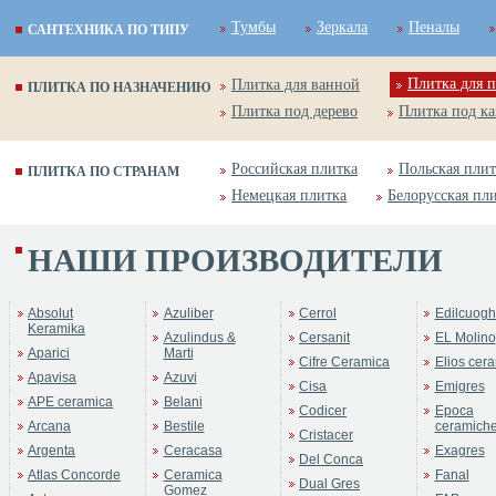
Тумбы
Зеркала
Пеналы
САНТЕХНИКА ПО ТИПУ
Плитка для п
Плитка для ванной
ПЛИТКА ПО НАЗНАЧЕНИЮ
Плитка под дерево
Плитка под к
Российская плитка
Польская плит
ПЛИТКА ПО СТРАНАМ
Немецкая плитка
Белорусская пл
НАШИ ПРОИЗВОДИТЕЛИ
Absolut
Azuliber
Cerrol
Edilcuogh
Keramika
Azulindus &
Cersanit
EL Molino
Aparici
Marti
Cifre Ceramica
Elios cer
Apavisa
Azuvi
Cisa
Emigres
APE ceramica
Belani
Codicer
Epoca
Arcana
Bestile
ceramich
Cristacer
Argenta
Ceracasa
Exagres
Del Conca
Atlas Concorde
Ceramica
Fanal
Dual Gres
Gomez