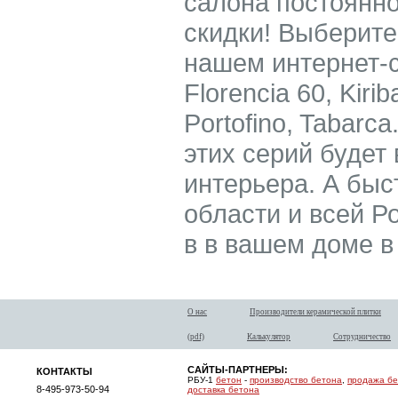
салона постоянно
скидки! Выберите
нашем интернет-са
Florencia 60, Kirib
Portofino, Tabarc
этих серий буде
интерьера. А быс
области и всей Р
в в вашем доме в
О нас
Производители керамической плитки
(pdf)
Калькулятор
Сотрудничество
САЙТЫ-ПАРТНЕРЫ:
КОНТАКТЫ
РБУ-1
бетон
-
производство бетона
,
продажа б
8-495-973-50-94
доставка бетона