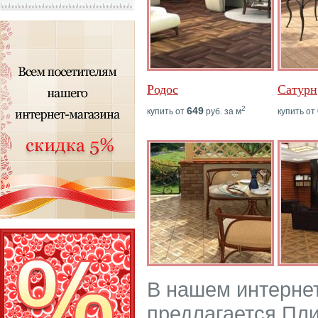
Родос
Сатурн
2
649
купить от
руб. за м
купить от
В нашем интерне
предлагается Пли