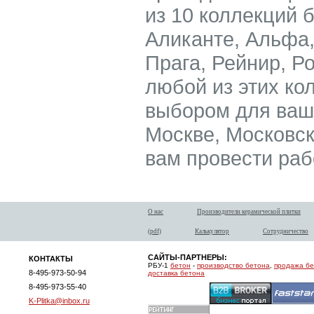
из 10 коллекций 
Аликанте, Альфа,
Прага, Рейнир, Ро
любой из этих ко
выбором для ваше
Москве, Московск
вам провести раб
О нас
Производители керамической плитки
(pdf)
Калькулятор
Сотрудничество
САЙТЫ-ПАРТНЕРЫ:
КОНТАКТЫ
РБУ-1
бетон
-
производство бетона
,
продажа б
8-495-973-50-94
доставка бетона
8-495-973-55-40
K-Plitka@inbox.ru