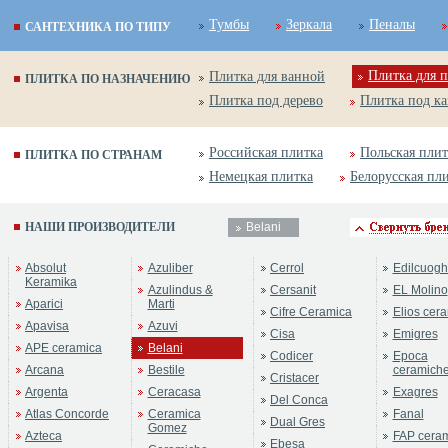
Тумбы
Зеркала
Пеналы
САНТЕХНИКА ПО ТИПУ
Плитка для п
Плитка для ванной
ПЛИТКА ПО НАЗНАЧЕНИЮ
Плитка под дерево
Плитка под к
Российская плитка
Польская плит
ПЛИТКА ПО СТРАНАМ
Немецкая плитка
Белорусская пл
НАШИ ПРОИЗВОДИТЕЛИ
Belani
Absolut
Azuliber
Cerrol
Edilcuogh
Keramika
Azulindus &
Cersanit
EL Molino
Aparici
Marti
Cifre Ceramica
Elios cer
Apavisa
Azuvi
Cisa
Emigres
APE ceramica
Belani
Codicer
Epoca
Arcana
Bestile
ceramich
Cristacer
Argenta
Ceracasa
Exagres
Del Conca
Atlas Concorde
Ceramica
Fanal
Dual Gres
Gomez
Azteca
FAP cera
Ebesa