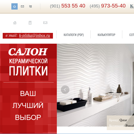
553 55 40
973-55-40
(901)
(495)
K
e:mail:
k-plitka@inbox.ru
ados
Бренд:
Qatar
orcelanosa
Коллекция:
Porcelanosa