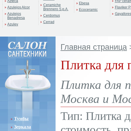
Azteca
FAP cera
Ebesa
Ceramiche
Azulejos Alcor
Flaviker P
Brennero S.p.A.
Ecoceramic
Azulejos
Gayafore
Cerdomus
Benadresa
Cerrad
Azulev
Главная страница
Плитка для 
Плитка для п
Москва и Мос
Тип: Плитка д
Тумбы
стоимость, пр
Зеркала