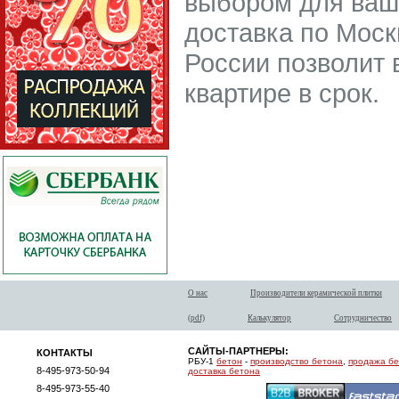
выбором для ваш
доставка по Моск
России позволит 
квартире в срок.
О нас
Производители керамической плитки
(pdf)
Калькулятор
Сотрудничество
САЙТЫ-ПАРТНЕРЫ:
КОНТАКТЫ
РБУ-1
бетон
-
производство бетона
,
продажа б
8-495-973-50-94
доставка бетона
8-495-973-55-40