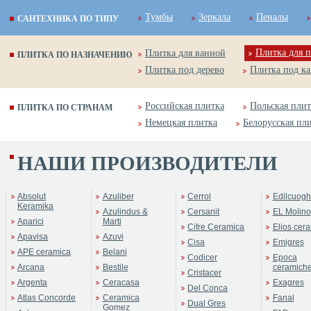
Тумбы
Зеркала
Пеналы
САНТЕХНИКА ПО ТИПУ
Плитка для п
Плитка для ванной
ПЛИТКА ПО НАЗНАЧЕНИЮ
Плитка под дерево
Плитка под к
Российская плитка
Польская плит
ПЛИТКА ПО СТРАНАМ
Немецкая плитка
Белорусская пл
НАШИ ПРОИЗВОДИТЕЛИ
Absolut
Azuliber
Cerrol
Edilcuogh
Keramika
Azulindus &
Cersanit
EL Molino
Aparici
Marti
Cifre Ceramica
Elios cer
Apavisa
Azuvi
Cisa
Emigres
APE ceramica
Belani
Codicer
Epoca
Arcana
Bestile
ceramich
Cristacer
Argenta
Ceracasa
Exagres
Del Conca
Atlas Concorde
Ceramica
Fanal
Dual Gres
Gomez