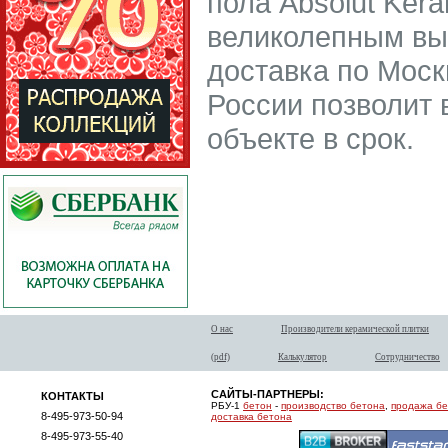
пола Absolut Ker
великолепным вы
доставка по Моск
России позволит 
объекте в срок.
О нас
Производители керамической плитки
(pdf)
Калькулятор
Сотрудничество
САЙТЫ-ПАРТНЕРЫ:
КОНТАКТЫ
РБУ-1
бетон
-
производство бетона
,
продажа б
8-495-973-50-94
доставка бетона
8-495-973-55-40