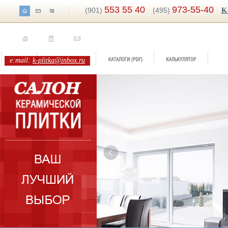
553 55 40
973-55-40
(901)
(495)
K
e:mail:
k-plitka@inbox.ru
amika