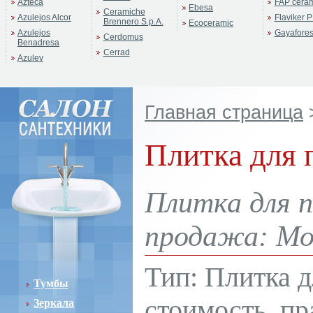
Azteca
FAP cera
Ebesa
Ceramiche
Azulejos Alcor
Flaviker P
Brennero S.p.A.
Ecoceramic
Azulejos
Gayafore
Cerdomus
Benadresa
Cerrad
Azulev
Главная страница
Плитка для 
Плитка для п
продажа: Мос
Тип: Плитка д
Тумбы
стоимость, пр
Зеркала