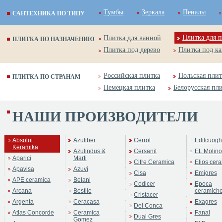
Тумбы
Зеркала
Пеналы
САНТЕХНИКА ПО ТИПУ
Плитка для п
Плитка для ванной
ПЛИТКА ПО НАЗНАЧЕНИЮ
Плитка под дерево
Плитка под к
Российская плитка
Польская плит
ПЛИТКА ПО СТРАНАМ
Немецкая плитка
Белорусская пл
НАШИ ПРОИЗВОДИТЕЛИ
ренд:
MONOCOLOR
оллекция:
Absolut Keramika
Absolut
Azuliber
Cerrol
Edilcuogh
Keramika
Azulindus &
Cersanit
EL Molino
Aparici
Marti
Cifre Ceramica
Elios cer
Apavisa
Azuvi
Cisa
Emigres
APE ceramica
Belani
Codicer
Epoca
Arcana
Bestile
ceramich
Cristacer
Argenta
Ceracasa
Exagres
Del Conca
Atlas Concorde
Ceramica
Fanal
Dual Gres
Gomez