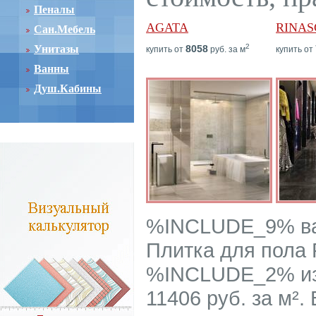
Пеналы
AGATA
RINAS
Сан.Мебель
2
Унитазы
8058
купить от
руб. за м
купить от
Ванны
Душ.Кабины
%INCLUDE_9% ва
Плитка для пола R
%INCLUDE_2% из 
11406 руб. за м²