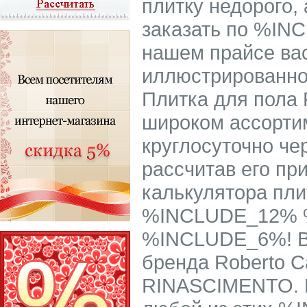
плитку недорого, 
заказать по %IN
нашем прайсе в
иллюстрированно
Плитка для пола R
широком ассорти
круглосуточно че
рассчитав его п
калькулятора пли
%INCLUDE_12% 
%INCLUDE_6%! В
бренда Roberto 
RINASCIMENTO. Пл