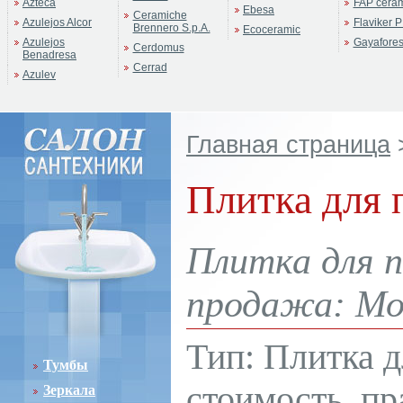
Azteca
FAP cera
Ebesa
Ceramiche
Azulejos Alcor
Flaviker P
Brennero S.p.A.
Ecoceramic
Azulejos
Gayafore
Cerdomus
Benadresa
Cerrad
Azulev
Главная страница
Плитка для п
Плитка для п
продажа: Мос
Тип: Плитка д
Тумбы
стоимость, пр
Зеркала