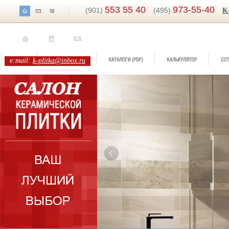
553 55 40
973-55-40
(901)
(495)
K
e:mail:
k-plitka@inbox.ru
ренд:
RINASCIMENTO
оллекция:
Roberto Cavalli