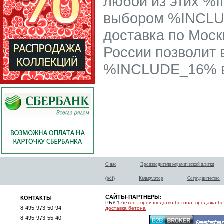
любой из этих %
выбором %INCL
доставка по Моск
России позволит 
%INCLUDE_16% в
О нас
Производители керамической плитки
(pdf)
Калькулятор
Сотрудничество
САЙТЫ-ПАРТНЕРЫ:
КОНТАКТЫ
РБУ-1
бетон
-
производство бетона
,
продажа б
8-495-973-50-94
доставка бетона
8-495-973-55-40