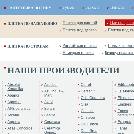
Тумбы
Зеркала
Пеналы
САНТЕХНИКА ПО ТИПУ
Плитка для п
Плитка для ванной
ПЛИТКА ПО НАЗНАЧЕНИЮ
Плитка под дерево
Плитка под к
Российская плитка
Польская плит
ПЛИТКА ПО СТРАНАМ
Немецкая плитка
Белорусская пл
НАШИ ПРОИЗВОДИТЕЛИ
ренд:
AGATA
оллекция:
Roberto Cavalli
Absolut
Azuliber
Cerrol
Edilcuogh
Keramika
Azulindus &
Cersanit
EL Molino
Aparici
Marti
Cifre Ceramica
Elios cer
Apavisa
Azuvi
Cisa
Emigres
APE ceramica
Belani
Codicer
Epoca
Arcana
Bestile
ceramich
Cristacer
Argenta
Ceracasa
Exagres
Del Conca
Atlas Concorde
Ceramica
Fanal
Dual Gres
Gomez