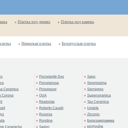
аика
Плитка под дерево
Плитка под камень
плитка
Немецкая плитка
Белорусская плитка
zu
Porcelanite Dos
Sapo
rca
Porcelanosa
Serenissima
sa Ceramica
Prissmacer
Sierragres
a Corona
QUA
Superceramica
ti
Realonda
Tau Ceramica
ell
Roberto Cavalli
Undefa
dyz
Rocersa
Zirconio
nda
Rondine
Березакерамика
me Ceramiche
Sadon
КЕРЛАЙФ