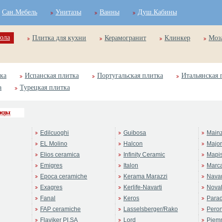
Сан.Мебель
Унитазы
Ванны
Душ.Кабины
ола
Плитка для кухни
Керамогранит
Клинкер
Моз
ка
Испанская плитка
Португальская плитка
Итальянская 
а
Турецкая плитка
Edilcuoghi
Guibosa
Main
EL Molino
Halcon
Majo
Elios ceramica
Infinity Ceramic
Mapi
Emigres
Italon
Marc
Epoca ceramiche
Kerama Marazzi
Navar
Exagres
Kerlife-Navarti
Novab
Fanal
Keros
Para
FAP ceramiche
Lasselsberger/Rako
Pero
Flaviker PI.SA
Lord
Piem