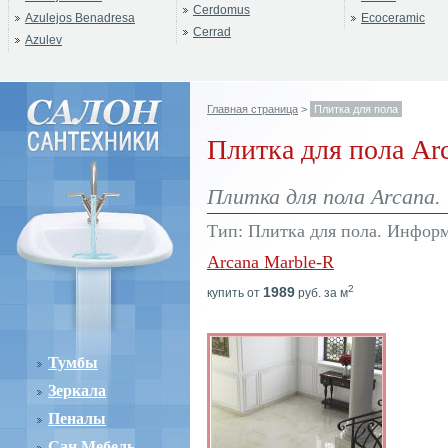
Cerdomus
Azulejos Benadresa
Ecoceramic
Cerrad
Azulev
Главная страница
>
Плитка для пола
Плитка для пола Ar
Плитка для пола Arcana.
Тип: Плитка для пола. Информ
Arcana Marble-R
2
1989
купить от
руб. за м
Тумбы
Зеркала
Пеналы
Сан.Мебель