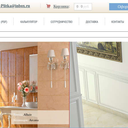
-Plitka@inbox.ru
Корзина
:
0
/
0
руб.
Оформ
:
Allure
кция:
Arcana