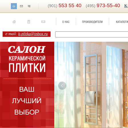
553 55 40
973-55-40
(901)
(495)
K
e:mail:
k-plitka@inbox.ru
rcana
Бренд
na
Колле