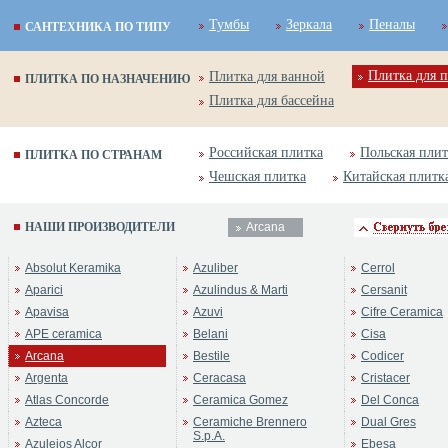
Тумбы
Зеркала
Пеналы
САНТЕХНИКА ПО ТИПУ
Плитка для п
Плитка для ванной
ПЛИТКА ПО НАЗНАЧЕНИЮ
Плитка для бассейна
Российская плитка
Польская плит
ПЛИТКА ПО СТРАНАМ
Чешская плитка
Китайская плитк
НАШИ ПРОИЗВОДИТЕЛИ
Arcana
Absolut Keramika
Azuliber
Cerrol
Aparici
Azulindus & Marti
Cersanit
Apavisa
Azuvi
Cifre Ceramica
APE ceramica
Belani
Cisa
Arcana
Bestile
Codicer
Argenta
Ceracasa
Cristacer
Atlas Concorde
Ceramica Gomez
Del Conca
Azteca
Ceramiche Brennero
Dual Gres
S.p.A.
Azulejos Alcor
Ebesa