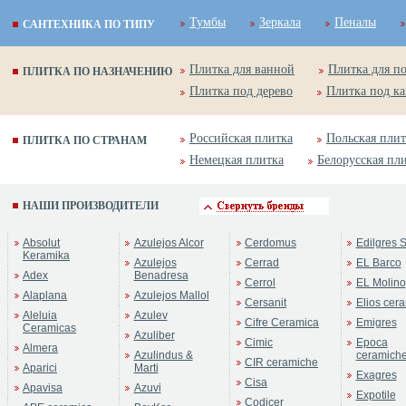
Тумбы
Зеркала
Пеналы
САНТЕХНИКА ПО ТИПУ
Плитка для ванной
Плитка для п
ПЛИТКА ПО НАЗНАЧЕНИЮ
Плитка под дерево
Плитка под к
Российская плитка
Польская плит
ПЛИТКА ПО СТРАНАМ
Немецкая плитка
Белорусская пл
НАШИ ПРОИЗВОДИТЕЛИ
Absolut
Azulejos Alcor
Cerdomus
Edilgres S
Keramika
Azulejos
Cerrad
EL Barco
Adex
Benadresa
Cerrol
EL Molino
Alaplana
Azulejos Mallol
Cersanit
Elios cer
Aleluia
Azulev
Cifre Ceramica
Emigres
Ceramicas
Azuliber
Cimic
Epoca
Almera
Azulindus &
ceramich
CIR ceramiche
Aparici
Marti
Exagres
Cisa
Apavisa
Azuvi
Expotile
Codicer