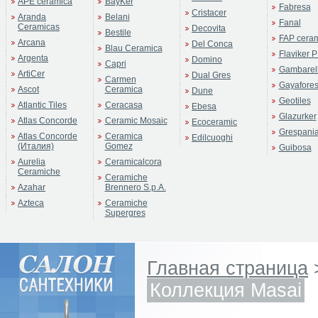
APE ceramica
BayKer
Fabresa
Cristacer
Aranda
Belani
Fanal
Ceramicas
Decovita
Bestile
FAP cera
Arcana
Del Conca
Blau Ceramica
Flaviker P
Argenta
Domino
Capri
Gambarell
ArtiCer
Dual Gres
Carmen
Gayafore
Ascot
Ceramica
Dune
Geotiles
Atlantic Tiles
Ceracasa
Ebesa
Glazurker
Atlas Concorde
Ceramic Mosaic
Ecoceramic
Grespani
Atlas Concorde
Ceramica
Edilcuoghi
(Италия)
Gomez
Guibosa
Aurelia
Ceramicalcora
Ceramiche
Ceramiche
Azahar
Brennero S.p.A.
Azteca
Ceramiche
Supergres
Главная страница
Коллекция Masai