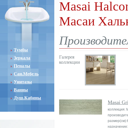
Masai Halcon
Масаи Халь
Производите
Тумбы
Галерея
Зеркала
коллекции
Пеналы
Сан.Мебель
Унитазы
Ванны
Душ.Кабины
Masai Gri
коллекция: 
производит
размер(см):
назначение