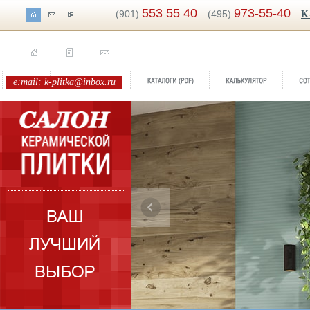
553 55 40
973-55-40
(901)
(495)
K
e:mail:
k-plitka@inbox.ru
Бренд:
ONYX
Коллекция:
Azteca