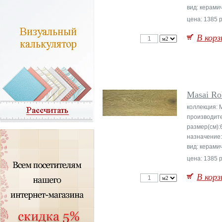
вид: керами
цена: 1385 р
В корз
Masai Ro
коллекция: 
производит
размер(см):
назначение
вид: керами
цена: 1385 р
В корз