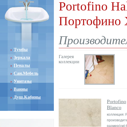
Portofino Ha
Портофино 
Производите
Тумбы
Галерея
Зеркала
коллекции
Пеналы
Сан.Мебель
Унитазы
Ванны
Душ.Кабины
Portofino
Blanco
коллекция: P
производит
размер(см):