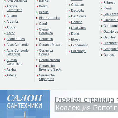
APE ceramica
BayKer
Fabresa
Cristacer
Aranda
Belani
Fanal
Ceramicas
Decovita
Bestile
FAP cera
Arcana
Del Conca
Blau Ceramica
Flaviker P
Argenta
Domino
Capri
Gambarell
ArtiCer
Dual Gres
Carmen
Gayafore
Ascot
Ceramica
Dune
Geotiles
Atlantic Tiles
Ceracasa
Ebesa
Glazurker
Atlas Concorde
Ceramic Mosaic
Ecoceramic
Grespani
Atlas Concorde
Ceramica
Edilcuoghi
(Италия)
Gomez
Guibosa
Aurelia
Ceramicalcora
Ceramiche
Ceramiche
Azahar
Brennero S.p.A.
Azteca
Ceramiche
Supergres
Главная страница
Коллекция Portofi