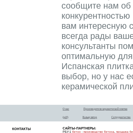
сообщите нам об
конкурентностью
вам интересную с
всегда рады ваш
консультанты пом
оптимальную для 
Испанская плитка
выбор, но у нас е
керамической пли
О нас
Производители керамической плитки
(pdf)
Калькулятор
Сотрудничество
САЙТЫ-ПАРТНЕРЫ:
КОНТАКТЫ
РБУ-1
бетон
-
производство бетона
,
продажа б