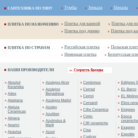
Тумбы
Зеркала
Пеналы
САНТЕХНИКА ПО ТИПУ
Плитка для ванной
Плитка для п
ПЛИТКА ПО НАЗНАЧЕНИЮ
Плитка под дерево
Плитка под к
Российская плитка
Польская плит
ПЛИТКА ПО СТРАНАМ
Немецкая плитка
Белорусская пл
НАШИ ПРОИЗВОДИТЕЛИ
Absolut
Azulejos Alcor
Cerdomus
Edilgres S
Keramika
Azulejos
Cerrad
EL Barco
Adex
Benadresa
Cerrol
EL Molino
Alaplana
Azulejos Mallol
Cersanit
Elios cer
Aleluia
Azulev
Cifre Ceramica
Emigres
Ceramicas
Azuliber
Cimic
Epoca
Almera
Azulindus &
ceramich
CIR ceramiche
Aparici
Marti
Exagres
Cisa
Apavisa
Azuvi
Expotile
Codicer