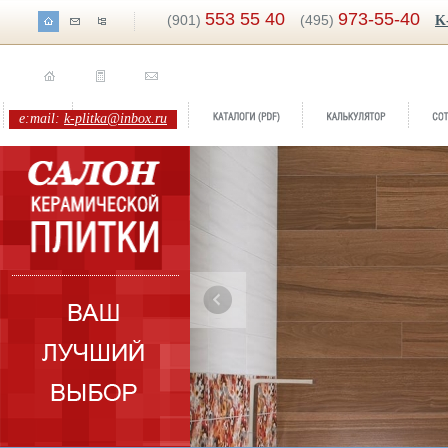
553 55 40
973-55-40
(901)
(495)
K
e:mail:
k-plitka@inbox.ru
Бренд:
Air
Коллекция:
Lasselsberger/Rako