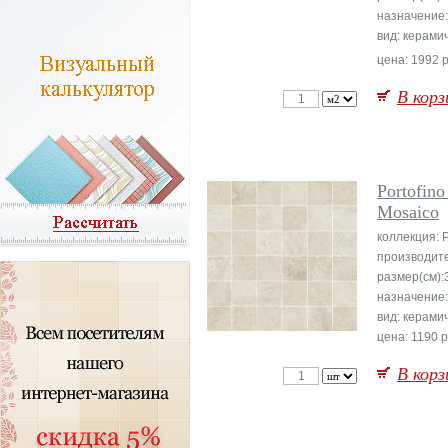
назначение
вид: керами
цена: 1992 р
В корз
Portofin
Mosaico
коллекция: P
производит
размер(см):
назначение
вид: керами
цена: 1190 р
В корз