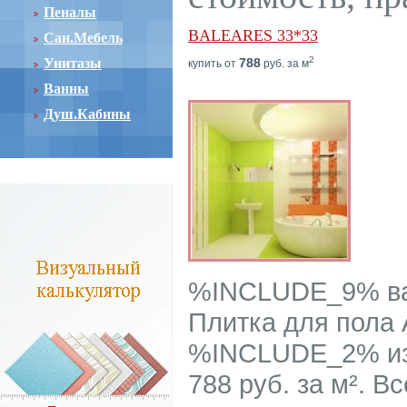
Пеналы
BALEARES 33*33
Сан.Мебель
2
Унитазы
788
купить от
руб. за м
Ванны
Душ.Кабины
%INCLUDE_9% ва
Плитка для пола A
%INCLUDE_2% из 
788 руб. за м². 