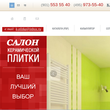
553 55 40
973-55-40
(901)
(495)
K
e:mail:
k-plitka@inbox.ru