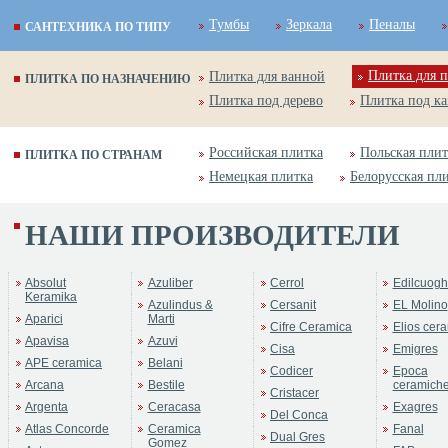
Тумбы
Зеркала
Пеналы
САНТЕХНИКА ПО ТИПУ
Плитка для п
Плитка для ванной
ПЛИТКА ПО НАЗНАЧЕНИЮ
Плитка под дерево
Плитка под к
Российская плитка
Польская плит
ПЛИТКА ПО СТРАНАМ
Немецкая плитка
Белорусская пл
НАШИ ПРОИЗВОДИТЕЛИ
Absolut
Azuliber
Cerrol
Edilcuogh
Keramika
Azulindus &
Cersanit
EL Molino
Aparici
Marti
Cifre Ceramica
Elios cer
Apavisa
Azuvi
Cisa
Emigres
APE ceramica
Belani
Codicer
Epoca
Arcana
Bestile
ceramich
Cristacer
Argenta
Ceracasa
Exagres
Del Conca
Atlas Concorde
Ceramica
Fanal
Dual Gres
Gomez