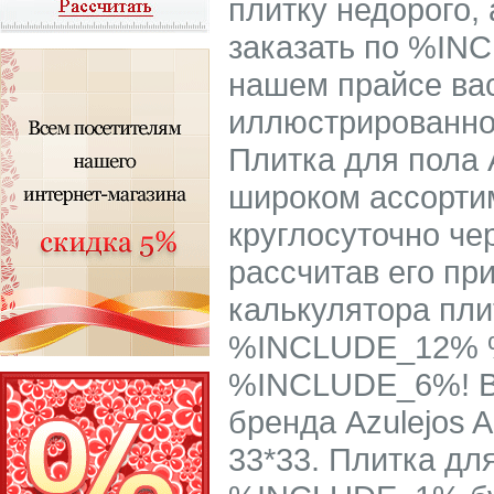
плитку недорого, 
заказать по %IN
нашем прайсе в
иллюстрированно
Плитка для пола A
широком ассорти
круглосуточно че
рассчитав его п
калькулятора пли
%INCLUDE_12% 
%INCLUDE_6%! В
бренда Azulejos
33*33. Плитка для