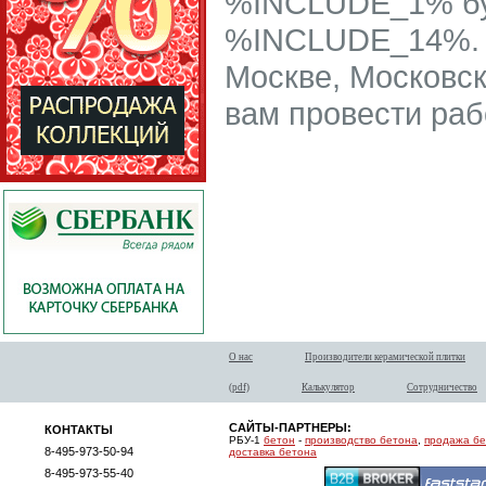
%INCLUDE_1% бу
%INCLUDE_14%. 
Москве, Московск
вам провести ра
О нас
Производители керамической плитки
(pdf)
Калькулятор
Сотрудничество
САЙТЫ-ПАРТНЕРЫ:
КОНТАКТЫ
РБУ-1
бетон
-
производство бетона
,
продажа б
8-495-973-50-94
доставка бетона
8-495-973-55-40