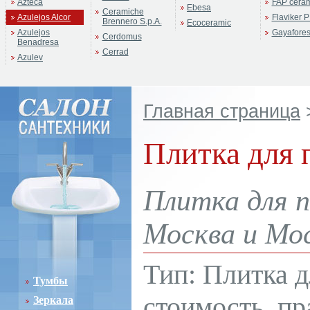
Azteca
FAP cera
Ebesa
Ceramiche
Azulejos Alcor
Flaviker P
Brennero S.p.A.
Ecoceramic
Azulejos
Gayafore
Cerdomus
Benadresa
Cerrad
Azulev
Главная страница
Плитка для 
Плитка для п
Москва и Мос
Тип: Плитка д
Тумбы
стоимость, пр
Зеркала