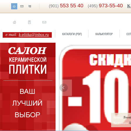
553 55 40
973-55-40
(901)
(495)
K
e:mail:
k-plitka@inbox.ru
ренд:
Absolut
Бренд:
Frost
оллекция:
Lasselsberger/Rako
Коллекция:
L