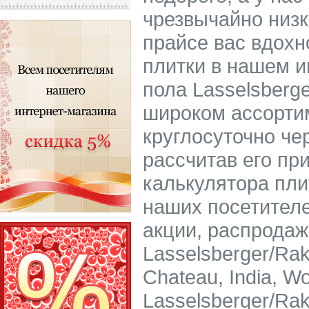
чрезвычайно низ
прайсе вас вдохн
плитки в нашем и
пола Lasselsberg
широком ассорти
круглосуточно че
рассчитав его пр
калькулятора пли
наших посетителе
акции, распродаж
Lasselsberger/Ra
Chateau, India, W
Lasselsberger/Ra