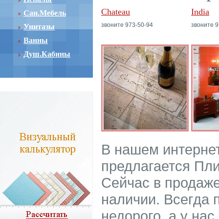
Chateau
India
Сан.Мебель
звоните 973-50-94
звоните 9
Унитазы
Ванны
Душ.Кабины
В нашем интерне
предлагается Пли
Сейчас в продаже
наличии. Всегда 
недорого, а у нас