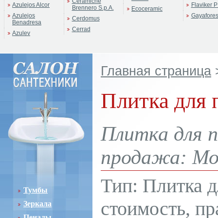
Ceramiche
Azulejos Alcor
Flaviker P
Brennero S.p.A.
Ecoceramic
Azulejos
Gayafore
Cerdomus
Benadresa
Cerrad
Azulev
Главная страница
Плитка для 
Плитка для п
продажа: Мос
Тип: Плитка д
Тумбы
стоимость, пр
Зеркала
Пеналы