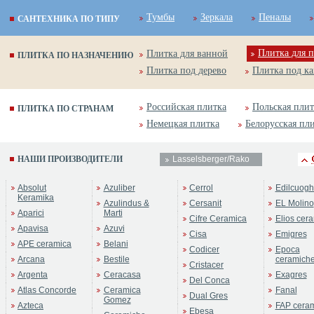
Тумбы
Зеркала
Пеналы
САНТЕХНИКА ПО ТИПУ
Плитка для п
Плитка для ванной
ПЛИТКА ПО НАЗНАЧЕНИЮ
Плитка под дерево
Плитка под к
Российская плитка
Польская плит
ПЛИТКА ПО СТРАНАМ
Немецкая плитка
Белорусская пл
НАШИ ПРОИЗВОДИТЕЛИ
Lasselsberger/Rako
Absolut
Azuliber
Cerrol
Edilcuogh
Keramika
Azulindus &
Cersanit
EL Molino
Aparici
Marti
Cifre Ceramica
Elios cer
Apavisa
Azuvi
Cisa
Emigres
APE ceramica
Belani
Codicer
Epoca
Arcana
Bestile
ceramich
Cristacer
Argenta
Ceracasa
Exagres
Del Conca
Atlas Concorde
Ceramica
Fanal
Dual Gres
Gomez
Azteca
FAP cera
Ebesa