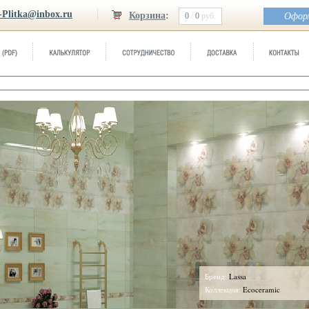
-Plitka@inbox.ru
Корзина
:
0
/
0
руб.
Оформ
Бренд:
Lassa
Коллекция:
Ecoceramic