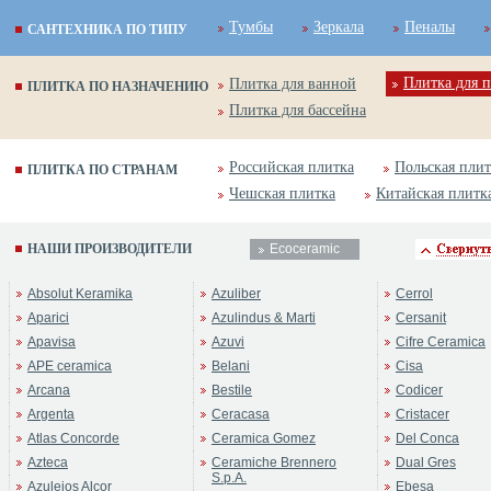
Тумбы
Зеркала
Пеналы
САНТЕХНИКА ПО ТИПУ
Плитка для п
Плитка для ванной
ПЛИТКА ПО НАЗНАЧЕНИЮ
Плитка для бассейна
Российская плитка
Польская плит
ПЛИТКА ПО СТРАНАМ
Чешская плитка
Китайская плитк
НАШИ ПРОИЗВОДИТЕЛИ
Ecoceramic
Absolut Keramika
Azuliber
Cerrol
Aparici
Azulindus & Marti
Cersanit
Apavisa
Azuvi
Cifre Ceramica
APE ceramica
Belani
Cisa
Arcana
Bestile
Codicer
Argenta
Ceracasa
Cristacer
Atlas Concorde
Ceramica Gomez
Del Conca
Azteca
Ceramiche Brennero
Dual Gres
S.p.A.
Azulejos Alcor
Ebesa