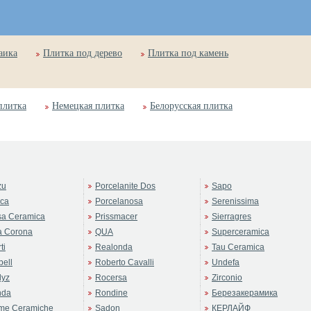
аика
Плитка под дерево
Плитка под камень
плитка
Немецкая плитка
Белорусская плитка
zu
Porcelanite Dos
Sapo
rca
Porcelanosa
Serenissima
sa Ceramica
Prissmacer
Sierragres
a Corona
QUA
Superceramica
ti
Realonda
Tau Ceramica
ell
Roberto Cavalli
Undefa
dyz
Rocersa
Zirconio
nda
Rondine
Березакерамика
me Ceramiche
Sadon
КЕРЛАЙФ