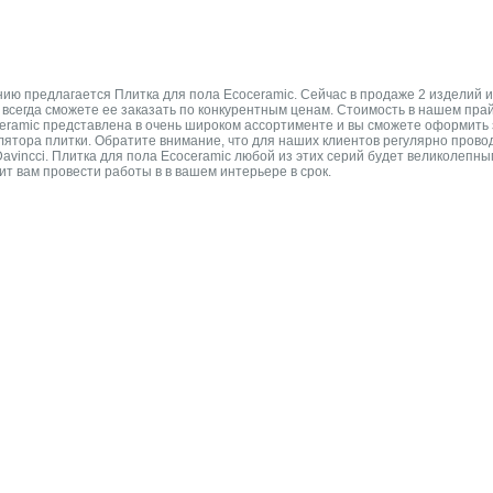
 предлагается Плитка для пола Ecoceramic. Сейчас в продаже 2 изделий из 1
ы всегда сможете ее заказать по конкурентным ценам. Стоимость в нашем пра
eramic представлена в очень широком ассортименте и вы сможете оформить з
ятора плитки. Обратите внимание, что для наших клиентов регулярно провод
avincci. Плитка для пола Ecoceramic любой из этих серий будет великолепн
ит вам провести работы в в вашем интерьере в срок.