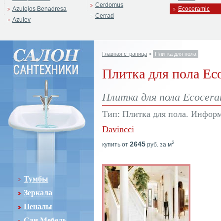
Cerdomus
Azulejos Benadresa
Ecoceramic
Cerrad
Azulev
Главная страница
>
Плитка для пола
Плитка для пола Ec
Плитка для пола Ecocera
Тип: Плитка для пола. Информ
Davincci
2
2645
купить от
руб. за м
Тумбы
Зеркала
Пеналы
Сан.Мебель