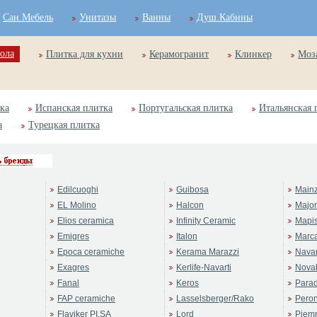
Сан.Мебель
Унитазы
Ванны
Душ.Кабины
ола
Плитка для кухни
Керамогранит
Клинкер
Моз
ка
Испанская плитка
Португальская плитка
Итальянская 
а
Турецкая плитка
Edilcuoghi
Guibosa
Main
EL Molino
Halcon
Majo
Elios ceramica
Infinity Ceramic
Mapi
Emigres
Italon
Marc
Epoca ceramiche
Kerama Marazzi
Navar
Exagres
Kerlife-Navarti
Novab
Fanal
Keros
Para
FAP ceramiche
Lasselsberger/Rako
Pero
Flaviker PI.SA
Lord
Piem