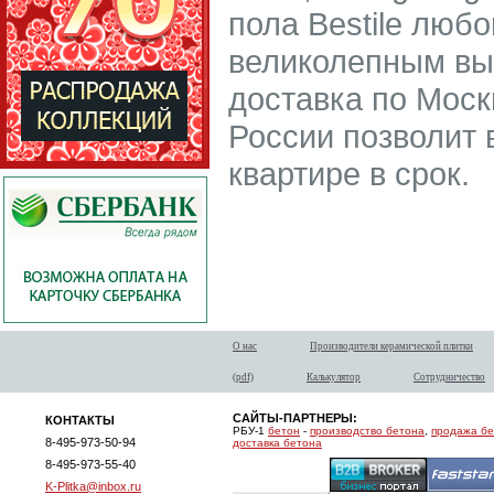
пола Bestile любо
великолепным вы
доставка по Моск
России позволит 
квартире в срок.
О нас
Производители керамической плитки
(pdf)
Калькулятор
Сотрудничество
САЙТЫ-ПАРТНЕРЫ:
КОНТАКТЫ
РБУ-1
бетон
-
производство бетона
,
продажа б
8-495-973-50-94
доставка бетона
8-495-973-55-40
K-Plitka@inbox.ru