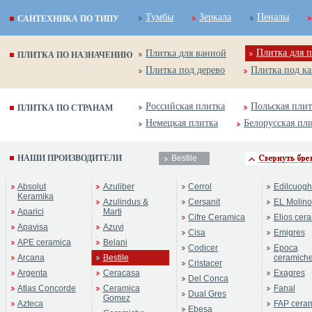
Тумбы
Зеркала
Пеналы
САНТЕХНИКА ПО ТИПУ
Плитка для п
Плитка для ванной
ПЛИТКА ПО НАЗНАЧЕНИЮ
Плитка под дерево
Плитка под к
Российская плитка
Польская плит
ПЛИТКА ПО СТРАНАМ
Немецкая плитка
Белорусская пл
НАШИ ПРОИЗВОДИТЕЛИ
Bestile
нд:
Vintag Perla -10%
Absolut
Azuliber
Cerrol
Edilcuogh
лекция:
Bestile
Keramika
Azulindus &
Cersanit
EL Molino
Aparici
Marti
Cifre Ceramica
Elios cer
Apavisa
Azuvi
Cisa
Emigres
APE ceramica
Belani
Codicer
Epoca
Arcana
Bestile
ceramich
Cristacer
Argenta
Ceracasa
Exagres
Del Conca
Atlas Concorde
Ceramica
Fanal
Dual Gres
Gomez
Azteca
FAP cera
Ebesa