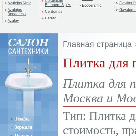
Ceramiche
Azulejos Alcor
Flaviker P
Brennero S.p.A.
Ecoceramic
Azulejos
Gayafore
Cerdomus
Benadresa
Cerrad
Azulev
Главная страница
Плитка для п
Плитка для п
Москва и Мос
Тип: Плитка д
Тумбы
стоимость, пр
Зеркала
Пеналы