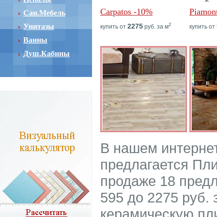
Carpatos -10%
Piamon
Сан.Мебель
2
Унитазы
2275
купить от
руб. за м
купить от
Ванны
Душ.Кабины
В нашем интерне
предлагается Плит
продаже 18 предл
595 до 2275 руб. 
керамическую пли