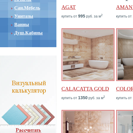
AGAT
AMAN
Сан.Мебель
2
Унитазы
995
купить от
руб. за м
купить от
Ванны
Душ.Кабины
CALACATTA GOLD
COLO
2
1350
купить от
руб. за м
купить от