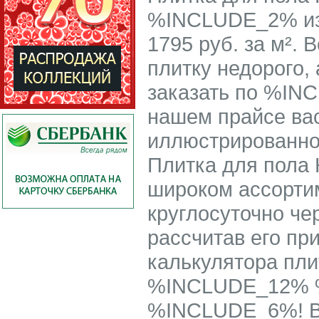
%INCLUDE_2% из 
1795 руб. за м².
плитку недорого, 
заказать по %IN
нашем прайсе в
иллюстрированно
Плитка для пола
широком ассорти
круглосуточно че
рассчитав его п
калькулятора пли
%INCLUDE_12% 
%INCLUDE_6%! В