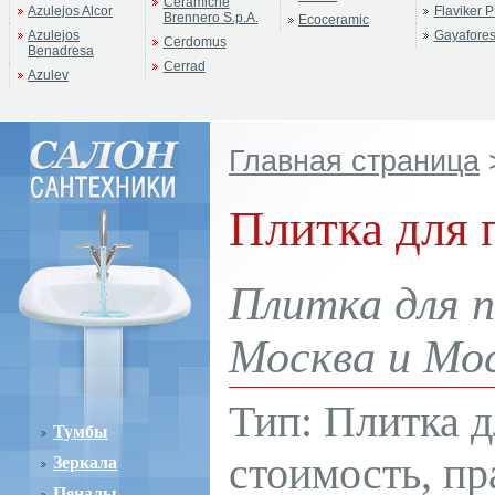
Ceramiche
Azulejos Alcor
Flaviker P
Brennero S.p.A.
Ecoceramic
Azulejos
Gayafore
Cerdomus
Benadresa
Cerrad
Azulev
Главная страница
Плитка для
Плитка для 
Москва и Мос
Тип: Плитка д
Тумбы
стоимость, пр
Зеркала
Пеналы