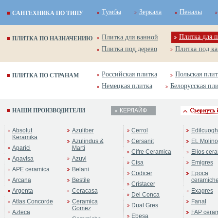
Тумбы
Зеркала
Пеналы
САНТЕХНИКА ПО ТИПУ
Плитка для п
Плитка для ванной
ПЛИТКА ПО НАЗНАЧЕНИЮ
Плитка под дерево
Плитка под к
Российская плитка
Польская плит
ПЛИТКА ПО СТРАНАМ
Немецкая плитка
Белорусская пл
НАШИ ПРОИЗВОДИТЕЛИ
КЕРЛАЙФ
Absolut
Azuliber
Cerrol
Edilcuogh
Keramika
Azulindus &
Cersanit
EL Molino
Aparici
Marti
Cifre Ceramica
Elios cer
Apavisa
Azuvi
Cisa
Emigres
APE ceramica
Belani
Codicer
Epoca
Arcana
Bestile
ceramich
Cristacer
Argenta
Ceracasa
Exagres
Del Conca
Atlas Concorde
Ceramica
Fanal
Dual Gres
Gomez
Azteca
FAP cera
Ebesa