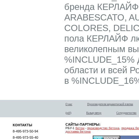
бренда КЕРЛАЙФ
ARABESCATO, AU
COLORES, DELIC
пола КЕРЛАЙФ л
великолепным в
%INCLUDE_15% до
области и всей Р
в %INCLUDE_16% 
О нас
Производители керамической плитки
(pdf)
Калькулятор
Сотрудничество
САЙТЫ-ПАРТНЕРЫ:
КОНТАКТЫ
РБУ-1
бетон
-
производство бетона
,
продажа б
8-495-973-50-94
доставка бетона
8-495-973-55-40