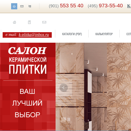
553 55 40
973-55-40
(901)
(495)
K
e:mail:
k-plitka@inbox.ru