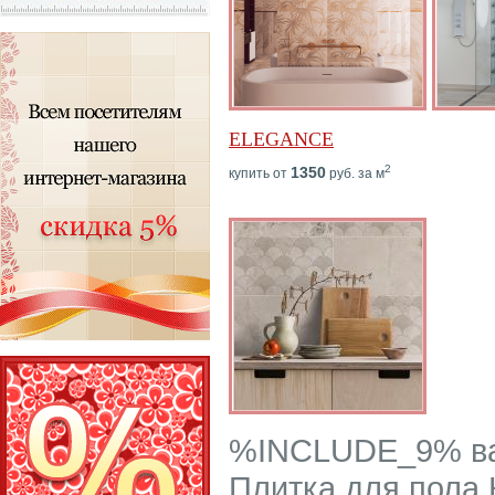
ELEGANCE
2
1350
купить от
руб. за м
%INCLUDE_9% ва
Плитка для пола