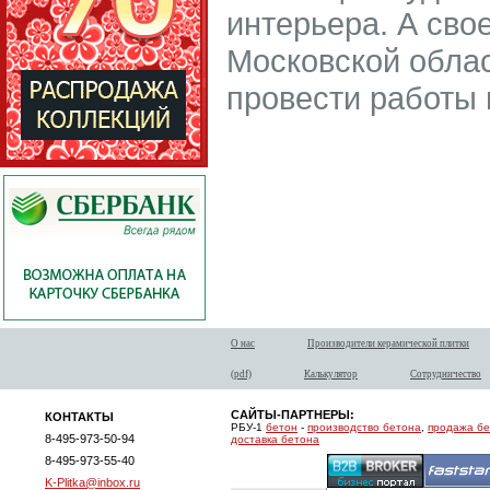
интерьера. А сво
Московской облас
провести работы 
О нас
Производители керамической плитки
(pdf)
Калькулятор
Сотрудничество
САЙТЫ-ПАРТНЕРЫ:
КОНТАКТЫ
РБУ-1
бетон
-
производство бетона
,
продажа б
8-495-973-50-94
доставка бетона
8-495-973-55-40
K-Plitka@inbox.ru