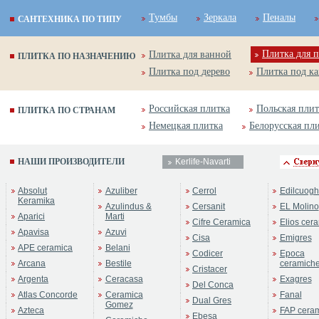
Тумбы
Зеркала
Пеналы
САНТЕХНИКА ПО ТИПУ
Плитка для п
Плитка для ванной
ПЛИТКА ПО НАЗНАЧЕНИЮ
Плитка под дерево
Плитка под к
Российская плитка
Польская плит
ПЛИТКА ПО СТРАНАМ
Немецкая плитка
Белорусская пл
НАШИ ПРОИЗВОДИТЕЛИ
Kerlife-Navarti
Absolut
Azuliber
Cerrol
Edilcuogh
Keramika
Azulindus &
Cersanit
EL Molino
Aparici
Marti
Cifre Ceramica
Elios cer
Apavisa
Azuvi
Cisa
Emigres
APE ceramica
Belani
Codicer
Epoca
Arcana
Bestile
ceramich
Cristacer
Argenta
Ceracasa
Exagres
Del Conca
Atlas Concorde
Ceramica
Fanal
Dual Gres
Gomez
Azteca
FAP cera
Ebesa