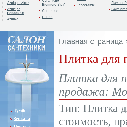
Ceramiche
Azulejos Alcor
Flaviker P
Brennero S.p.A.
Ecoceramic
Azulejos
Gayafore
Cerdomus
Benadresa
Cerrad
Azulev
Главная страница
Плитка для п
Плитка для по
продажа: Мос
Тип: Плитка д
Тумбы
стоимость, пр
Зеркала
Пеналы