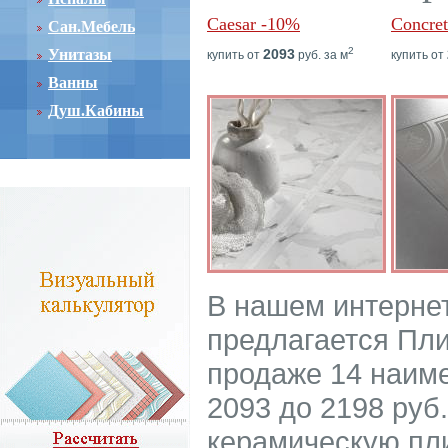
Caesar -10%
Concre
Сан.Мебель
2
Унитазы
2093
купить от
руб. за м
купить от
Ванны
Душ.Кабины
В нашем интерне
предлагается Плит
продаже 14 наиме
2093 до 2198 руб.
керамическую пли