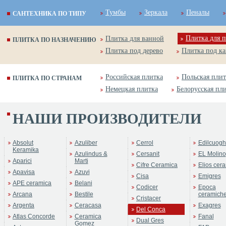
Тумбы
Зеркала
Пеналы
САНТЕХНИКА ПО ТИПУ
Плитка для п
Плитка для ванной
ПЛИТКА ПО НАЗНАЧЕНИЮ
Плитка под дерево
Плитка под к
Российская плитка
Польская плит
ПЛИТКА ПО СТРАНАМ
Немецкая плитка
Белорусская пл
НАШИ ПРОИЗВОДИТЕЛИ
Absolut
Azuliber
Cerrol
Edilcuogh
Keramika
Azulindus &
Cersanit
EL Molino
Aparici
Marti
Cifre Ceramica
Elios cer
Apavisa
Azuvi
Cisa
Emigres
APE ceramica
Belani
Codicer
Epoca
Arcana
Bestile
ceramich
Cristacer
Argenta
Ceracasa
Exagres
Del Conca
Atlas Concorde
Ceramica
Fanal
Dual Gres
Gomez