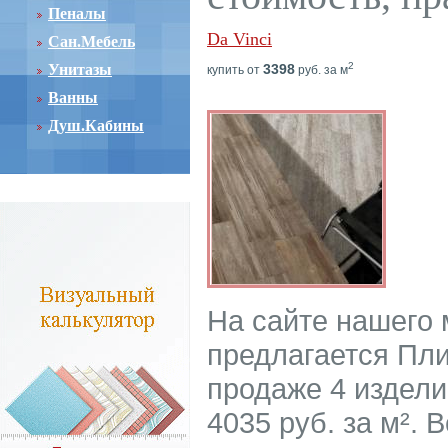
Пеналы
Da Vinci
Сан.Мебель
2
Унитазы
3398
купить от
руб. за м
Ванны
Душ.Кабины
На сайте нашего
предлагается Пли
продаже 4 издели
4035 руб. за м².