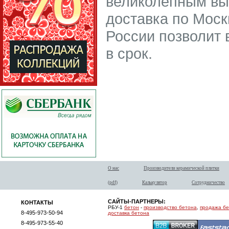
великолепным вы
доставка по Моск
России позволит 
в срок.
О нас
Производители керамической плитки
(pdf)
Калькулятор
Сотрудничество
САЙТЫ-ПАРТНЕРЫ:
КОНТАКТЫ
РБУ-1
бетон
-
производство бетона
,
продажа б
8-495-973-50-94
доставка бетона
8-495-973-55-40