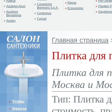
Azteca
FAP cera
Ebesa
Ceramiche
Azulejos Alcor
Flaviker P
Brennero S.p.A.
Ecoceramic
Azulejos
Gayafore
Cerdomus
Benadresa
Cerrad
Azulev
Главная страница
Плитка для 
Плитка для п
Москва и Мос
Тип: Плитка д
Тумбы
стоимость, пр
Зеркала