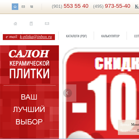
553 55 40
973-55-40
(901)
(495)
K
e:mail:
k-plitka@inbox.ru
ренд:
Da Vinci
Бренд:
Mont
оллекция:
Del Conca
Коллекция: