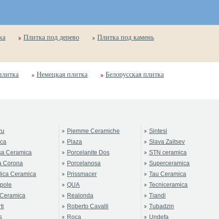
ка
Плитка под дерево
Плитка под камень
плитка
Немецкая плитка
Белорусская плитка
zu
Piemme Ceramiche
Sintesi
rca
Plaza
Slava Zaitsev
sa Ceramica
Porcelanite Dos
STN ceramica
a Corona
Porcelanosa
Superceramica
ica Ceramica
Prissmacer
Tau Ceramica
pole
QUA
Tecniceramica
Ceramica
Realonda
Tiandi
ti
Roberto Cavalli
Tubadzin
s
Roca
Undefa