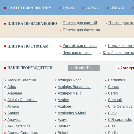
Тумбы
Зеркала
Пеналы
САНТЕХНИКА ПО ТИПУ
Плитка для ванной
Плитка для п
ПЛИТКА ПО НАЗНАЧЕНИЮ
Плитка для бассейна
Российская плитка
Польская плит
ПЛИТКА ПО СТРАНАМ
Чешская плитка
Китайская плитк
НАШИ ПРОИЗВОДИТЕЛИ
Atlantic Tiles
Absolut Keramika
Azulejos Alcor
Cerdomus
Adex
Azulejos Benadresa
Cerrad
Alaplana
Azulejos Mallol
Cerrol
Aleluia Ceramicas
Azulev
Cersanit
Almera
Azuliber
Cifre Ceramica
Aparici
Azulindus & Marti
Cimic
Apavisa
Azuvi
CIR ceramiche
APE ceramica
BayKer
Cisa
Aranda Ceramicas
Belani
Codicer