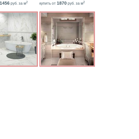
2
2
1456
1870
руб. за м
купить от
руб. за м