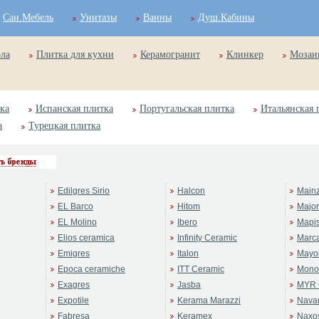
Сан.Мебель
Унитазы
Ванны
Душ.Кабины
ола
Плитка для кухни
Керамогранит
Клинкер
Мозаи
ка
Испанская плитка
Португальская плитка
Итальянская 
а
Турецкая плитка
Edilgres Sirio
Halcon
Main
EL Barco
Hitom
Majo
EL Molino
Ibero
Mapi
Elios ceramica
Infinity Ceramic
Marc
Emigres
Italon
Mayol
Epoca ceramiche
ITT Ceramic
Mono
Exagres
Jasba
MYR 
Expotile
Kerama Marazzi
Navar
Fabresa
Keramex
Naxo