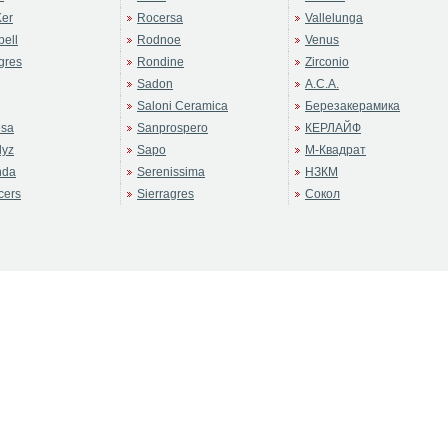
er
Rocersa
Vallelunga
ell
Rodnoe
Venus
gres
Rondine
Zirconio
Sadon
А.С.А.
Saloni Ceramica
Березакерамика
sa
Sanprospero
КЕРЛАЙФ
dyz
Sapo
М-Квадрат
nda
Serenissima
НЗКМ
cers
Sierragres
Сокол