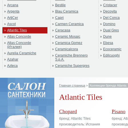
Arcana
Bestile
Cristacer
Argenta
Blau Ceramica
Decovita
ArtiCer
Capri
Del Conca
Ascot
Carmen Ceramica
Domino
Atlantic Tiles
Ceracasa
Dual Gres
Atlas Concorde
Ceramic Mosaic
Dune
Atlas Concorde
Ceramica Gomez
Ebesa
(Италия)
Ceramicalcora
Ecoceramic
Aurelia Ceramiche
Ceramiche Brennero
Edilcuoghi
Azahar
S.p.A.
Azteca
Ceramiche Supergres
Главная страница
>
Коллекции бренда Atlantic 
Atlantic Tiles
Chopard
Pisano
бренд: Atlantic Tiles
бренд: Atl
производитель: Испания
производ