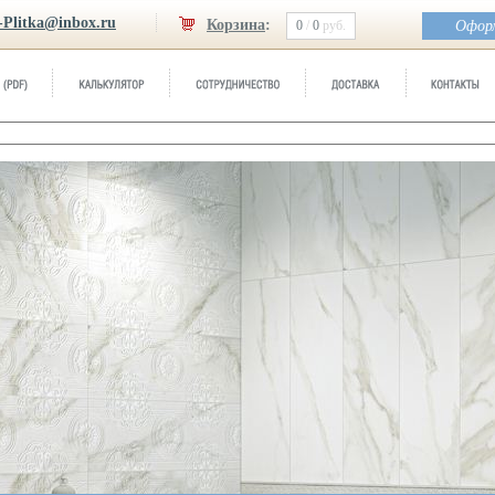
-Plitka@inbox.ru
Корзина
:
0
/
0
руб.
Оформ
Бренд:
Pisano
Коллекция:
Atlantic Tiles