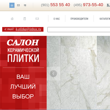
553 55 40
973-55-40
(901)
(495)
K
e:mail:
k-plitka@inbox.ru