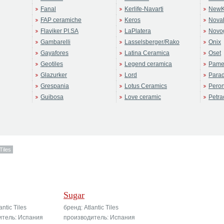
Fanal
Kerlife-Navarti
NewK
FAP ceramiche
Keros
Novab
Flaviker PI.SA
LaPlatera
Novo
Gambarelli
Lasselsberger/Rako
Onix
Gayafores
Latina Ceramica
Oset
Geotiles
Legend ceramica
Pame
Glazurker
Lord
Para
Grespania
Lotus Ceramics
Pero
Guibosa
Love ceramic
Petra
Tiles
Sugar
antic Tiles
бренд: Atlantic Tiles
итель: Испания
производитель: Испания