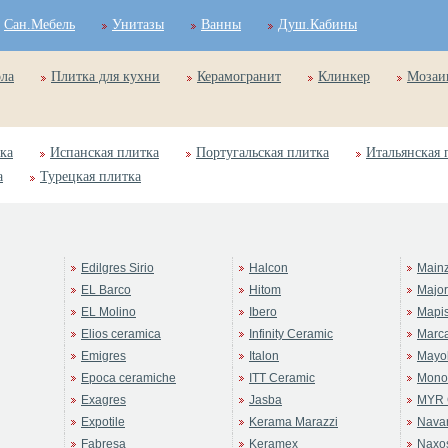
Сан.Мебель
Унитазы
Ванны
Душ.Кабины
ола
Плитка для кухни
Керамогранит
Клинкер
Мозаи
ка
Испанская плитка
Португальская плитка
Итальянская 
а
Турецкая плитка
Edilgres Sirio
Halcon
Main
EL Barco
Hitom
Majo
EL Molino
Ibero
Mapi
Elios ceramica
Infinity Ceramic
Marc
Emigres
Italon
Mayol
Epoca ceramiche
ITT Ceramic
Mono
Exagres
Jasba
MYR 
Expotile
Kerama Marazzi
Navar
Fabresa
Keramex
Naxo