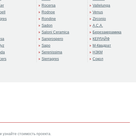
er
Rocersa
Vallelunga
ell
Rodnoe
Venus
gres
Rondine
Zirconio
Sadon
А.С.А.
Saloni Ceramica
Березакерамика
sa
Sanprospero
КЕРЛАЙФ
dyz
Sapo
М-Квадрат
nda
Serenissima
НЗКМ
cers
Sierragres
Сокол
и узнайте стоимость проекта.