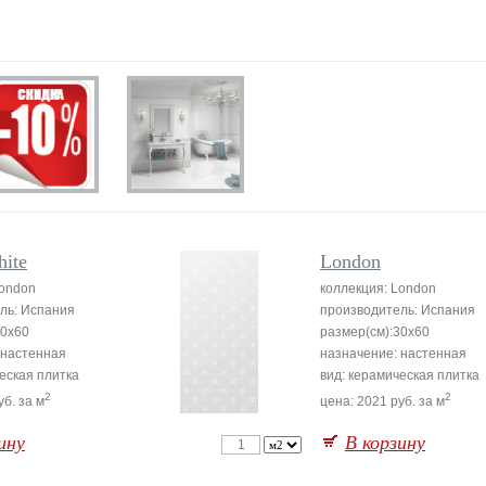
ite
London
London
коллекция: London
ль: Испания
производитель: Испания
30x60
размер(см):30x60
 настенная
назначение: настенная
еская плитка
вид: керамическая плитка
2
2
уб. за м
цена: 2021 руб. за м
ину
В корзину