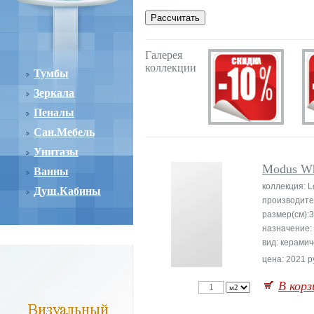
Галерея
коллекции
Тумбы
Зеркала
Пеналы
Сан.Мебель
Унитазы
Modus Wh
Ванны
коллекция: 
Душ.Кабины
производите
размер(см):
назначение:
вид: керамич
цена: 2021 р
В корз