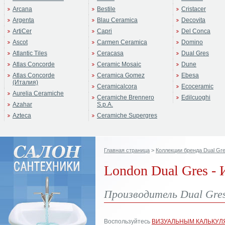
Arcana
Bestile
Cristacer
Argenta
Blau Ceramica
Decovita
ArtiCer
Capri
Del Conca
Ascot
Carmen Ceramica
Domino
Atlantic Tiles
Ceracasa
Dual Gres
Atlas Concorde
Ceramic Mosaic
Dune
Atlas Concorde
Ceramica Gomez
Ebesa
(Италия)
Ceramicalcora
Ecoceramic
Aurelia Ceramiche
Ceramiche Brennero
Edilcuoghi
Azahar
S.p.A.
Azteca
Ceramiche Supergres
Главная страница
>
Коллекции бренда Dual Gr
London Dual Gres - 
Производитель Dual Gre
Воспользуйтесь
ВИЗУАЛЬНЫМ КАЛЬКУЛ