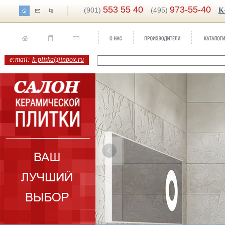
553 55 40
973-55-40
(901)
(495)
K
e:mail:
k-plitka@inbox.ru