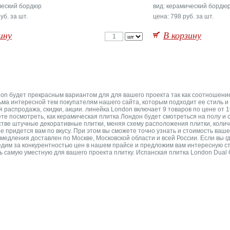
ческий бордюр
вид: керамический бордю
уб. за шт.
цена: 798 руб. за шт.
ину
В корзину
don будет прекрасным вариантом для для вашего проекта так как соотношени
ьма интересной тем покупателям нашего сайта, которым подходит ее стиль и 
распродажа, скидки, акции. линейка London включает 9 товаров по цене от 19
те посмотреть, как керамическая плитка Лондон будет смотреться на полу и
тве штучные декоративные плитки, меняя схему расположения плитки, количе
 придется вам по вкусу. При этом вы сможете точно узнать и стоимость вашег
медления доставлен по Москве, Московской области и всей России. Если вы 
дим за конкурентностью цен в нашем прайсе и предложим вам интересную ст
 самую уместную для вашего проекта плитку. Испанская плитка London Dual Gr