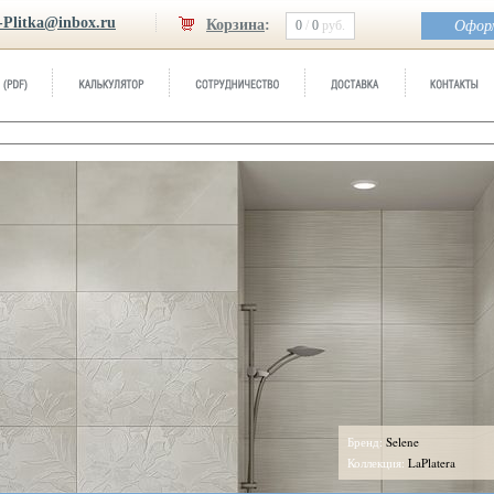
-Plitka@inbox.ru
Корзина
:
0
/
0
руб.
Оформ
Бренд:
Selene
Коллекция:
LaPlatera