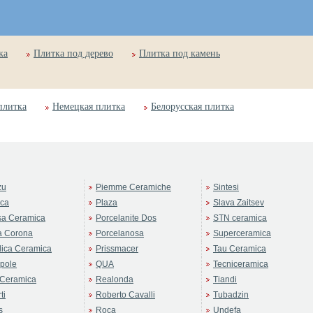
ка
Плитка под дерево
Плитка под камень
плитка
Немецкая плитка
Белорусская плитка
zu
Piemme Ceramiche
Sintesi
rca
Plaza
Slava Zaitsev
sa Ceramica
Porcelanite Dos
STN ceramica
a Corona
Porcelanosa
Superceramica
ica Ceramica
Prissmacer
Tau Ceramica
pole
QUA
Tecniceramica
Ceramica
Realonda
Tiandi
ti
Roberto Cavalli
Tubadzin
s
Roca
Undefa