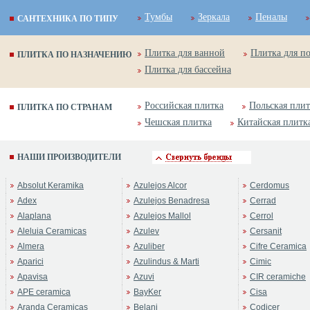
Тумбы
Зеркала
Пеналы
САНТЕХНИКА ПО ТИПУ
Плитка для ванной
Плитка для п
ПЛИТКА ПО НАЗНАЧЕНИЮ
Плитка для бассейна
Российская плитка
Польская плит
ПЛИТКА ПО СТРАНАМ
Чешская плитка
Китайская плитк
НАШИ ПРОИЗВОДИТЕЛИ
Absolut Keramika
Azulejos Alcor
Cerdomus
Adex
Azulejos Benadresa
Cerrad
Alaplana
Azulejos Mallol
Cerrol
Aleluia Ceramicas
Azulev
Cersanit
Almera
Azuliber
Cifre Ceramica
Aparici
Azulindus & Marti
Cimic
Apavisa
Azuvi
CIR ceramiche
APE ceramica
BayKer
Cisa
Aranda Ceramicas
Belani
Codicer