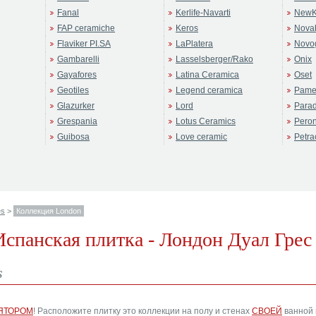
Fanal
Kerlife-Navarti
NewK
FAP ceramiche
Keros
Novab
Flaviker PI.SA
LaPlatera
Novo
Gambarelli
Lasselsberger/Rako
Onix
Gayafores
Latina Ceramica
Oset
Geotiles
Legend ceramica
Pame
Glazurker
Lord
Para
Grespania
Lotus Ceramics
Pero
Guibosa
Love ceramic
Petra
es
>
Коллекция London
Испанская плитка - Лондон Дуал Грес
s
ЯТОРОМ
! Расположите плитку это коллекции на полу и стенах
СВОЕЙ
ванной 