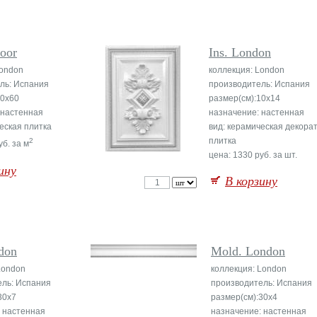
oor
Ins. London
London
коллекция: London
ль: Испания
производитель: Испания
30x60
размер(см):10x14
 настенная
назначение: настенная
еская плитка
вид: керамическая декора
плитка
2
уб. за м
цена: 1330 руб. за шт.
ину
В корзину
don
Mold. London
London
коллекция: London
ель: Испания
производитель: Испания
30x7
размер(см):30x4
 настенная
назначение: настенная