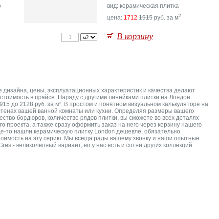
р
вид: керамическая плитка
2
цена:
1712
1915
руб. за м
В корзину
е дизайна, цены, эксплуатационных характеристик и качества делают
стоимость в прайсе. Наряду с другими линейками плитки на Лондон
15 до 2128 руб. за м². В простом и понятном визуальном калькуляторе на
 стенах вашей ванной комнаты или кухни. Определяя размеры вашего
ство бордюров, количество рядов плитки, вы сможете во всех деталях
о проекта, а также сразу оформить заказ на него через корзину нашего
где-то нашли керамическую плитку London дешевле, обязательно
оимость на эту серию. Мы всегда рады вашему звонку и наши опытные
es - великолепный вариант, но у нас есть и сотни других коллекций