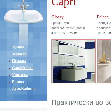
Capri
Glossy
Palace
бренд: Capri
бренд: Ca
производитель: Италия
производ
звоните 973-50-94
звоните 9
Тумбы
Зеркала
Пеналы
Сан.Мебель
Унитазы
Ванны
Душ.Кабины
Практически во в