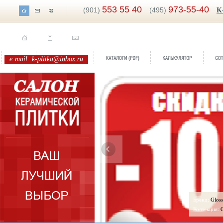
553 55 40
973-55-40
(901)
(495)
K
e:mail:
k-plitka@inbox.ru
ренд:
Glossy
Бренд:
Trave
оллекция:
Capri
Коллекция:
C