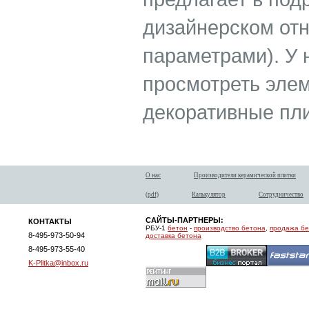
дизайнерском отн
параметрами). У 
просмотреть элем
декоративные пли
О нас
Производители керамической плитки
(pdf)
Калькулятор
Сотрудничество
САЙТЫ-ПАРТНЕРЫ:
КОНТАКТЫ
РБУ-1
бетон
-
производство бетона
,
продажа б
8-495-973-50-94
доставка бетона
8-495-973-55-40
K-Plitka@inbox.ru