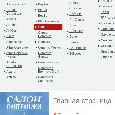
Expotile
Codicer
APE ceramica
BayKer
Fabresa
Cristacer
Aranda
Belani
Fanal
Ceramicas
Decovita
Bestile
FAP cera
Arcana
Del Conca
Blau Ceramica
Flaviker P
Argenta
Domino
Capri
Gambarell
ArtiCer
Dual Gres
Carmen
Gayafore
Ascot
Ceramica
Dune
Geotiles
Atlantic Tiles
Ceracasa
Ebesa
Glazurker
Atlas Concorde
Ceramic Mosaic
Ecoceramic
Grespani
Atlas Concorde
Ceramica
Edilcuoghi
(Италия)
Gomez
Guibosa
Aurelia
Ceramicalcora
Ceramiche
Ceramiche
Azahar
Brennero S.p.A.
Azteca
Ceramiche
Supergres
Главная страница