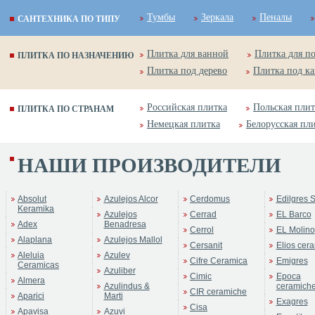
Тумбы
Зеркала
Пеналы
САНТЕХНИКА ПО ТИПУ
Плитка для ванной
Плитка для п
ПЛИТКА ПО НАЗНАЧЕНИЮ
Плитка под дерево
Плитка под к
Российская плитка
Польская плит
ПЛИТКА ПО СТРАНАМ
Немецкая плитка
Белорусская пл
НАШИ ПРОИЗВОДИТЕЛИ
Absolut
Azulejos Alcor
Cerdomus
Edilgres S
Keramika
Azulejos
Cerrad
EL Barco
Adex
Benadresa
Cerrol
EL Molino
Alaplana
Azulejos Mallol
Cersanit
Elios cer
Aleluia
Azulev
Cifre Ceramica
Emigres
Ceramicas
Azuliber
Cimic
Epoca
Almera
Azulindus &
ceramich
CIR ceramiche
Aparici
Marti
Exagres
Cisa
Apavisa
Azuvi