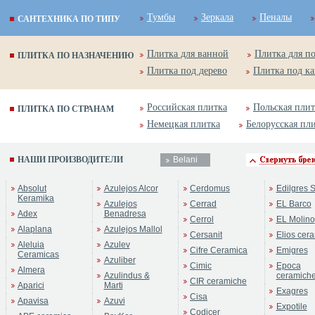
Тумбы
Зеркала
Пеналы
САНТЕХНИКА ПО ТИПУ
Плитка для ванной
Плитка для п
ПЛИТКА ПО НАЗНАЧЕНИЮ
Плитка под дерево
Плитка под к
Российская плитка
Польская плит
ПЛИТКА ПО СТРАНАМ
Немецкая плитка
Белорусская пл
НАШИ ПРОИЗВОДИТЕЛИ
Belani
Absolut
Azulejos Alcor
Cerdomus
Edilgres S
Keramika
Azulejos
Cerrad
EL Barco
Adex
Benadresa
Cerrol
EL Molino
Alaplana
Azulejos Mallol
Cersanit
Elios cer
Aleluia
Azulev
Cifre Ceramica
Emigres
Ceramicas
Azuliber
Cimic
Epoca
Almera
Azulindus &
ceramich
CIR ceramiche
Aparici
Marti
Exagres
Cisa
Apavisa
Azuvi
Expotile
Codicer