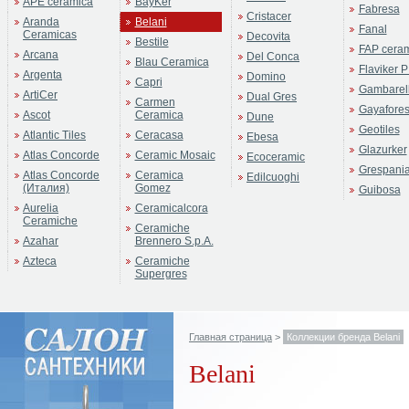
APE ceramica
BayKer
Fabresa
Cristacer
Aranda
Belani
Fanal
Ceramicas
Decovita
Bestile
FAP cera
Arcana
Del Conca
Blau Ceramica
Flaviker P
Argenta
Domino
Capri
Gambarell
ArtiCer
Dual Gres
Carmen
Gayafore
Ascot
Ceramica
Dune
Geotiles
Atlantic Tiles
Ceracasa
Ebesa
Glazurker
Atlas Concorde
Ceramic Mosaic
Ecoceramic
Grespani
Atlas Concorde
Ceramica
Edilcuoghi
(Италия)
Gomez
Guibosa
Aurelia
Ceramicalcora
Ceramiche
Ceramiche
Azahar
Brennero S.p.A.
Azteca
Ceramiche
Supergres
Главная страница
>
Коллекции бренда Belani
Belani