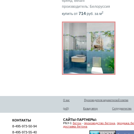
бренд: Belani
производитель: Белоруссия
2
714
купить от
руб. за м
О нас
Производители керамической плитки
(pdf)
Калькулятор
Сотрудничество
САЙТЫ-ПАРТНЕРЫ:
КОНТАКТЫ
РБУ-1
бетон
-
производство бетона
,
продажа б
8-495-973-50-94
доставка бетона
8-495-973-55-40