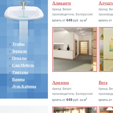
Аликанте
Алушт
бренд: Belani
бренд: Be
производитель: Белоруссия
производ
2
649
купить от
руб. за м
купить от
Тумбы
Зеркала
Пеналы
Сан.Мебель
Унитазы
Ванны
Аризона
Вега
Душ.Кабины
бренд: Belani
бренд: Be
производитель: Белоруссия
производ
2
649
купить от
руб. за м
купить от