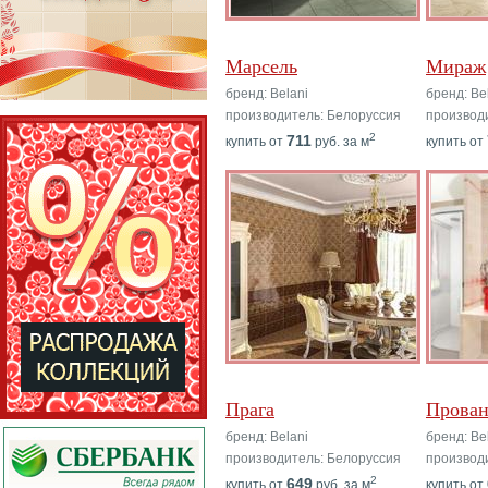
Марсель
Мираж
бренд: Belani
бренд: Be
производитель: Белоруссия
производ
2
711
купить от
руб. за м
купить от
Прага
Прован
бренд: Belani
бренд: Be
производитель: Белоруссия
производ
2
649
купить от
руб. за м
купить от