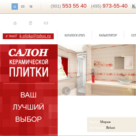
553 55 40
973-55-40
(901)
(495)
K
e:mail:
k-plitka@inbox.ru
Бренд:
Мираж
Бренд:
Аризона
Коллекция:
Belani
Коллекция:
Belani