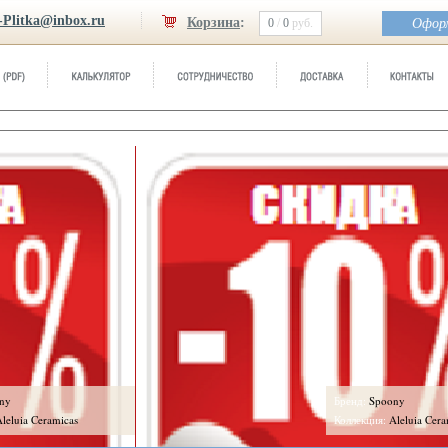
-Plitka@inbox.ru
Корзина
:
0
/
0
руб.
Оформ
Бренд:
Spoony
icas
Коллекция:
Aleluia Ceramicas