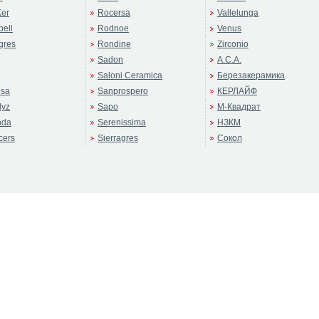
er
Rocersa
Vallelunga
ell
Rodnoe
Venus
gres
Rondine
Zirconio
Sadon
А.С.А.
Saloni Ceramica
Березакерамика
sa
Sanprospero
КЕРЛАЙФ
dyz
Sapo
М-Квадрат
nda
Serenissima
НЗКМ
cers
Sierragres
Сокол