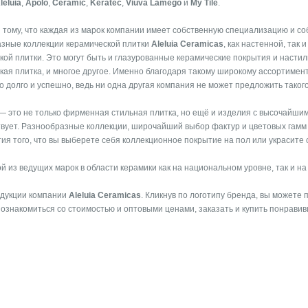
leluia
,
Apolo
,
Ceramic
,
Keratec
,
Viuva Lamego
и
My Tile
.
 тому, что каждая из марок компании имеет собственную специализацию и со
зные коллекции керамической плитки
Aleluia Ceramicas
, как настенной, так 
кой плитки. Это могут быть и глазурованные керамические покрытия и настил
кая плитка, и многое другое. Именно благодаря такому широкому ассортимен
о долго и успешно, ведь ни одна другая компания не может предложить таког
 — это не только фирменная стильная плитка, но ещё и изделия с высочайши
ует. Разнообразные коллекции, широчайший выбор фактур и цветовых гамм —
я того, что вы выберете себя коллекционное покрытие на пол или украсите 
й из ведущих марок в области керамики как на национальном уровне, так и н
одукции компании
Aleluia Ceramicas
. Кликнув по логотипу бренда, вы можете
 ознакомиться со стоимостью и оптовыми ценами, заказать и купить понрави