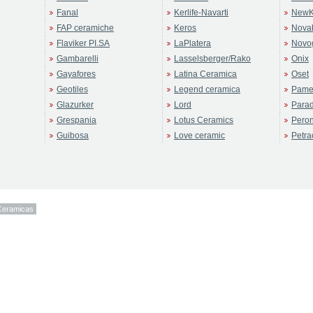
Fanal
Kerlife-Navarti
NewK
FAP ceramiche
Keros
Novab
Flaviker PI.SA
LaPlatera
Novo
Gambarelli
Lasselsberger/Rako
Onix
Gayafores
Latina Ceramica
Oset
Geotiles
Legend ceramica
Pame
Glazurker
Lord
Para
Grespania
Lotus Ceramics
Pero
Guibosa
Love ceramic
Petra
Ceramicas