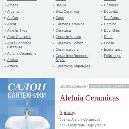
Arcana
Bestile
Cristacer
Argenta
Blau Ceramica
Decovita
ArtiCer
Capri
Del Conca
Ascot
Carmen Ceramica
Domino
Atlantic Tiles
Ceracasa
Dual Gres
Atlas Concorde
Ceramic Mosaic
Dune
Atlas Concorde
Ceramica Gomez
Ebesa
(Италия)
Ceramicalcora
Ecoceramic
Aurelia Ceramiche
Ceramiche Brennero
Edilcuoghi
Azahar
S.p.A.
Azteca
Ceramiche Supergres
Главная страница
>
Коллекции бренда Aleluia 
Aleluia Ceramicas
Spoony
бренд: Aleluia Ceramicas
производитель: Португалия