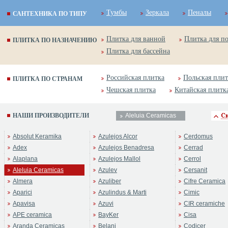
Тумбы
Зеркала
Пеналы
САНТЕХНИКА ПО ТИПУ
Плитка для ванной
Плитка для п
ПЛИТКА ПО НАЗНАЧЕНИЮ
Плитка для бассейна
Российская плитка
Польская плит
ПЛИТКА ПО СТРАНАМ
Чешская плитка
Китайская плитк
НАШИ ПРОИЗВОДИТЕЛИ
Aleluia Ceramicas
Absolut Keramika
Azulejos Alcor
Cerdomus
Adex
Azulejos Benadresa
Cerrad
Alaplana
Azulejos Mallol
Cerrol
Aleluia Ceramicas
Azulev
Cersanit
Almera
Azuliber
Cifre Ceramica
Aparici
Azulindus & Marti
Cimic
Apavisa
Azuvi
CIR ceramiche
APE ceramica
BayKer
Cisa
Aranda Ceramicas
Belani
Codicer