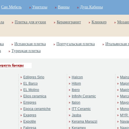
Сан.Мебель
Унитазы
Ванны
Душ.Кабины
ола
Плитка для кухни
Керамогранит
Клинкер
Мозаи
ка
Испанская плитка
Португальская плитка
Итальянская 
а
Турецкая плитка
Edilgres Sirio
Halcon
Main
EL Barco
Hitom
Majo
EL Molino
Ibero
Mapi
Elios ceramica
Infinity Ceramic
Marc
Emigres
Italon
Mayol
Epoca ceramiche
ITT Ceramic
Mono
Exagres
Jasba
MYR 
Expotile
Kerama Marazzi
Navar
Fabresa
Keramex
Naxo