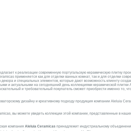
длагает к реализации современную португальскую керамическую плитку прои
eramicas применяется как для отделки ванных комнат, так и для отделки совр
в декора и специальных элементов, которые дают возможность клиенту созд
ми и актуальными на сегодняшний день коллекциями керамической плитки Ale
скательный и требовательный покупатель сможет приобрести именно то, что
оваторскому дизайну и креативному подходу продукция компании Aleluia Cer
ramicas, вы можете увидеть коллекции этой компании, представленные в наше
ская компания
Aleluia Ceramicas
принадлежит индустриальному объединен