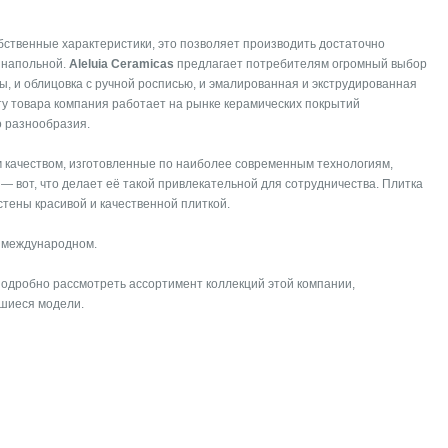
бственные характеристики, это позволяет производить достаточно
и напольной.
Aleluia Ceramicas
предлагает потребителям огромный выбор
ы, и облицовка с ручной росписью, и эмалированная и экструдированная
ту товара компания работает на рынке керамических покрытий
о разнообразия.
м качеством, изготовленные по наиболее современным технологиям,
 вот, что делает её такой привлекательной для сотрудничества. Плитка
стены красивой и качественной плиткой.
а международном.
 подробно рассмотреть ассортимент коллекций этой компании,
вшиеся модели.