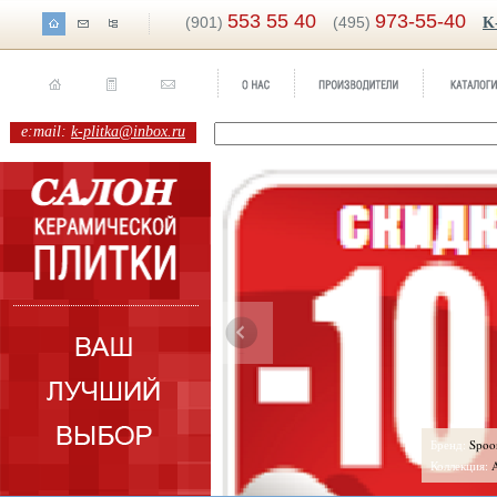
553 55 40
973-55-40
(901)
(495)
K
e:mail:
k-plitka@inbox.ru
y
Бренд:
Spoony
eluia Ceramicas
Коллекция:
Aleluia Ceram