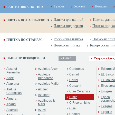
Тумбы
Зеркала
Пеналы
САНТЕХНИКА ПО ТИПУ
Плитка для ванной
Плитка для п
ПЛИТКА ПО НАЗНАЧЕНИЮ
Плитка под дерево
Плитка под к
Российская плитка
Польская плит
ПЛИТКА ПО СТРАНАМ
Немецкая плитка
Белорусская пл
НАШИ ПРОИЗВОДИТЕЛИ
Cimic
Бренд:
Кера
Absolut
Azulejos Alcor
Cerdomus
Edilgres S
Коллекция:
C
Keramika
Azulejos
Cerrad
EL Barco
Adex
Benadresa
Cerrol
EL Molino
Alaplana
Azulejos Mallol
Cersanit
Elios cer
Aleluia
Azulev
Cifre Ceramica
Emigres
Ceramicas
Azuliber
Cimic
Epoca
Almera
Azulindus &
ceramich
CIR ceramiche
Aparici
Marti
Exagres
Cisa
Apavisa
Azuvi
Expotile
Codicer