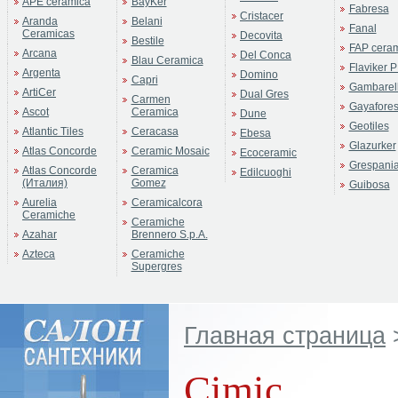
APE ceramica
BayKer
Fabresa
Cristacer
Aranda
Belani
Fanal
Ceramicas
Decovita
Bestile
FAP cera
Arcana
Del Conca
Blau Ceramica
Flaviker P
Argenta
Domino
Capri
Gambarell
ArtiCer
Dual Gres
Carmen
Gayafore
Ascot
Ceramica
Dune
Geotiles
Atlantic Tiles
Ceracasa
Ebesa
Glazurker
Atlas Concorde
Ceramic Mosaic
Ecoceramic
Grespani
Atlas Concorde
Ceramica
Edilcuoghi
(Италия)
Gomez
Guibosa
Aurelia
Ceramicalcora
Ceramiche
Ceramiche
Azahar
Brennero S.p.A.
Azteca
Ceramiche
Supergres
Главная страница
Cimic