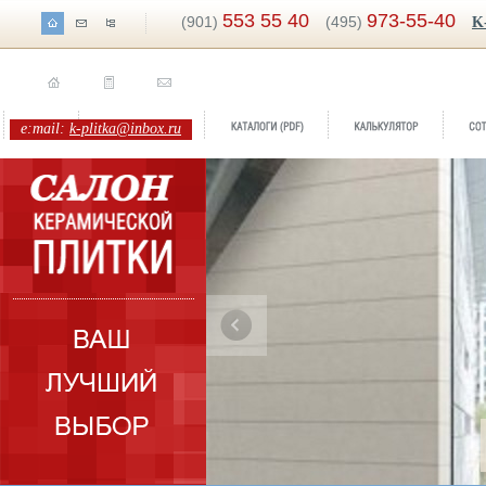
553 55 40
973-55-40
(901)
(495)
K
e:mail:
k-plitka@inbox.ru
Бренд:
Кера
Коллекция:
C