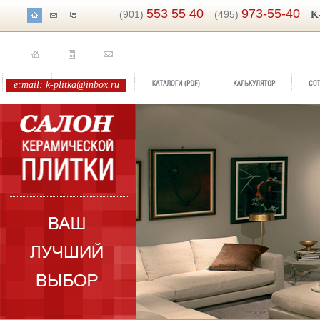
553 55 40
973-55-40
(901)
(495)
K
e:mail:
k-plitka@inbox.ru