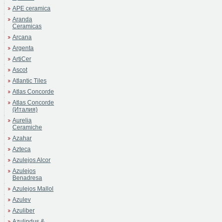
APE ceramica
Aranda
Ceramicas
Arcana
Argenta
ArtiCer
Ascot
Atlantic Tiles
Atlas Concorde
Atlas Concorde
(Италия)
Aurelia
Ceramiche
Azahar
Azteca
Azulejos Alcor
Azulejos
Benadresa
Azulejos Mallol
Azulev
Azuliber
Azulindus &