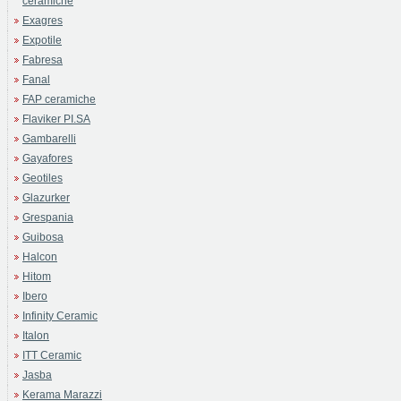
ceramiche
Exagres
Expotile
Fabresa
Fanal
FAP ceramiche
Flaviker PI.SA
Gambarelli
Gayafores
Geotiles
Glazurker
Grespania
Guibosa
Halcon
Hitom
Ibero
Infinity Ceramic
Italon
ITT Ceramic
Jasba
Kerama Marazzi