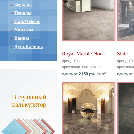
Зеркала
Пеналы
Сан.Мебель
Унитазы
Ванны
Душ.Кабины
Royal Marble Noce
Slate
бренд: Cisa
бренд: Ci
производитель: Италия
производ
2
2159
купить от
руб. за м
купить от