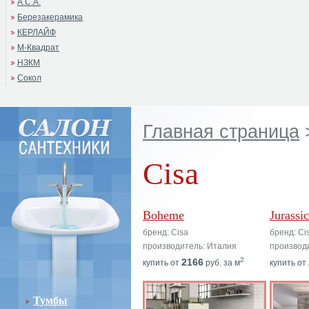
А.С.А.
Березакерамика
КЕРЛАЙФ
М-Квадрат
НЗКМ
Сокол
Главная страница
Cisa
Boheme
Jurassi
бренд: Cisa
бренд: Ci
производитель: Италия
производ
2
2166
купить от
руб. за м
купить от
Тумбы