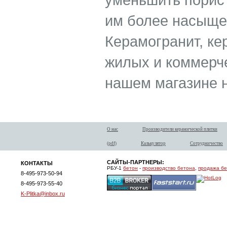
им более насыще
Керамогранит, ке
жилых и коммерч
нашем магазине н
О нас
Производители керамической плитки
(pdf)
Калькулятор
Сотрудничество
САЙТЫ-ПАРТНЕРЫ:
КОНТАКТЫ
РБУ-1
бетон
-
производство бетона
,
продажа б
8-495-973-50-94
8-495-973-55-40
K-Plitka@inbox.ru