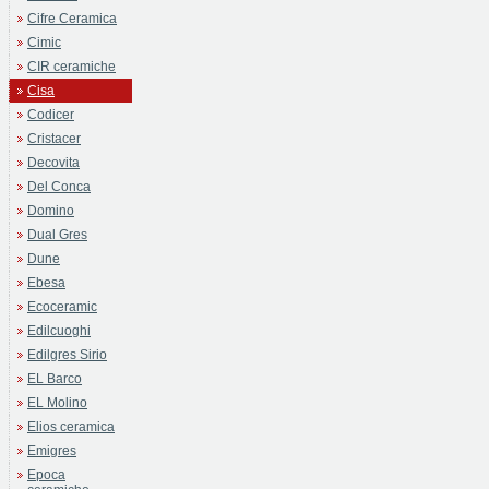
Cifre Ceramica
Cimic
CIR ceramiche
Cisa
Codicer
Cristacer
Decovita
Del Conca
Domino
Dual Gres
Dune
Ebesa
Ecoceramic
Edilcuoghi
Edilgres Sirio
EL Barco
EL Molino
Elios ceramica
Emigres
Epoca