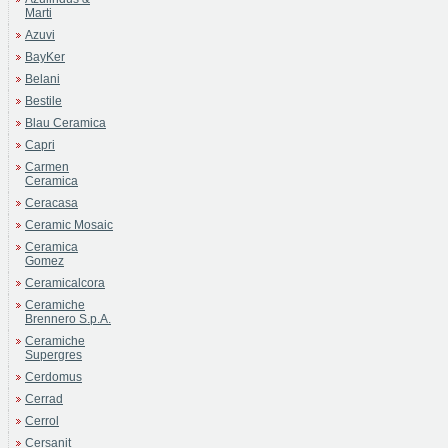
Marti
Azuvi
BayKer
Belani
Bestile
Blau Ceramica
Capri
Carmen
Ceramica
Ceracasa
Ceramic Mosaic
Ceramica
Gomez
Ceramicalcora
Ceramiche
Brennero S.p.A.
Ceramiche
Supergres
Cerdomus
Cerrad
Cerrol
Cersanit