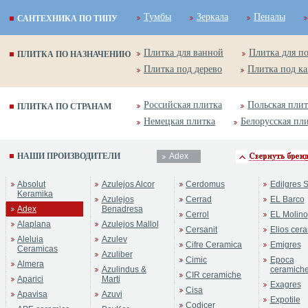
Тумбы
Зеркала
Пеналы
САНТЕХНИКА ПО ТИПУ
Плитка для ванной
Плитка для п
ПЛИТКА ПО НАЗНАЧЕНИЮ
Плитка под дерево
Плитка под к
Российская плитка
Польская плит
ПЛИТКА ПО СТРАНАМ
Немецкая плитка
Белорусская пл
НАШИ ПРОИЗВОДИТЕЛИ
Adex
Бренд:
NERI
Absolut
Azulejos Alcor
Cerdomus
Edilgres S
Коллекция:
Adex
Keramika
Azulejos
Cerrad
EL Barco
Adex
Benadresa
Cerrol
EL Molino
Alaplana
Azulejos Mallol
Cersanit
Elios cer
Aleluia
Azulev
Cifre Ceramica
Emigres
Ceramicas
Azuliber
Cimic
Epoca
Almera
Azulindus &
ceramich
CIR ceramiche
Aparici
Marti
Exagres
Cisa
Apavisa
Azuvi
Expotile
Codicer