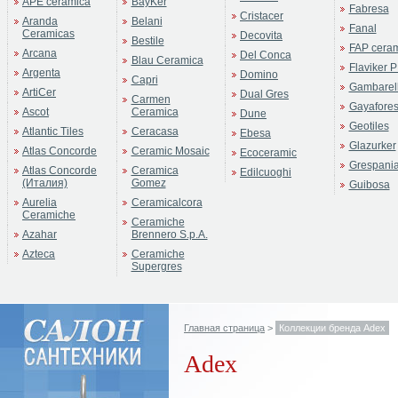
APE ceramica
BayKer
Fabresa
Cristacer
Aranda
Belani
Fanal
Ceramicas
Decovita
Bestile
FAP cera
Arcana
Del Conca
Blau Ceramica
Flaviker P
Argenta
Domino
Capri
Gambarell
ArtiCer
Dual Gres
Carmen
Gayafore
Ascot
Ceramica
Dune
Geotiles
Atlantic Tiles
Ceracasa
Ebesa
Glazurker
Atlas Concorde
Ceramic Mosaic
Ecoceramic
Grespani
Atlas Concorde
Ceramica
Edilcuoghi
(Италия)
Gomez
Guibosa
Aurelia
Ceramicalcora
Ceramiche
Ceramiche
Azahar
Brennero S.p.A.
Azteca
Ceramiche
Supergres
Главная страница
>
Коллекции бренда Adex
Adex