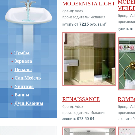
MODE
MODERNISTA LIGHT
VERD
бренд: Adex
бренд: Ad
производитель: Испания
производ
2
7215
купить от
руб. за м
купить от
Тумбы
Зеркала
Пеналы
Сан.Мебель
Унитазы
Ванны
RENAISSANCE
ROMB
Душ.Кабины
бренд: Adex
бренд: Ad
производитель: Испания
производ
звоните 973-50-94
звоните 9