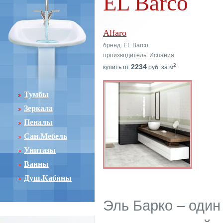
EL Barco
Alfaro
бренд: EL Barco
производитель: Испания
2
2234
купить от
руб. за м
Тумбы
Зеркала
Пеналы
Сан.Мебель
Унитазы
Ванны
Душ.Кабины
Эль Барко – один