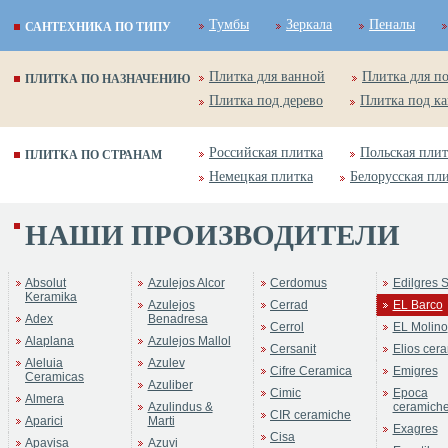
Тумбы
Зеркала
Пеналы
САНТЕХНИКА ПО ТИПУ
Плитка для ванной
Плитка для п
ПЛИТКА ПО НАЗНАЧЕНИЮ
Плитка под дерево
Плитка под к
Российская плитка
Польская плит
ПЛИТКА ПО СТРАНАМ
Немецкая плитка
Белорусская пл
НАШИ ПРОИЗВОДИТЕЛИ
Absolut
Azulejos Alcor
Cerdomus
Edilgres S
Keramika
Azulejos
Cerrad
EL Barco
Adex
Benadresa
Cerrol
EL Molino
Alaplana
Azulejos Mallol
Cersanit
Elios cer
Aleluia
Azulev
Cifre Ceramica
Emigres
Ceramicas
Azuliber
Cimic
Epoca
Almera
Azulindus &
ceramich
CIR ceramiche
Aparici
Marti
Exagres
Cisa
Apavisa
Azuvi