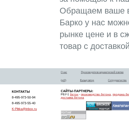
Обращаем ваше в
Барко у нас можн
рынке цене и в с
товар с доставкой
О нас
Производители керамической плитки
(pdf)
Калькулятор
Сотрудничество
САЙТЫ-ПАРТНЕРЫ:
КОНТАКТЫ
РБУ-1
бетон
-
производство бетона
,
продажа б
8-495-973-50-94
доставка бетона
8-495-973-55-40
K-Plitka@inbox.ru