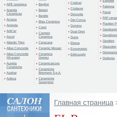
Expotile
Codicer
APE ceramica
BayKer
Fabresa
Cristacer
Aranda
Belani
Fanal
Ceramicas
Decovita
Bestile
FAP cera
Arcana
Del Conca
Blau Ceramica
Flaviker P
Argenta
Domino
Capri
Gambarell
ArtiCer
Dual Gres
Carmen
Gayafore
Ascot
Ceramica
Dune
Geotiles
Atlantic Tiles
Ceracasa
Ebesa
Glazurker
Atlas Concorde
Ceramic Mosaic
Ecoceramic
Grespani
Atlas Concorde
Ceramica
Edilcuoghi
(Италия)
Gomez
Guibosa
Aurelia
Ceramicalcora
Ceramiche
Ceramiche
Azahar
Brennero S.p.A.
Azteca
Ceramiche
Supergres
Главная страница