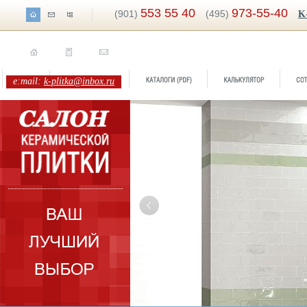
553 55 40
973-55-40
(901)
(495)
K
e:mail:
k-plitka@inbox.ru