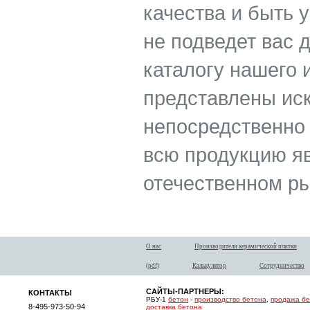
качества и быть 
не подведет вас 
каталогу нашего 
представлены ис
непосредственно 
всю продукцию я
отечественном ры
О нас
Производители керамической плитки
(pdf)
Калькулятор
Сотрудничество
САЙТЫ-ПАРТНЕРЫ:
КОНТАКТЫ
РБУ-1
бетон
-
производство бетона
,
продажа б
8-495-973-50-94
доставка бетона