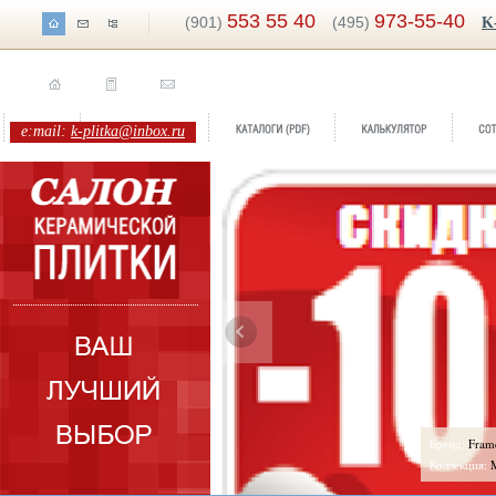
553 55 40
973-55-40
(901)
(495)
K
e:mail:
k-plitka@inbox.ru
ренд:
Frame
Бренд:
Phil
оллекция:
Marca Corona
Коллекция: