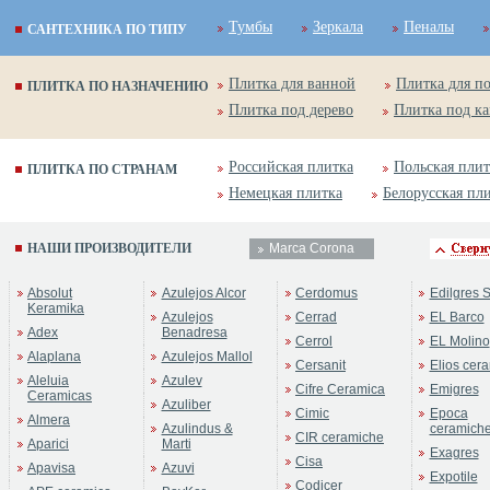
Тумбы
Зеркала
Пеналы
САНТЕХНИКА ПО ТИПУ
Плитка для ванной
Плитка для п
ПЛИТКА ПО НАЗНАЧЕНИЮ
Плитка под дерево
Плитка под к
Российская плитка
Польская плит
ПЛИТКА ПО СТРАНАМ
Немецкая плитка
Белорусская пл
НАШИ ПРОИЗВОДИТЕЛИ
Marca Corona
Absolut
Azulejos Alcor
Cerdomus
Edilgres S
Keramika
Azulejos
Cerrad
EL Barco
Adex
Benadresa
Cerrol
EL Molino
Alaplana
Azulejos Mallol
Cersanit
Elios cer
Aleluia
Azulev
Cifre Ceramica
Emigres
Ceramicas
Azuliber
Cimic
Epoca
Almera
Azulindus &
ceramich
CIR ceramiche
Aparici
Marti
Exagres
Cisa
Apavisa
Azuvi
Expotile
Codicer