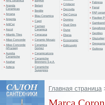
APE ceramica
BayKer
Fabresa
Cristacer
Aranda
Belani
Fanal
Ceramicas
Decovita
Bestile
FAP cera
Arcana
Del Conca
Blau Ceramica
Flaviker P
Argenta
Domino
Capri
Gambarell
ArtiCer
Dual Gres
Carmen
Gayafore
Ascot
Ceramica
Dune
Geotiles
Atlantic Tiles
Ceracasa
Ebesa
Glazurker
Atlas Concorde
Ceramic Mosaic
Ecoceramic
Grespani
Atlas Concorde
Ceramica
Edilcuoghi
(Италия)
Gomez
Guibosa
Aurelia
Ceramicalcora
Ceramiche
Ceramiche
Azahar
Brennero S.p.A.
Azteca
Ceramiche
Supergres
Главная страница
Marca Coron