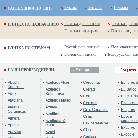
Тумбы
Зеркала
Пеналы
САНТЕХНИКА ПО ТИПУ
Плитка для ванной
Плитка для п
ПЛИТКА ПО НАЗНАЧЕНИЮ
Плитка под дерево
Плитка под к
Российская плитка
Польская плит
ПЛИТКА ПО СТРАНАМ
Немецкая плитка
Белорусская пл
НАШИ ПРОИЗВОДИТЕЛИ
Sierragres
Absolut
Azulejos Alcor
Cerdomus
Edilgres S
Keramika
Azulejos
Cerrad
EL Barco
Adex
Benadresa
Cerrol
EL Molino
Alaplana
Azulejos Mallol
Cersanit
Elios cer
Aleluia
Azulev
Cifre Ceramica
Emigres
Ceramicas
Azuliber
Cimic
Epoca
Almera
Azulindus &
ceramich
CIR ceramiche
Aparici
Marti
Exagres
Cisa
Apavisa
Azuvi
Expotile
Codicer