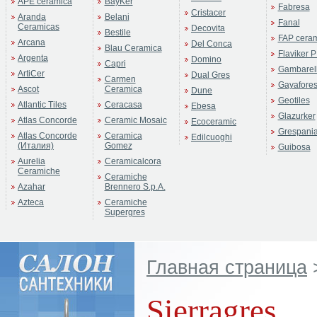
APE ceramica
BayKer
Fabresa
Cristacer
Aranda
Belani
Fanal
Ceramicas
Decovita
Bestile
FAP cera
Arcana
Del Conca
Blau Ceramica
Flaviker P
Argenta
Domino
Capri
Gambarell
ArtiCer
Dual Gres
Carmen
Gayafore
Ascot
Ceramica
Dune
Geotiles
Atlantic Tiles
Ceracasa
Ebesa
Glazurker
Atlas Concorde
Ceramic Mosaic
Ecoceramic
Grespani
Atlas Concorde
Ceramica
Edilcuoghi
(Италия)
Gomez
Guibosa
Aurelia
Ceramicalcora
Ceramiche
Ceramiche
Azahar
Brennero S.p.A.
Azteca
Ceramiche
Supergres
Главная страница
Sierragres