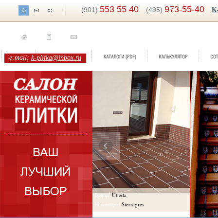
553 55 40
973-55-40
(901)
(495)
K
e:mail:
k-plitka@inbox.ru
Бренд:
Ubeda
Бренд:
Fe
Коллекция:
Sierragres
Коллекция