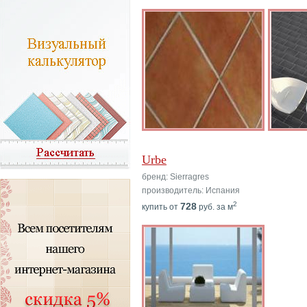
Urbe
бренд: Sierragres
производитель: Испания
2
728
купить от
руб. за м