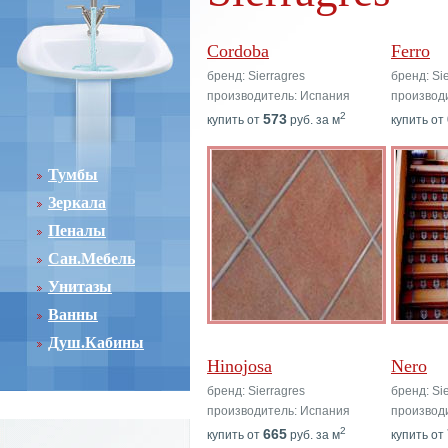
Cordoba
Ferro
бренд: Sierragres
бренд: Si
производитель: Испания
производ
2
573
купить от
руб. за м
купить от
Тумбы
Зеркала
Пеналы
Сан.Мебель
Унитазы
Ванны
Душ.Кабины
Hinojosa
Nero
бренд: Sierragres
бренд: Si
производитель: Испания
производ
2
665
купить от
руб. за м
купить от