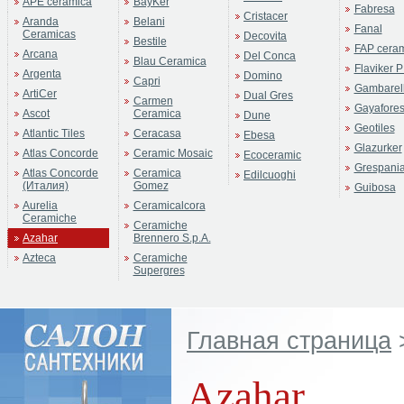
APE ceramica
BayKer
Fabresa
Cristacer
Aranda
Belani
Fanal
Ceramicas
Decovita
Bestile
FAP cera
Arcana
Del Conca
Blau Ceramica
Flaviker P
Argenta
Domino
Capri
Gambarell
ArtiCer
Dual Gres
Carmen
Gayafore
Ascot
Ceramica
Dune
Geotiles
Atlantic Tiles
Ceracasa
Ebesa
Glazurker
Atlas Concorde
Ceramic Mosaic
Ecoceramic
Grespani
Atlas Concorde
Ceramica
Edilcuoghi
(Италия)
Gomez
Guibosa
Aurelia
Ceramicalcora
Ceramiche
Ceramiche
Azahar
Brennero S.p.A.
Azteca
Ceramiche
Supergres
Главная страница
Azahar