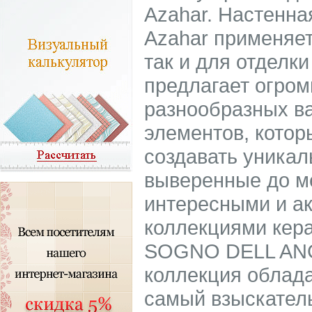
Azahar. Настенна
Azahar применяет
так и для отделк
предлагает огром
разнообразных в
элементов, котор
создавать уникал
выверенные до м
интересными и а
коллекциями кера
SOGNO DELL ANG
коллекция облад
самый взыскател