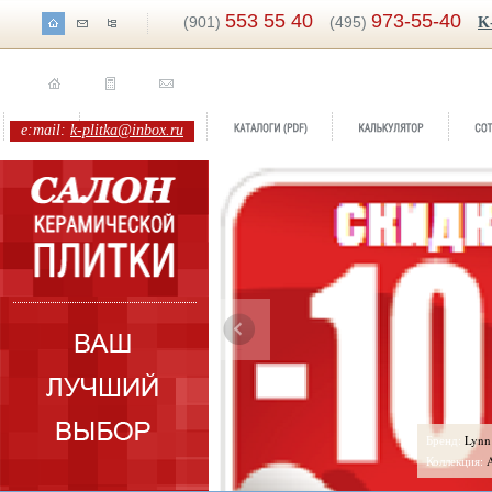
553 55 40
973-55-40
(901)
(495)
K
e:mail:
k-plitka@inbox.ru
Бренд:
Lynn
Коллекция:
Azahar