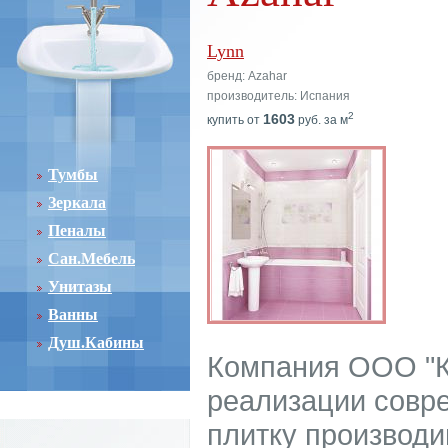
Lynn
бренд: Azahar
производитель: Испания
2
1603
купить от
руб. за м
Тумбы
Зеркала
Пеналы
Сан.Мебель
Унитазы
Ванны
Душ.Кабины
Компания ООО "К
реализации совр
плитку производ