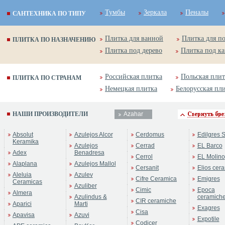
Тумбы
Зеркала
Пеналы
САНТЕХНИКА ПО ТИПУ
Плитка для ванной
Плитка для п
ПЛИТКА ПО НАЗНАЧЕНИЮ
Плитка под дерево
Плитка под к
Российская плитка
Польская плит
ПЛИТКА ПО СТРАНАМ
Немецкая плитка
Белорусская пл
НАШИ ПРОИЗВОДИТЕЛИ
Azahar
Бренд:
Lynn
Absolut
Azulejos Alcor
Cerdomus
Edilgres S
Коллекция:
Azahar
Keramika
Azulejos
Cerrad
EL Barco
Adex
Benadresa
Cerrol
EL Molino
Alaplana
Azulejos Mallol
Cersanit
Elios cer
Aleluia
Azulev
Cifre Ceramica
Emigres
Ceramicas
Azuliber
Cimic
Epoca
Almera
Azulindus &
ceramich
CIR ceramiche
Aparici
Marti
Exagres
Cisa
Apavisa
Azuvi
Expotile
Codicer