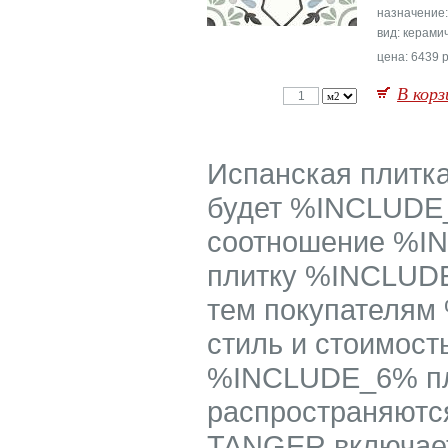
назначение
вид: керами
цена: 6439 р
В корз
Испанская плит
будет %INCLUDE
соотношение %I
плитку %INCLUD
тем покупателям
стиль и стоимост
%INCLUDE_6% пл
распространяют
TANGER включает