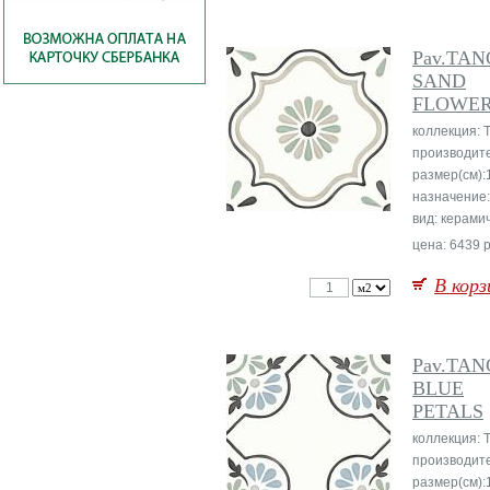
Pav.TA
SAND
FLOWE
коллекция:
производит
размер(см):
назначение
вид: керами
цена: 6439 р
В корз
Pav.TA
BLUE
PETALS
коллекция:
производит
размер(см):