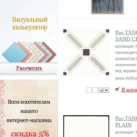
Pav.TA
SAND C
коллекция:
производит
размер(см):
назначение
вид: керами
цена: 6439 р
В корз
Pav.TA
PLAIN
коллекция: