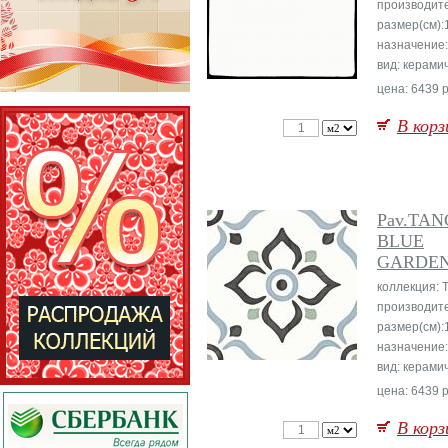
производит
размер(см):
назначение
вид: керами
цена: 6439 р
В корз
Pav.TA
BLUE
GARDE
коллекция:
производит
размер(см):
назначение
вид: керами
цена: 6439 р
В корз