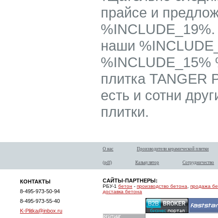
прайсе и предлож
%INCLUDE_19%. М
наши %INCLUDE_1
%INCLUDE_15% %
плитка TANGER P
есть и сотни др
плитки.
О нас
Производители керамической плитки
(pdf)
Калькулятор
Сотрудничество
САЙТЫ-ПАРТНЕРЫ:
КОНТАКТЫ
РБУ-1
бетон
-
производство бетона
,
продажа б
8-495-973-50-94
доставка бетона
8-495-973-55-40
K-Plitka@inbox.ru