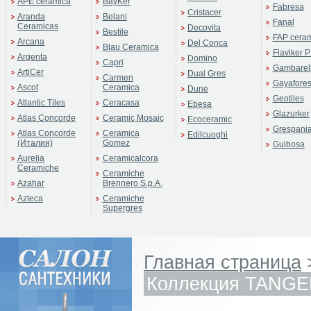
APE ceramica
BayKer
Fabresa
Cristacer
Aranda
Belani
Fanal
Ceramicas
Decovita
Bestile
FAP cera
Arcana
Del Conca
Blau Ceramica
Flaviker P
Argenta
Domino
Capri
Gambarell
ArtiCer
Dual Gres
Carmen
Gayafore
Ascot
Ceramica
Dune
Geotiles
Atlantic Tiles
Ceracasa
Ebesa
Glazurker
Atlas Concorde
Ceramic Mosaic
Ecoceramic
Grespani
Atlas Concorde
Ceramica
Edilcuoghi
(Италия)
Gomez
Guibosa
Aurelia
Ceramicalcora
Ceramiche
Ceramiche
Azahar
Brennero S.p.A.
Azteca
Ceramiche
Supergres
Главная страница
Коллекция TANG