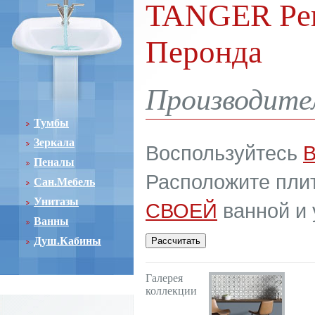
TANGER Pero
Перонда
Производите
Тумбы
Зеркала
Воспользуйтесь
Пеналы
Расположите плит
Сан.Мебель
Унитазы
СВОЕЙ
ванной и 
Ванны
Душ.Кабины
Галерея
коллекции