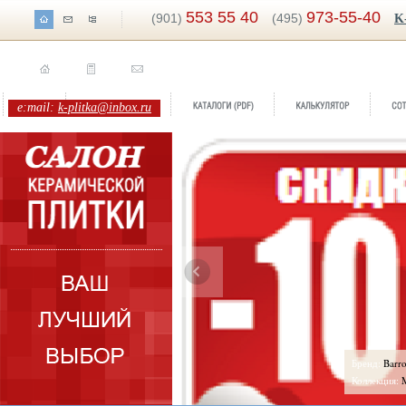
553 55 40
973-55-40
(901)
(495)
K
e:mail:
k-plitka@inbox.ru
ренд:
Barro
оллекция:
Mainzu