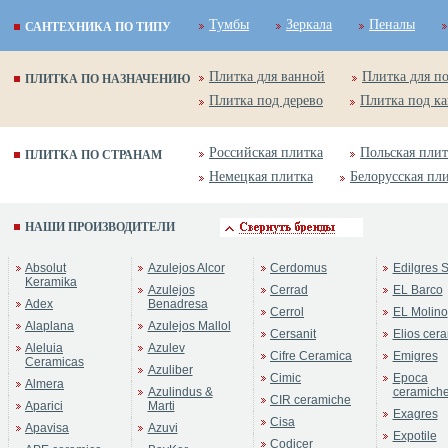
Тумбы
Зеркала
Пеналы
САНТЕХНИКА ПО ТИПУ
Плитка для ванной
Плитка для п
ПЛИТКА ПО НАЗНАЧЕНИЮ
Плитка под дерево
Плитка под к
Российская плитка
Польская плит
ПЛИТКА ПО СТРАНАМ
Немецкая плитка
Белорусская пл
НАШИ ПРОИЗВОДИТЕЛИ
Absolut
Azulejos Alcor
Cerdomus
Edilgres S
Keramika
Azulejos
Cerrad
EL Barco
Adex
Benadresa
Cerrol
EL Molino
Alaplana
Azulejos Mallol
Cersanit
Elios cer
Aleluia
Azulev
Cifre Ceramica
Emigres
Ceramicas
Azuliber
Cimic
Epoca
Almera
Azulindus &
ceramich
CIR ceramiche
Aparici
Marti
Exagres
Cisa
Apavisa
Azuvi
Expotile
Codicer