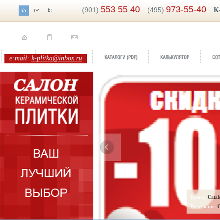
553 55 40
973-55-40
(901)
(495)
K
e:mail:
k-plitka@inbox.ru
ренд:
Catalonia -10%
Бренд:
Cata
оллекция:
Glazurker
Коллекция: