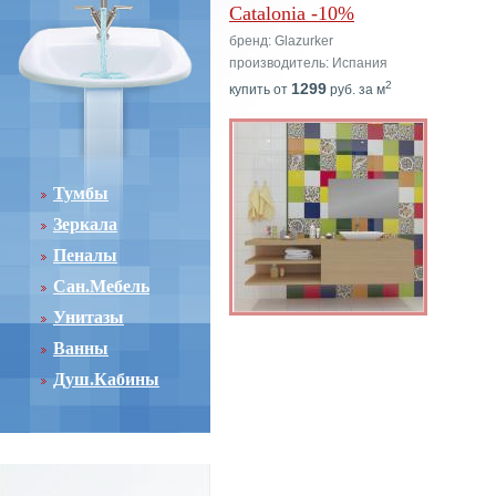
Catalonia -10%
бренд: Glazurker
производитель: Испания
2
1299
купить от
руб. за м
Тумбы
Зеркала
Пеналы
Сан.Мебель
Унитазы
Ванны
Душ.Кабины