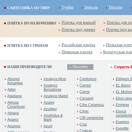
Тумбы
Зеркала
Пеналы
САНТЕХНИКА ПО ТИПУ
Плитка для ванной
Плитка для п
ПЛИТКА ПО НАЗНАЧЕНИЮ
Плитка под дерево
Плитка под к
Российская плитка
Польская плит
ПЛИТКА ПО СТРАНАМ
Немецкая плитка
Белорусская пл
НАШИ ПРОИЗВОДИТЕЛИ
Glazurker
ренд:
Catalonia -10%
Absolut
Azulejos Alcor
Cerdomus
Edilgres S
оллекция:
Glazurker
Keramika
Azulejos
Cerrad
EL Barco
Adex
Benadresa
Cerrol
EL Molino
Alaplana
Azulejos Mallol
Cersanit
Elios cer
Aleluia
Azulev
Cifre Ceramica
Emigres
Ceramicas
Azuliber
Cimic
Epoca
Almera
Azulindus &
ceramich
CIR ceramiche
Aparici
Marti
Exagres
Cisa
Apavisa
Azuvi
Expotile
Codicer