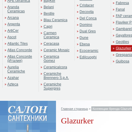
APE ceramica
BayKer
Fabresa
Cristacer
Aranda
Belani
Fanal
Ceramicas
Decovita
Bestile
FAP cera
Arcana
Del Conca
Blau Ceramica
Flaviker P
Argenta
Domino
Capri
Gambarell
ArtiCer
Dual Gres
Carmen
Gayafore
Ascot
Ceramica
Dune
Geotiles
Atlantic Tiles
Ceracasa
Ebesa
Glazurker
Atlas Concorde
Ceramic Mosaic
Ecoceramic
Grespani
Atlas Concorde
Ceramica
Edilcuoghi
(Италия)
Gomez
Guibosa
Aurelia
Ceramicalcora
Ceramiche
Ceramiche
Azahar
Brennero S.p.A.
Azteca
Ceramiche
Supergres
Главная страница
>
Коллекции бренда Glazurk
Glazurker